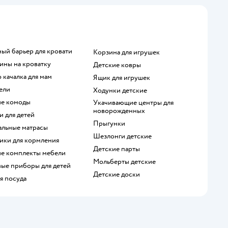
ный барьер для кровати
Корзина для игрушек
хины на кроватку
Детские ковры
о качалка для мам
Ящик для игрушек
ели
Ходунки детские
кие комоды
Укачивающие центры для
новорожденных
и для детей
Прыгунки
нальные матрасы
Шезлонги детские
чики для кормления
Детские парты
кие комплекты мебели
Мольберты детские
вые приборы для детей
Детские доски
ая посуда