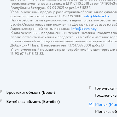
горисполкомом, внесена запись в ЕГР 01.10.2018 за рег.№ 193143
Республики Беларусь: 09.09.2021 за рег.№ 518552.
Уполномоченный продавца рассматривать обращения покупателе
о защите прав потребителей: +375173970001,
info@detmir.by
.
Режим работы: заказ круглосуточно, выдача по режиму работы в
расчёт. Оплата товара при получении. Доставка: самовывоз из вы
Адрес электронной почты продавца:
info@detmir.by
Книга замечаний и предложений интернет-магазина находится п
вправе оставить замечания и предложения в любом магазине тор
Ответственный за продвижение отечественных товаров и работ
Добрицкий Павел Валерьевич тел. +375173970001 доб.213
Уполномоченный по защите прав потребителей: отдел торговли и у
13-93, (017) 318-13-33.
Г
Гомельская 
Б
Брестская область
(Брест)
Гродненска
В
Витебская область
(Витебск)
М
Минск
(Ми
Минская об