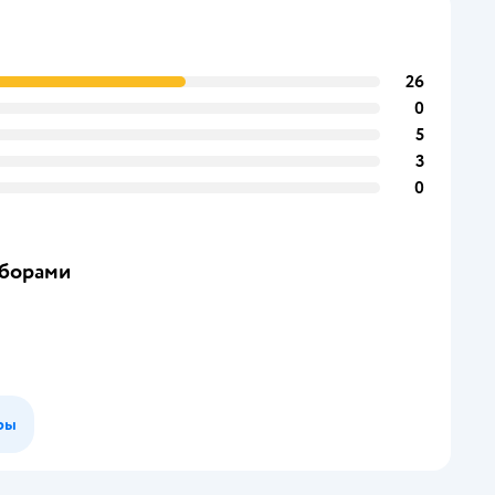
26
0
5
3
0
иборами
ры