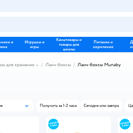
Канцтовары и
зники и
Игрушки и
Питание и
Д
товары для
иена
игры
кормление
к
школы
ры для хранения
Ланч-боксы
Ланч-боксы Munaby
ые
Получить за 1-2 часа
Сегодня или завтра
Це
Популярные