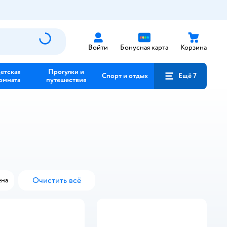
Войти
Бонусная карта
Корзина
етская
Прогулки и
Спорт и отдых
Ещё 7
омната
путешествия
Очистить всё
на