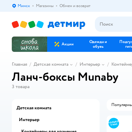
Минск
Магазины
Обмен и возврат
Выбор адреса доставки.
Одежда и
Подгу
Акции
обувь
гиг
Главная
Детская комната
Интерьер
Контейне
Ланч-боксы Munaby
3
товара
Популярн
Детская комната
Интерьер
Контейнеры для хранения