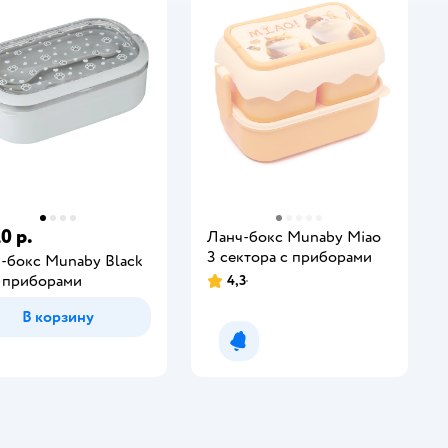
0 р.
Ланч-бокс Munaby Miao
3 сектора с приборами
-бокс Munaby Black
с приборами
4,3
В корзину
Уведомить о появлении