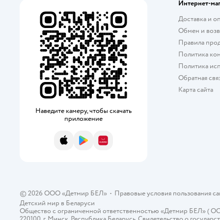
Интернет-ма
Доставка и о
Обмен и возв
Правила про
Политика ко
Политика исп
Обратная свя
Карта сайта
Наведите камеру, чтобы скачать
приложение
App Store
Google Play
AppGallery
© 2026 ООО «Детмир БЕЛ»
•
Правовые условия пользования с
Детский мир в
Беларуси
Общество с ограниченной ответственностью «Детмир БЕЛ» ( ООО «
220100, г. Минск, Республика Беларусь. Свидетельство о госуд