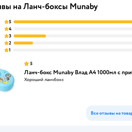
вы на Ланч-боксы Munaby
5
4
3
2
1
5
Ланч-бокс Munaby Влад А4 1000мл с пр
Хороший ланчбокс
Все отзывы на това