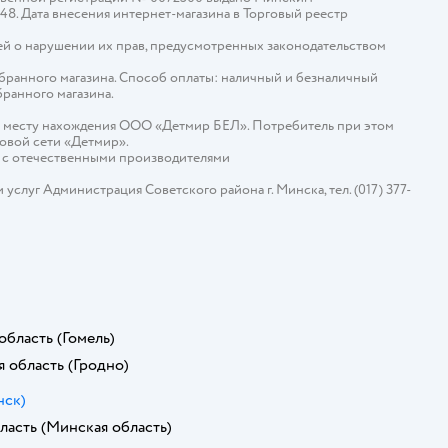
448. Дата внесения интернет-магазина в Торговый реестр
й о нарушении их прав, предусмотренных законодательством
ыбранного магазина. Способ оплаты: наличный и безналичный
бранного магазина.
о месту нахождения ООО «Детмир БЕЛ». Потребитель при этом
говой сети «Детмир».
е с отечественными производителями
слуг Администрация Советского района г. Минска, тел. (017) 377-
область
(Гомель)
я область
(Гродно)
нск)
ласть
(Минская область)