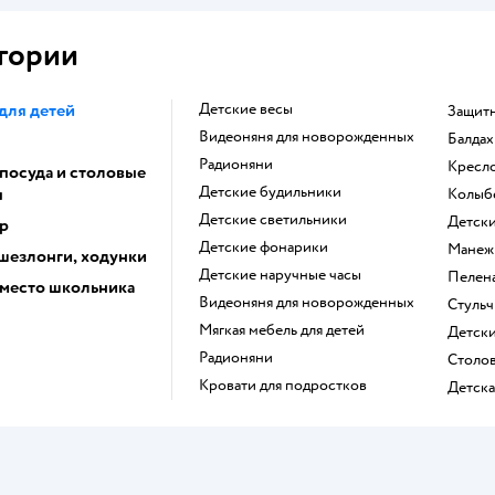
гории
для детей
Детские весы
Защит
Видеоняня для новорожденных
Балда
Радионяни
Кресл
 посуда и столовые
Детские будильники
ы
Колыб
Детские светильники
Детс
р
Детские фонарики
Манеж
 шезлонги, ходунки
Детские наручные часы
Пеле
 место школьника
Видеоняня для новорожденных
Стуль
Мягкая мебель для детей
Детс
Радионяни
Столо
Кровати для подростков
Детск