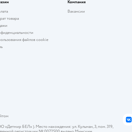
газин
Компания
плата
Вакансии
рат товара
дажи
нфиденциальности
ользования файлов cookie
зь
айтом
В
Детмир БЕЛ» ). Место нахождения: ул. Кульман, 3, пом. 319,
арственной регистрации № 0072500 выдано Минским