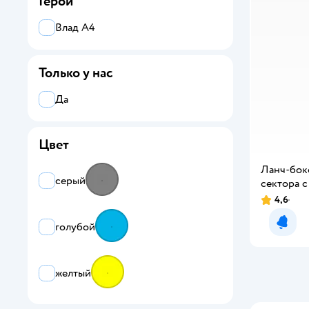
Герои
Влад А4
Только у нас
Да
Цвет
Ланч-бок
серый
сектора 
4,6
голубой
Уведо
желтый