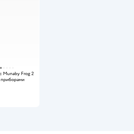
с Munaby Frog 2
с приборами
мить о появлении