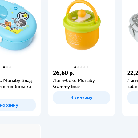
26,60 р.
22,2
с Munaby Влад
Ланч-бокс Munaby
Ланч
л с приборами
Gummy bear
cat 
В корзину
 корзину