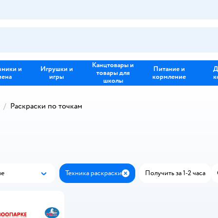
Канцтовары и
зники и
Игрушки и
Питание и
Д
товары для
иена
игры
кормление
к
школы
Раскраски по точкам
ые
Техника раскраски
Получить за 1-2 часа
Популярные
Закрыть