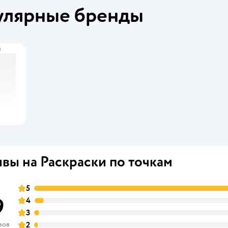
улярные бренды
а
вы на Раскраски по точкам
5
9
4
3
вов
2