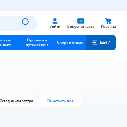
Войти
Бонусная карта
Корзина
етская
Прогулки и
Спорт и отдых
Ещё 7
омната
путешествия
Очистить всё
Сегодня или завтра