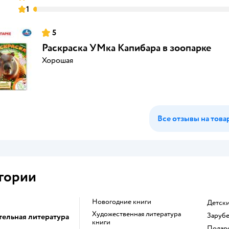
1
5
Раскраска УМка Капибара в зоопарке
Хорошая
Все отзывы на това
гории
новогодние книги
детск
художественная литература
заруб
тельная литература
книги
пода