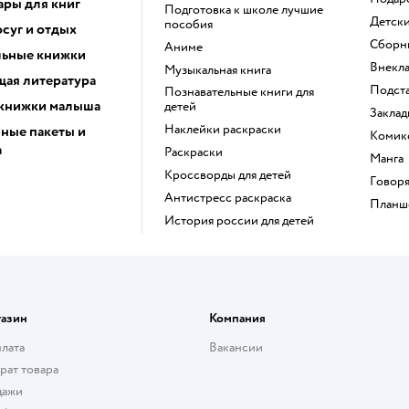
ары для книг
подготовка к школе лучшие
детск
пособия
суг и отдых
сборн
Аниме
ьные книжки
внекл
музыкальная книга
ая литература
подст
познавательные книги для
книжки малыша
детей
закла
наклейки раскраски
ные пакеты и
коми
а
раскраски
манга
кроссворды для детей
говор
антистресс раскраска
План
история россии для детей
газин
Компания
плата
Вакансии
рат товара
дажи