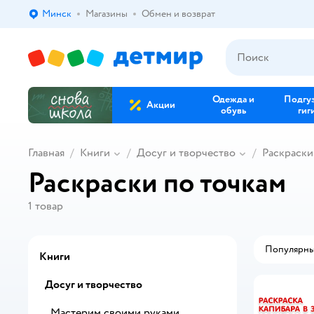
Минск
Магазины
Обмен и возврат
Выбор адреса доставки.
Одежда и
Подгу
Акции
обувь
гиг
Главная
Книги
Досуг и творчество
Раскраски
Раскраски по точкам
1
товар
Популярн
Книги
Досуг и творчество
Мастерим своими руками