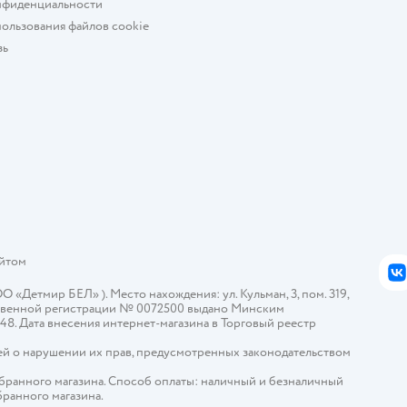
нфиденциальности
ользования файлов cookie
зь
айтом
В
Детмир БЕЛ» ). Место нахождения: ул. Кульман, 3, пом. 319,
арственной регистрации № 0072500 выдано Минским
448. Дата внесения интернет-магазина в Торговый реестр
й о нарушении их прав, предусмотренных законодательством
ыбранного магазина. Способ оплаты: наличный и безналичный
бранного магазина.