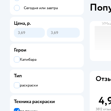
Поп
Сегодня или завтра
Цена, р.
УМк
Герои
Капибара
Тип
Отзы
раскраски
4,
Техника раскраски
3812 отзы