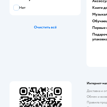
Аксессу
Книги до
Нет
Музыкал
Обучающ
Очистить всё
Первые 
Подароч
упаковк
Интернет-ма
Доставка и о
Обмен и возв
Правила про