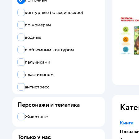
по точкам
контурные (классические)
по номерам
водные
с объемным контуром
пальчиками
пластилином
антистресс
Персонажи и тематика
Кате
Животные
Книги
Познава
Только у нас