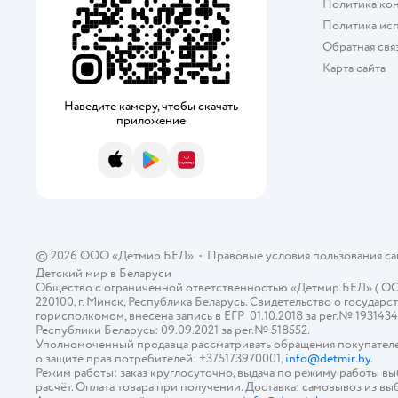
Политика ко
Политика исп
Обратная свя
Карта сайта
Наведите камеру, чтобы скачать
приложение
App Store
Google Play
AppGallery
© 2026 ООО «Детмир БЕЛ»
•
Правовые условия пользования с
Детский мир в
Беларуси
Общество с ограниченной ответственностью «Детмир БЕЛ» ( ООО «
220100, г. Минск, Республика Беларусь. Свидетельство о госуд
горисполкомом, внесена запись в ЕГР 01.10.2018 за рег.№ 193143
Республики Беларусь: 09.09.2021 за рег.№ 518552.
Уполномоченный продавца рассматривать обращения покупателе
о защите прав потребителей: +375173970001,
info@detmir.by
.
Режим работы: заказ круглосуточно, выдача по режиму работы в
расчёт. Оплата товара при получении. Доставка: самовывоз из вы