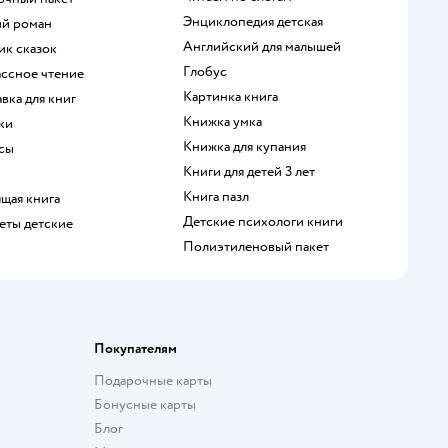
энциклопедия детская
ий роман
английский для малышей
ик сказок
глобус
ассное чтение
картинка книга
авка для книг
книжка умка
дки
книжка для купания
ксы
книги для детей 3 лет
книга пазл
ящая книга
детские психологи книги
шеты детские
полиэтиленовый пакет
Покупателям
Подарочные карты
Бонусные карты
Блог