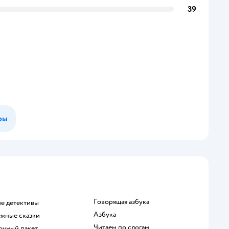
39
ры
говорящая азбука
ие детективы
азбука
ежные сказки
читаем по слогам
рочный пакет