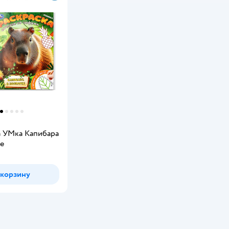
а УМка Капибара
ке
 корзину