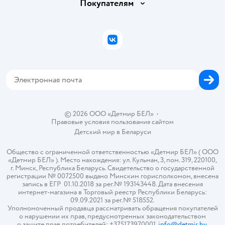
Вакансии
Покупателям
Правила продажи
Подарочные карты
Политика конфиденциальности
Бонусные карты
Политика использования файлов cookie
ВКонтакте
Блог
Обратная связь
Магазины сети
Карта сайта
© 2026 ООО «Детмир БЕЛ»
•
Правовые условия пользования сайтом
Детский мир в
Беларуси
Общество с ограниченной ответственностью «Детмир БЕЛ» ( ООО
«Детмир БЕЛ» ). Место нахождения: ул. Кульман, 3, пом. 319, 220100,
г. Минск, Республика Беларусь. Свидетельство о государственной
регистрации № 0072500 выдано Минским горисполкомом, внесена
запись в ЕГР 01.10.2018 за рег.№ 193143448. Дата внесения
интернет-магазина в Торговый реестр Республики Беларусь:
09.09.2021 за рег.№ 518552.
Уполномоченный продавца рассматривать обращения покупателей
о нарушении их прав, предусмотренных законодательством
о защите прав потребителей: +375173970001,
info@detmir.by
.