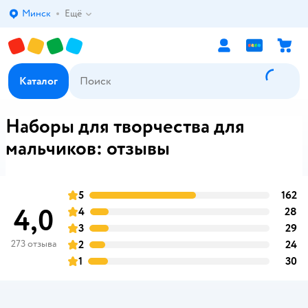
Минск
Ещё
Выбор адреса доставки.
Каталог
Наборы для творчества для
мальчиков: отзывы
5
162
о
оценка
4,0
4
28
о
оценка
3
29
о
оценка
273 отзыва
2
24
о
оценка
1
30
о
оценка