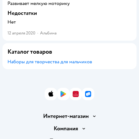
Развивает мелкую моторику
Недостатки
Нет
12 апреля 2020
·
Альбина
Каталог товаров
Наборы для творчества для мальчиков
App Store
Google Play
AppGallery
RuStore
Интернет-магазин
Доставка и оплата
Компания
Обмен и возврат товара