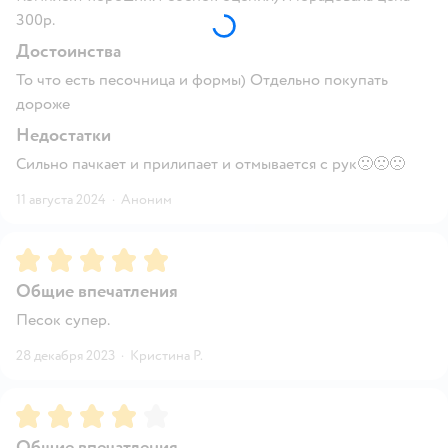
300р.
Достоинства
То что есть песочница и формы) Отдельно покупать
дороже
Недостатки
Сильно пачкает и прилипает и отмывается с рук🙁🙁🙁
11 августа 2024
·
Аноним
Рейтинг:
5
Общие впечатления
Песок супер.
28 декабря 2023
·
Кристина Р.
Рейтинг:
4
Общие впечатления