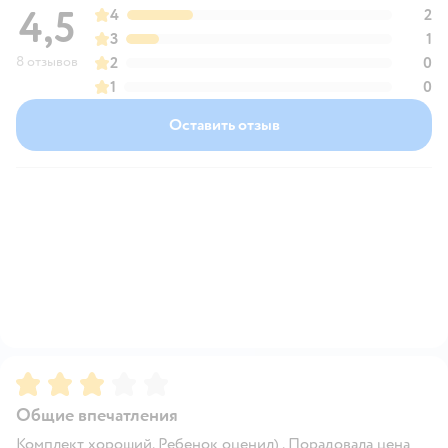
4,5
4
2
3
1
8 отзывов
2
0
1
0
Оставить отзыв
Рейтинг:
3
Общие впечатления
Комплект хороший. Ребенок оценил) . Порадовала цена