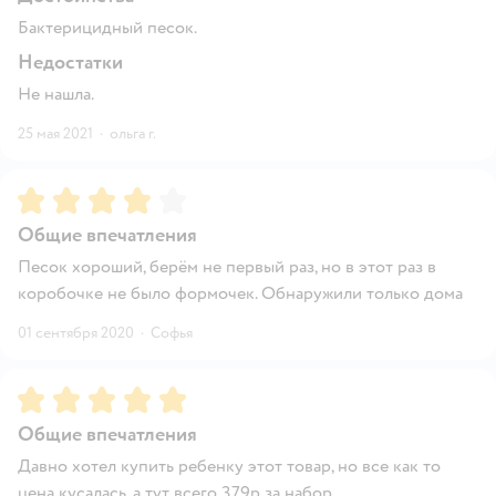
Бактерицидный песок.
Недостатки
Не нашла.
25 мая 2021
·
ольга г.
Рейтинг:
4
Общие впечатления
Песок хороший, берём не первый раз, но в этот раз в
коробочке не было формочек. Обнаружили только дома
01 сентября 2020
·
Софья
Рейтинг:
5
Общие впечатления
Давно хотел купить ребенку этот товар, но все как то
цена кусалась, а тут всего 379р за набор.