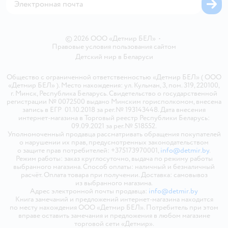
© 2026 ООО «Детмир БЕЛ»
•
Правовые условия пользования сайтом
Детский мир в
Беларуси
Общество с ограниченной ответственностью «Детмир БЕЛ» ( ООО
«Детмир БЕЛ» ). Место нахождения: ул. Кульман, 3, пом. 319, 220100,
г. Минск, Республика Беларусь. Свидетельство о государственной
регистрации № 0072500 выдано Минским горисполкомом, внесена
запись в ЕГР 01.10.2018 за рег.№ 193143448. Дата внесения
интернет-магазина в Торговый реестр Республики Беларусь:
09.09.2021 за рег.№ 518552.
Уполномоченный продавца рассматривать обращения покупателей
о нарушении их прав, предусмотренных законодательством
о защите прав потребителей: +375173970001,
info@detmir.by
.
Режим работы: заказ круглосуточно, выдача по режиму работы
выбранного магазина. Способ оплаты: наличный и безналичный
расчёт. Оплата товара при получении. Доставка: самовывоз
из выбранного магазина.
Адрес электронной почты продавца:
info@detmir.by
Книга замечаний и предложений интернет-магазина находится
по месту нахождения ООО «Детмир БЕЛ». Потребитель при этом
вправе оставить замечания и предложения в любом магазине
торговой сети «Детмир».