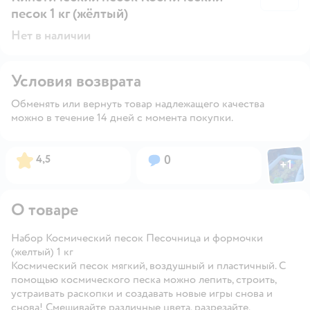
песок 1 кг (жёлтый)
Нет в наличии
Условия возврата
Обменять или вернуть товар надлежащего качества
можно в течение 14 дней с момента покупки.
Фото пол
Рейтинг:
Вопросов:
4,5
0
+
1
Откры
О товаре
Набор Космический песок Песочница и формочки
(желтый) 1 кг
Космический песок мягкий, воздушный и пластичный. С
помощью космического песка можно лепить, строить,
устраивать раскопки и создавать новые игры снова и
снова! Смешивайте различные цвета, разрезайте,