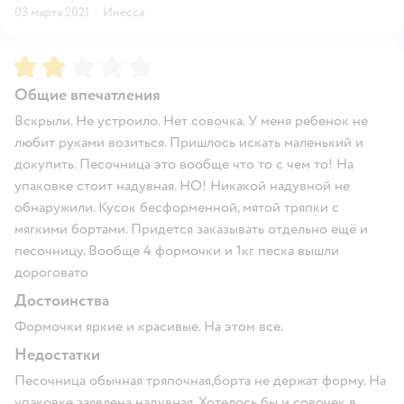
03 марта 2021
·
Инесса
Рейтинг:
2
Общие впечатления
Вскрыли. Не устроило. Нет совочка. У меня ребенок не
любит руками возиться. Пришлось искать маленький и
докупить. Песочница это вообще что то с чем то! На
упаковке стоит надувная. НО! Никакой надувной не
обнаружили. Кусок бесформенной, мятой тряпки с
мягкими бортами. Придется заказывать отдельно ещё и
песочницу. Вообще 4 формочки и 1кг песка вышли
дороговато
Достоинства
Формочки яркие и красивые. На этом все.
Недостатки
Песочница обычная тряпочная,борта не держат форму. На
упаковке заявлена надувная. Хотелось бы и совочек в