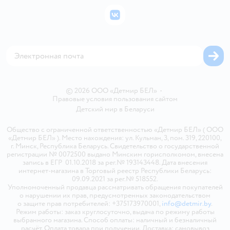
Бонусные карты
Политика использования файлов cookie
ВКонтакте
Блог
Обратная связь
Магазины сети
Карта сайта
© 2026 ООО «Детмир БЕЛ»
•
Правовые условия пользования сайтом
Детский мир в
Беларуси
Общество с ограниченной ответственностью «Детмир БЕЛ» ( ООО
«Детмир БЕЛ» ). Место нахождения: ул. Кульман, 3, пом. 319, 220100,
г. Минск, Республика Беларусь. Свидетельство о государственной
регистрации № 0072500 выдано Минским горисполкомом, внесена
запись в ЕГР 01.10.2018 за рег.№ 193143448. Дата внесения
интернет-магазина в Торговый реестр Республики Беларусь:
09.09.2021 за рег.№ 518552.
Уполномоченный продавца рассматривать обращения покупателей
о нарушении их прав, предусмотренных законодательством
о защите прав потребителей: +375173970001,
info@detmir.by
.
Режим работы: заказ круглосуточно, выдача по режиму работы
выбранного магазина. Способ оплаты: наличный и безналичный
расчёт. Оплата товара при получении. Доставка: самовывоз