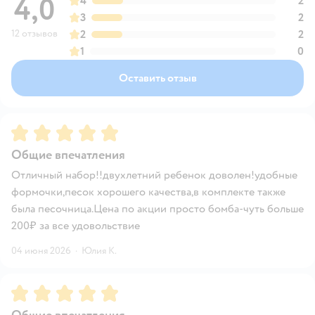
4,0
4
2
3
2
12 отзывов
2
2
1
0
Оставить отзыв
Рейтинг:
5
Общие впечатления
Отличный набор!!двухлетний ребенок доволен!удобные
формочки,песок хорошего качества,в комплекте также
была песочница.Цена по акции просто бомба-чуть больше
200₽ за все удовольствие
04 июня 2026
·
Юлия К.
Рейтинг:
5