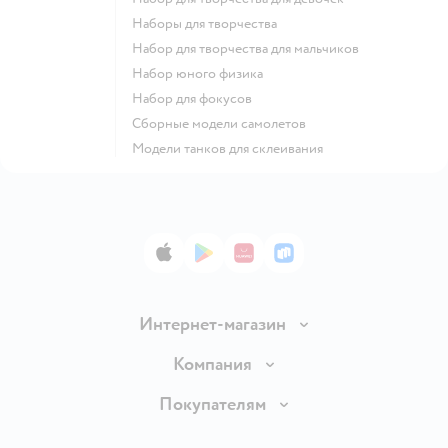
Наборы для творчества
Набор для творчества для мальчиков
Набор юного физика
Набор для фокусов
Сборные модели самолетов
Модели танков для склеивания
App Store
Google Play
AppGallery
RuStore
Интернет-магазин
Доставка и оплата
Компания
Обмен и возврат товара
Вакансии
Покупателям
Правила продажи
Подарочные карты
Политика конфиденциальности