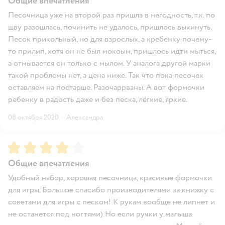
Общие впечатления
Песочница уже на второй раз пришла в негодность, т.к. по
шву разошлась, починить не удалось, пришлось выкинуть.
Песок прикольный, но для взрослых, а кребенку почему-
то прилип, хотя он не был мокоым, пришлось идти мыться,
а отмывается он только с мылом. У аналога другой марки
такой проблемы нет, а цена ниже. Так что пока песочек
оставляем на постарше. Разочаррваны. А вот формочки
ребенку в радость даже и без песка, лёгкие, яркие.
08 октября 2020
·
Александра
Рейтинг:
4
Общие впечатления
Удобный набор, хорошая песочница, красивые формочки
для игры. Большое спасибо производителями за книжку с
советами для игры с песком! К рукам вообще не липнет и
не останется под ногтями) Но если ручки у малыша