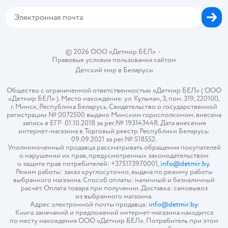
Магазины сети
Карта сайта
© 2026 ООО «Детмир БЕЛ»
•
Правовые условия пользования сайтом
Детский мир в
Беларуси
Общество с ограниченной ответственностью «Детмир БЕЛ» ( ООО
«Детмир БЕЛ» ). Место нахождения: ул. Кульман, 3, пом. 319, 220100,
г. Минск, Республика Беларусь. Свидетельство о государственной
регистрации № 0072500 выдано Минским горисполкомом, внесена
запись в ЕГР 01.10.2018 за рег.№ 193143448. Дата внесения
интернет-магазина в Торговый реестр Республики Беларусь:
09.09.2021 за рег.№ 518552.
Уполномоченный продавца рассматривать обращения покупателей
о нарушении их прав, предусмотренных законодательством
о защите прав потребителей: +375173970001,
info@detmir.by
.
Режим работы: заказ круглосуточно, выдача по режиму работы
выбранного магазина. Способ оплаты: наличный и безналичный
расчёт. Оплата товара при получении. Доставка: самовывоз
из выбранного магазина.
Адрес электронной почты продавца:
info@detmir.by
Книга замечаний и предложений интернет-магазина находится
по месту нахождения ООО «Детмир БЕЛ». Потребитель при этом