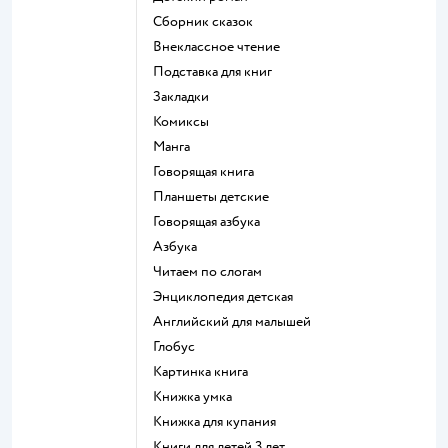
сборник сказок
внеклассное чтение
подставка для книг
закладки
комиксы
манга
говорящая книга
Планшеты детские
говорящая азбука
азбука
читаем по слогам
энциклопедия детская
английский для малышей
глобус
картинка книга
книжка умка
книжка для купания
книги для детей 3 лет