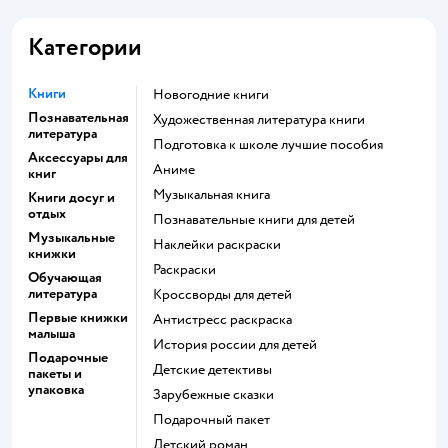
Категории
Книги
новогодние книги
Познавательная
художественная литература книги
литература
подготовка к школе лучшие пособия
Аксессуары для
Аниме
книг
музыкальная книга
Книги досуг и
отдых
познавательные книги для детей
Музыкальные
наклейки раскраски
книжки
раскраски
Обучающая
литература
кроссворды для детей
Первые книжки
антистресс раскраска
малыша
история россии для детей
Подарочные
детские детективы
пакеты и
упаковка
зарубежные сказки
подарочный пакет
детский роман