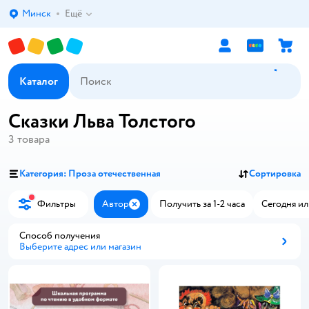
Минск
Ещё
Выбор адреса доставки.
Каталог
Сказки Льва Толстого
3
товара
Категория: Проза отечественная
Сортировка
Фильтры
Автор
Получить за 1-2 часа
Сегодня ил
Закрыть
Способ получения
Выберите адрес или магазин
Способ получения