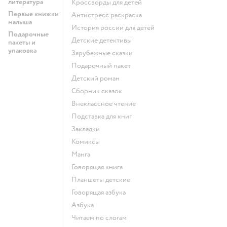
литература
кроссворды для детей
Первые книжки
антистресс раскраска
малыша
история россии для детей
Подарочные
детские детективы
пакеты и
упаковка
зарубежные сказки
подарочный пакет
детский роман
сборник сказок
внеклассное чтение
подставка для книг
закладки
комиксы
манга
говорящая книга
Планшеты детские
говорящая азбука
азбука
читаем по слогам