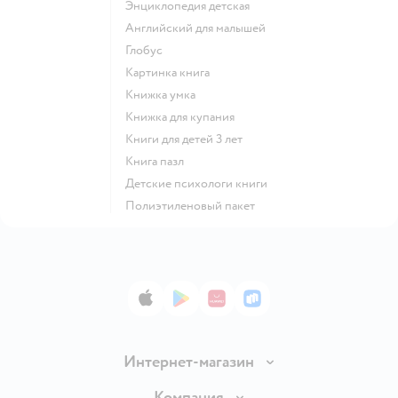
энциклопедия детская
английский для малышей
глобус
картинка книга
книжка умка
книжка для купания
книги для детей 3 лет
книга пазл
детские психологи книги
полиэтиленовый пакет
App Store
Google Play
AppGallery
RuStore
Интернет-магазин
Доставка и оплата
Компания