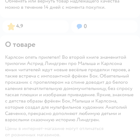
Обменять или вернуть товар надлежащего качества
можно в течение 14 дней с момента покупки.
Рейтинг:
Вопросов:
4,9
0
О товаре
Карлсон опять прилетел! Во второй книге знаменитой
трилогии Астрид Линдгрен про Малыша и Карлсона
юных читателей ждут новые весёлые проделки героев, а
также встреча с импозантной фрёкен Бок. Обаятельный
проказник с пропеллером на спине доводит до белого
каления впечатлительную домомучительницу, без спросу
таская плюшки и изображая привидение. Яркие, знакомые
с детства образы фрёкен Бок, Малыша и Карлсона,
которые создал для мультфильмов художник Анатолий
Савченко, прекрасно дополняют любимую детьми и
взрослыми сказочную историю Линдгрен.
Цены в интернет-магазине могут отличаться
от розничных магазинов.