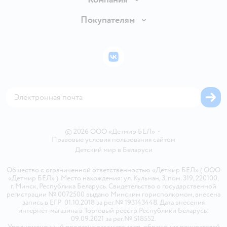
Обмен и возврат товара
Вакансии
Покупателям
Правила продажи
Подарочные карты
Политика конфиденциальности
Бонусные карты
Политика использования файлов cookie
ВКонтакте
Блог
Обратная связь
Магазины сети
Карта сайта
© 2026 ООО «Детмир БЕЛ»
•
Правовые условия пользования сайтом
Детский мир в
Беларуси
Общество с ограниченной ответственностью «Детмир БЕЛ» ( ООО
«Детмир БЕЛ» ). Место нахождения: ул. Кульман, 3, пом. 319, 220100,
г. Минск, Республика Беларусь. Свидетельство о государственной
регистрации № 0072500 выдано Минским горисполкомом, внесена
запись в ЕГР 01.10.2018 за рег.№ 193143448. Дата внесения
интернет-магазина в Торговый реестр Республики Беларусь:
09.09.2021 за рег.№ 518552.
Уполномоченный продавца рассматривать обращения покупателей