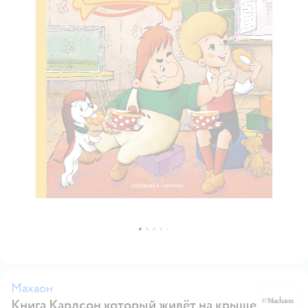
Махаон
Книга Карлсон который живёт на крыше
М