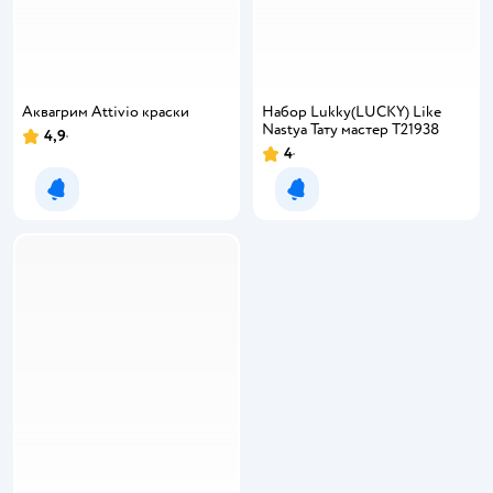
Аквагрим Attivio краски
Набор Lukky(LUCKY) Like
Nastya Тату мастер Т21938
4,9
4
Уведомить о появлении
Уведомить о появлении