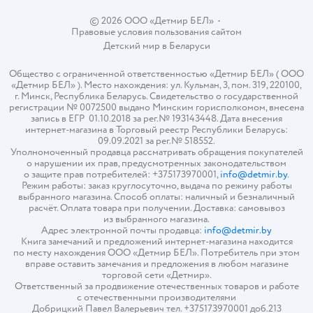
© 2026 ООО «Детмир БЕЛ»
•
Правовые условия пользования сайтом
Детский мир в
Беларуси
Общество с ограниченной ответственностью «Детмир БЕЛ» ( ООО
«Детмир БЕЛ» ). Место нахождения: ул. Кульман, 3, пом. 319, 220100,
г. Минск, Республика Беларусь. Свидетельство о государственной
регистрации № 0072500 выдано Минским горисполкомом, внесена
запись в ЕГР 01.10.2018 за рег.№ 193143448. Дата внесения
интернет-магазина в Торговый реестр Республики Беларусь:
09.09.2021 за рег.№ 518552.
Уполномоченный продавца рассматривать обращения покупателей
о нарушении их прав, предусмотренных законодательством
о защите прав потребителей: +375173970001,
info@detmir.by
.
Режим работы: заказ круглосуточно, выдача по режиму работы
выбранного магазина. Способ оплаты: наличный и безналичный
расчёт. Оплата товара при получении. Доставка: самовывоз
из выбранного магазина.
Адрес электронной почты продавца:
info@detmir.by
Книга замечаний и предложений интернет-магазина находится
по месту нахождения ООО «Детмир БЕЛ». Потребитель при этом
вправе оставить замечания и предложения в любом магазине
торговой сети «Детмир».
Ответственный за продвижение отечественных товаров и работе
с отечественными производителями
Добрицкий Павел Валерьевич тел. +375173970001 доб.213