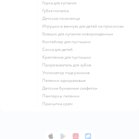
горка для купания
губка мочалка
детское полотенце
игрушки в ванную для детей на присосках
ковшик для купания новорожденных
контейнер для пустышки
соска для детей
крепление для пустышки
прорезыватель для зубов
утилизатор подгузников
пеленки одноразовые
детские бумажные салфетки
памперсы пеленки
присыпка крем
App Store
Google Play
AppGallery
RuStore