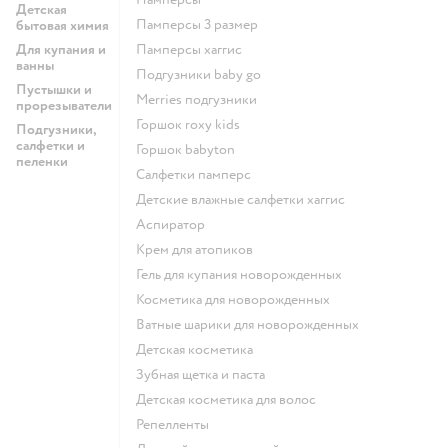
Детская
памперсы 3 размер
бытовая химия
Для купания и
памперсы хаггис
ванны
подгузники baby go
Пустышки и
merries подгузники
прорезыватели
горшок roxy kids
Подгузники,
салфетки и
горшок babyton
пеленки
салфетки памперс
детские влажные салфетки хаггис
аспиратор
крем для атопиков
гель для купания новорожденных
косметика для новорожденных
ватные шарики для новорожденных
детская косметика
зубная щетка и паста
детская косметика для волос
репелленты