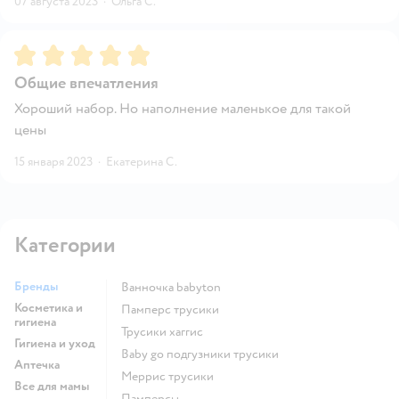
07 августа 2023
·
Ольга С.
Рейтинг:
5
Общие впечатления
Хороший набор. Но наполнение маленькое для такой
цены
15 января 2023
·
Екатерина С.
Категории
Бренды
ванночка babyton
Косметика и
памперс трусики
гигиена
трусики хаггис
Гигиена и уход
baby go подгузники трусики
Аптечка
меррис трусики
Все для мамы
памперсы