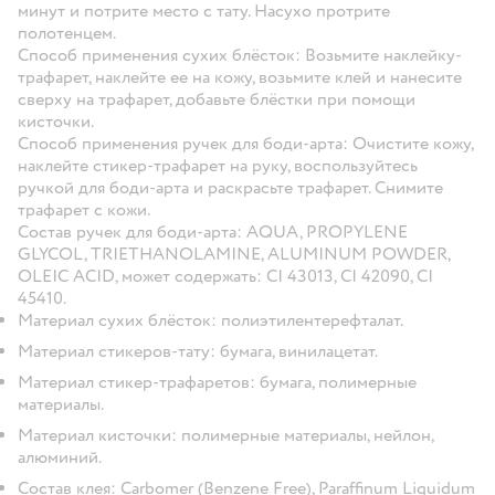
минут и потрите место с тату. Насухо протрите
полотенцем.
Способ применения сухих блёсток:
Возьмите наклейку-
трафарет, наклейте ее на кожу, возьмите клей и нанесите
сверху на трафарет, добавьте блёстки при помощи
кисточки.
Способ применения ручек для боди-арта:
Очистите кожу,
наклейте стикер-трафарет на руку, воспользуйтесь
ручкой для боди-арта и раскрасьте трафарет. Снимите
трафарет с кожи.
Состав ручек для боди-арта
: AQUA, PROPYLENE
GLYCOL, TRIETHANOLAMINE, ALUMINUM POWDER,
OLEIC ACID, может содержать: СI 43013, CI 42090, CI
45410.
Материал сухих блёсток: полиэтилентерефталат.
Материал стикеров-тату: бумага, винилацетат.
Материал стикер-трафаретов: бумага, полимерные
материалы.
Материал кисточки: полимерные материалы, нейлон,
алюминий.
Состав клея: Carbomer (Benzene Free), Paraffinum Liquidum