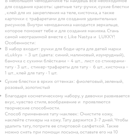
В небольшом чемоданчике ты найдешь все необходимое
для создания красоты: цветные тату-ручки, сухие блестки
, клей для их закрепления на теле, кисточка, а также
карточки с трафаретами для создания удивительных
рисунков. Внутри чемоданчика находится зеркальце,
которое поможет тебе и для создания макияжа. Стань
самой неотразимой вместе с Like Nastya и LUKKY!
Особенности:
В набор входит: ручки для боди-арта для детей марки
«Lukky» – 3 шт. (цвета: синий, малиновый, изумрудный),
баночка с сухими блёстками – 4 шт., лист со стикерами-
тату - 3 шт., стикер-трафареты для тату - 6 шт., кисточка –
1 шт., клей для тату - 1 шт.
Сухие блестки в ярких оттенках: фиолетовый, зеленый,
розовый, золотистый
Благодаря косметическому набору, у девочки развивается
вкус, чувство стиля, воображение и проявляются
творческие способности.
Способ применения тату-наклеек:
Очистите кожу,
наклейте стикеры на кожу. Тату держится 3-7 дней. Чтобы
удалить тату, потрите ее спиртовой салфеткой. Также
можно снять при помощи лосьона, оставьте его на 10