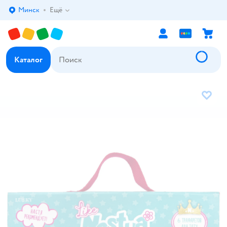
Минск
Ещё
Выбор адреса доставки.
Каталог
В избр