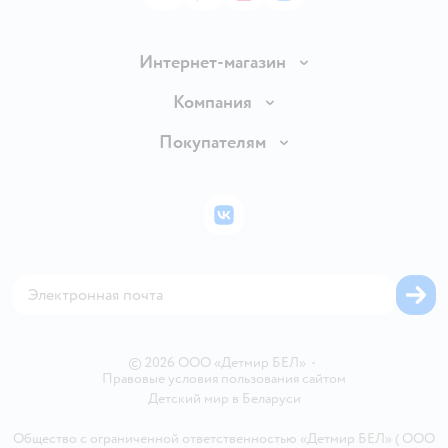
Интернет-магазин
Доставка и оплата
Компания
Обмен и возврат товара
Вакансии
Покупателям
Правила продажи
Подарочные карты
Политика конфиденциальности
Бонусные карты
Политика использования файлов cookie
ВКонтакте
Блог
Обратная связь
Магазины сети
Карта сайта
© 2026 ООО «Детмир БЕЛ»
•
Правовые условия пользования сайтом
Детский мир в
Беларуси
Общество с ограниченной ответственностью «Детмир БЕЛ» ( ООО