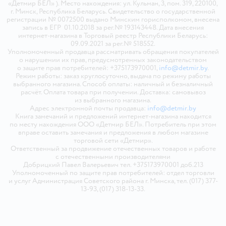
«Детмир БЕЛ» ). Место нахождения: ул. Кульман, 3, пом. 319, 220100,
г. Минск, Республика Беларусь. Свидетельство о государственной
регистрации № 0072500 выдано Минским горисполкомом, внесена
запись в ЕГР 01.10.2018 за рег.№ 193143448. Дата внесения
интернет-магазина в Торговый реестр Республики Беларусь:
09.09.2021 за рег.№ 518552.
Уполномоченный продавца рассматривать обращения покупателей
о нарушении их прав, предусмотренных законодательством
о защите прав потребителей: +375173970001,
info@detmir.by
.
Режим работы: заказ круглосуточно, выдача по режиму работы
выбранного магазина. Способ оплаты: наличный и безналичный
расчёт. Оплата товара при получении. Доставка: самовывоз
из выбранного магазина.
Адрес электронной почты продавца:
info@detmir.by
Книга замечаний и предложений интернет-магазина находится
по месту нахождения ООО «Детмир БЕЛ». Потребитель при этом
вправе оставить замечания и предложения в любом магазине
торговой сети «Детмир».
Ответственный за продвижение отечественных товаров и работе
с отечественными производителями
Добрицкий Павел Валерьевич тел. +375173970001 доб.213
Уполномоченный по защите прав потребителей: отдел торговли
и услуг Администрация Советского района г. Минска, тел. (017) 377-
13-93, (017) 318-13-33.