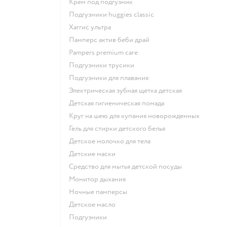
крем под подгузник
подгузники huggies classic
хаггис ультра
памперс актив беби драй
pampers premium care
подгузники трусики
подгузники для плавания
электрическая зубная щетка детская
детская гигиеническая помада
круг на шею для купания новорожденных
гель для стирки детского белья
детское молочко для тела
детские маски
средство для мытья детской посуды
монитор дыхания
ночные памперсы
детское масло
подгузники