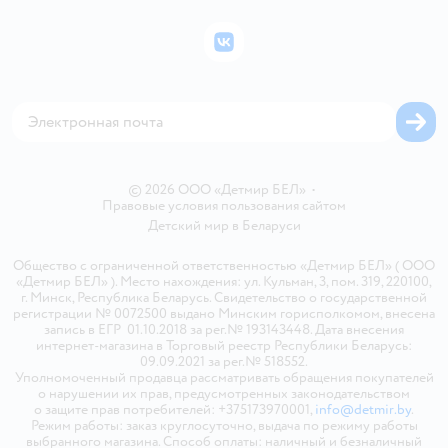
Подарочные карты
Политика конфиденциальности
Бонусные карты
Политика использования файлов cookie
ВКонтакте
Блог
Обратная связь
Магазины сети
Карта сайта
© 2026 ООО «Детмир БЕЛ»
•
Правовые условия пользования сайтом
Детский мир в
Беларуси
Общество с ограниченной ответственностью «Детмир БЕЛ» ( ООО
«Детмир БЕЛ» ). Место нахождения: ул. Кульман, 3, пом. 319, 220100,
г. Минск, Республика Беларусь. Свидетельство о государственной
регистрации № 0072500 выдано Минским горисполкомом, внесена
запись в ЕГР 01.10.2018 за рег.№ 193143448. Дата внесения
интернет-магазина в Торговый реестр Республики Беларусь:
09.09.2021 за рег.№ 518552.
Уполномоченный продавца рассматривать обращения покупателей
о нарушении их прав, предусмотренных законодательством
о защите прав потребителей: +375173970001,
info@detmir.by
.
Режим работы: заказ круглосуточно, выдача по режиму работы
выбранного магазина. Способ оплаты: наличный и безналичный