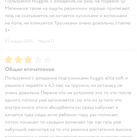
Пользуемся Huggies с рождения, ни разу не подвели 😍
Мягенькие такие на ощупь, резиночки хорошо прилегают,
гель не скатывается, не остается кусочками и волокнами
на попе, не комкуется. Трусиками очень довольны, ставлю
5+
03 января 2024
·
Мария П.
Рейтинг:
3
Общие впечатления
Пользуемся с рождения подгузниками huggis elite soft и
решила я перейти в 4,5 мес на трусики, но осталась не
очень довольна. Первое что не устроило это то что после
одного пописа уже заполняется , но это из за того что
внутри много этого абсорбента он сразу набухает и
катается туда сюда, если ребенок пару раз пописает,
потом покакает то какашки вытекают так как гель уже
набухший, несмотря на то что резинка достаточно высоко
расположена и плотно прилегает все равно вытекло через