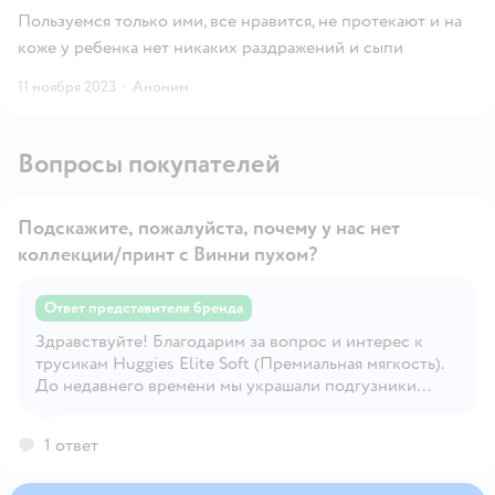
Пользуемся только ими, все нравится, не протекают и на
коже у ребенка нет никаких раздражений и сыпи
11 ноября 2023
·
Аноним
Вопросы покупателей
Подскажите, пожалуйста, почему у нас нет
коллекции/принт с Винни пухом?
Ответ представителя бренда
Здравствуйте! Благодарим за вопрос и интерес к
Открыть вопрос
трусикам Huggies Elite Soft (Премиальная мягкость).
До недавнего времени мы украшали подгузники
изображениями Винни Пуха. А теперь мы хотим
познакомить Вас с нашими новыми героями, которые
1 ответ
наконец-то подросли и готовы стать главными
помощниками мамы и лучшими друзьями для малыша.