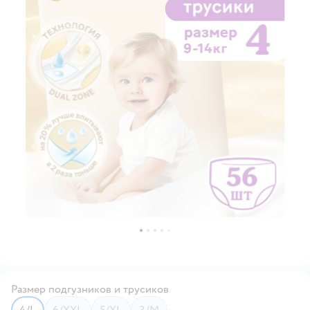
Размер подгузников и трусиков
4/L
6/XXL
5/XL
3/M