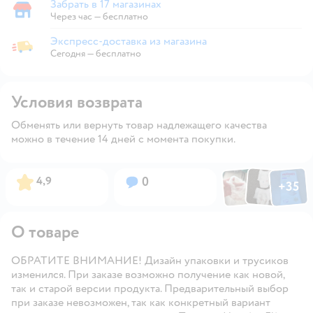
Забрать в 17 магазинах
Забрать в магазине
Через час — бесплатно
Экспресс-доставка из магазина
Экспресс-доставка из магазина
Сегодня
—
бесплатно
Условия возврата
Обменять или вернуть товар надлежащего качества
можно в течение 14 дней с момента покупки.
Фото по
Фото пользовател
Фото пользо
Рейтинг:
Вопросов:
4,9
0
+
35
Открыть га
О товаре
ОБРАТИТЕ ВНИМАНИЕ! Дизайн упаковки и трусиков
изменился. При заказе возможно получение как новой,
так и старой версии продукта. Предварительный выбор
при заказе невозможен, так как конкретный вариант