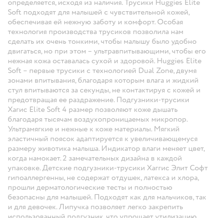
определяется, исходя из наличия. Трусики Huggies Elite
Soft подходят для малышей с чувствительной кожей,
обеспечивая ей нежную заботу и комфорт. Особая
технология производства трусиков позволила нам
сделать их очень тонкими, чтобы малышу было удобно
двигаться, но при этом – ультравпитывающими, чтобы его
нежная кожа оставалась сухой и здоровой. Huggies Elite
Soft – первые трусики с технологией Dual Zone, двумя
зонами впитывания, благодаря которым влага и жидкий
стул впитываются за секунды, не контактируя с кожей и
предотвращая ее раздражение. Подгузники-трусики
Хагис Elite Soft 4 размер позволяют коже дышать
благодаря тысячам воздухопроницаемых микропор.
Ультрамягкие и нежные к коже материалы. Мягкий
эластичный поясок адаптируется к увеличивающемуся
размеру животика малыша. Индикатор влаги меняет цвет,
когда намокает. 2 замечательных дизайна в каждой
упаковке. Детские подгузники-трусики Хаггис Элит Софт
гипоаллергенны, не содержат отдушек, латекса и хлора,
прошли дерматологические тесты и полностью
безопасны для малышей. Подходят как для мальчиков, так
и для девочек. Липучка позволяет легко закрепить
использованный подгузник, что упрощает утилизацию.