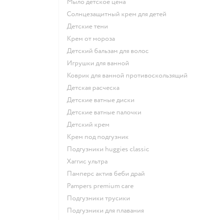
мыло детское цена
солнцезащитный крем для детей
детские тени
крем от мороза
детский бальзам для волос
игрушки для ванной
коврик для ванной противоскользящий
детская расческа
детские ватные диски
детские ватные палочки
детский крем
крем под подгузник
подгузники huggies classic
хаггис ультра
памперс актив беби драй
pampers premium care
подгузники трусики
подгузники для плавания