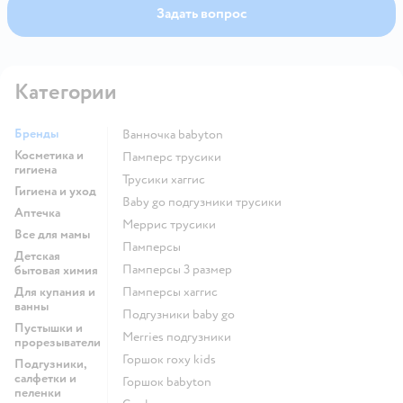
Хотим отметить, что у нашей продукции поменялся
Задать вопрос
исключительно дизайн: все характеристики
продукта, а также качество и мягкость материалов
остались прежними. Искренне надеемся, что вы
сможете по достоинству оценить подгузники
Категории
Huggies Elite Soft (Премиальная мягкость) в новом
дизайне и останетесь в числе наших постоянных
покупателей. Ваш Huggies
Бренды
ванночка babyton
Косметика и
памперс трусики
гигиена
трусики хаггис
Гигиена и уход
baby go подгузники трусики
Аптечка
меррис трусики
Все для мамы
памперсы
Детская
памперсы 3 размер
бытовая химия
Для купания и
памперсы хаггис
ванны
подгузники baby go
Пустышки и
merries подгузники
прорезыватели
горшок roxy kids
Подгузники,
салфетки и
горшок babyton
пеленки