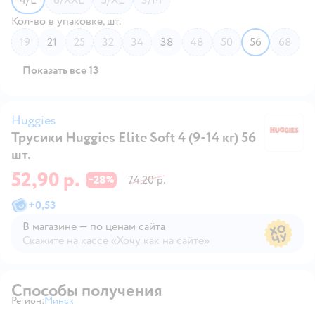
Кол-во в упаковке, шт.
19
21
25
32
34
38
48
50
56
68
Показать все 13
Huggies
Трусики Huggies Elite Soft 4 (9-14 кг) 56
Hu
шт.
52,90 р.
28
74,20 р.
−
%
+
0,53
В магазине — по ценам сайта
Скажите на кассе «Хочу как на сайте»
В магазине — по ценам сайта
Способы получения
Регион:
Минск
Выбор адреса доставки.