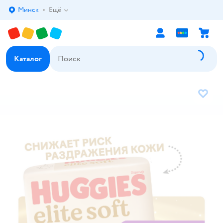
Минск
Ещё
Выбор адреса доставки.
Каталог
В избр