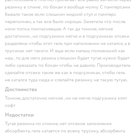
резинку в спине , по бокам я вообще молчу. С памперсами
бывало такое если слишком жидкий стул и памперс
переполнен, а так все было хорошо. Заметила что после
ночи попка покпасневшая. А так да тонкие, мягкие
достаточно , но подгузники мягче и в подгузниках отсеки
разделены чтобы этот гель при наполнении не катался, а в
трусиках нет такого. И еще если малыш полненький как
наш , то для него резика слишком будет тугая нужно будет
либо срезазать по бокам чтобы не давило. Производитель
сделайте отсеки такие же как в подгузниках, чтобы гель
не катался туда сюда и слелайте резинку не такую тугую.
Достоинства
Тонкие, достаточно мягкие , но не мягче подгузника элит
софт
Недостатки
Тугая резинка по спинке, нет отсеков заполнения
абсорбента, гель катается по всему трусику, абсорбента