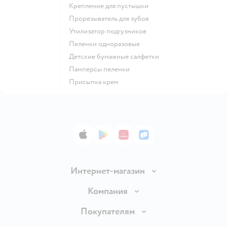
крепление для пустышки
прорезыватель для зубов
утилизатор подгузников
пеленки одноразовые
детские бумажные салфетки
памперсы пеленки
присыпка крем
App Store
Google Play
AppGallery
RuStore
Интернет-магазин
Доставка и оплата
Компания
Обмен и возврат товара
Вакансии
Покупателям
Правила продажи