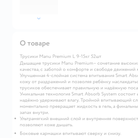
далее
О товаре
Трусики Manu Premium L 9-15кг 52шт
Дышащие трусики Manu Premium– сочетание высоких
качества, с заботой о комфорте и свободе движений 
Улучшенная 4-слойная система впитывания Smart Abso
кожу от раздражений и позволяя ребёнку наслаждат
трусиков обеспечивает правильную и надёжную поса
Уникальная технология Smart Absorb System состоит 
надёжно удерживают влагу. Тройной впитывающий с
моментально превращает жидкость в гель, а финальны
запах внутри.
Ультрамягкий внешний слой и внутренняя поверхнос
позволяют коже дышать.
Боковые кармашки впитывают сверху и снизу.