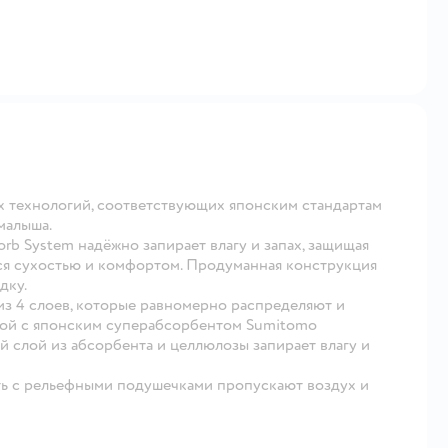
 технологий, соответствующих японским стандартам
малыша.
rb System надёжно запирает влагу и запах, защищая
ься сухостью и комфортом. Продуманная конструкция
дку.
из 4 слоев, которые равномерно распределяют и
лой с японским суперабсорбентом Sumitomo
й слой из абсорбента и целлюлозы запирает влагу и
ть с рельефными подушечками пропускают воздух и