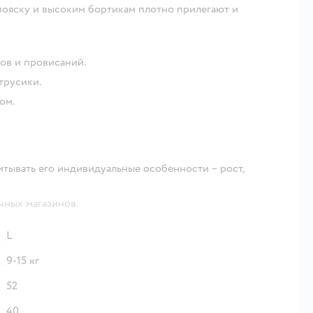
пояску и высоким бортикам плотно прилегают и
ов и провисаний.
трусики.
ом.
тывать его индивидуальные особенности – рост,
чных магазинов.
L
9-15 кг
52
40