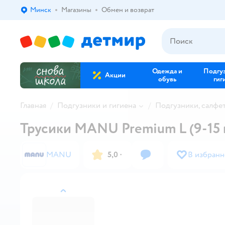
Минск
Магазины
Обмен и возврат
Выбор адреса доставки.
Одежда и
Подгу
Акции
обувь
гиг
Главная
Подгузники и гигиена
Подгузники, салфе
Трусики MANU Premium L (9-15 к
MANU
5,0
·
В избранн
назад