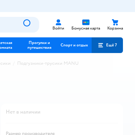
Войти
Бонусная карта
Корзина
етская
Прогулки и
Спорт и отдых
Ещё 7
омната
путешествия
усики
Подгузники-трусики MANU
Нет в наличии
Размер производителя