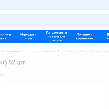
Канцтовары и
зники и
Игрушки и
Питание и
Д
товары для
иена
игры
кормление
к
школы
тки и пеленки
Подгузники и Трусики
Подгузники-тр
г) 52 шт.
ое