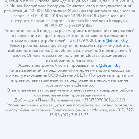
«Детмир БЕЛ» ). Место нахождения: ул. Кульман, 3, пом. 319, 220100,
г. Минск, Республика Беларусь. Свидетельство о государственной
регистрации № 0072500 выдано Минским горисполкомом, внесена
запись в ЕГР 01.10.2018 за рег.№ 193143448. Дата внесения
интернет-магазина в Торговый реестр Республики Беларусь:
09.09.2021 за рег.№ 518552.
Уполномоченный продавца рассматривать обращения покупателей
о нарушении их прав, предусмотренных законодательством
о защите прав потребителей: +375173970001,
info@detmir.by
.
Режим работы: заказ круглосуточно, выдача по режиму работы
выбранного магазина. Способ оплаты: наличный и безналичный
расчёт. Оплата товара при получении. Доставка: самовывоз
из выбранного магазина.
Адрес электронной почты продавца:
info@detmir.by
Книга замечаний и предложений интернет-магазина находится
по месту нахождения ООО «Детмир БЕЛ». Потребитель при этом
вправе оставить замечания и предложения в любом магазине
торговой сети «Детмир».
Ответственный за продвижение отечественных товаров и работе
с отечественными производителями
Добрицкий Павел Валерьевич тел. +375173970001 доб.213
Уполномоченный по защите прав потребителей: отдел торговли
и услуг Администрация Советского района г. Минска, тел. (017) 377-
13-93, (017) 318-13-33.