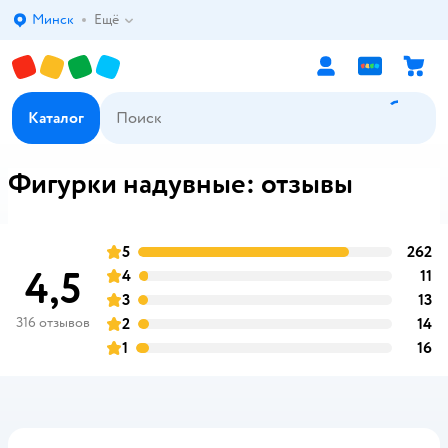
Минск
Ещё
Выбор адреса доставки.
Каталог
Фигурки надувные: отзывы
5
262
о
оценка
4,5
4
11
о
оценка
3
13
о
оценка
316 отзывов
2
14
о
оценка
1
16
о
оценка