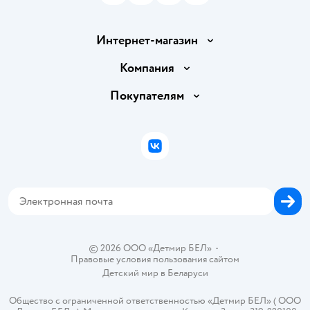
Интернет-магазин
Доставка и оплата
Компания
Обмен и возврат товара
Вакансии
Покупателям
Правила продажи
Подарочные карты
Политика конфиденциальности
Бонусные карты
Политика использования файлов cookie
ВКонтакте
Блог
Обратная связь
Магазины сети
Карта сайта
© 2026 ООО «Детмир БЕЛ»
•
Правовые условия пользования сайтом
Детский мир в
Беларуси
Общество с ограниченной ответственностью «Детмир БЕЛ» ( ООО