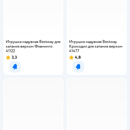
Игрушка надувная Bestway для
Игрушка надувная Bestway
катания верхом Фламинго
Крокодил для катания верхом
41122
41477
3,3
4,8
Уведомить о появлении
Уведомить о появлении