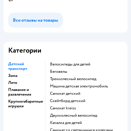
Все отзывы на товары
Категории
Детский
Велосипеды для детей
транспорт
Беговелы
Зима
Трехколесный велосипед
Лето
Машина детская электромобиль
Плавание и
Самокат детский
развлечения
Скейтборд детский
Крупногабаритные
игрушки
Самокат kreiss
Двухколесный велосипед
Качалка для детей
Самокат со светящимися колесами