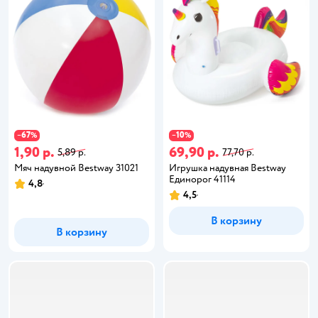
67
10
−
%
−
%
1,90 р.
69,90 р.
5,89 р.
77,70 р.
Мяч надувной Bestway 31021
Игрушка надувная Bestway
Единорог 41114
4,8
4,5
В корзину
В корзину