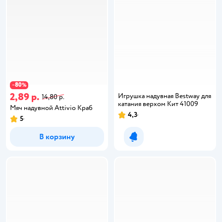
80
−
%
2,89 р.
Игрушка надувная Bestway для
14,80 р.
катания верхом Кит 41009
Мяч надувной Attivio Краб
4,3
5
В корзину
Уведомить о появлении