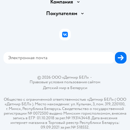
Доставка и оплата
Компания
Обмен и возврат товара
Вакансии
Покупателям
Правила продажи
Подарочные карты
Политика конфиденциальности
Бонусные карты
Политика использования файлов cookie
ВКонтакте
Блог
Обратная связь
Магазины сети
Карта сайта
© 2026 ООО «Детмир БЕЛ»
•
Правовые условия пользования сайтом
Детский мир в
Беларуси
Общество с ограниченной ответственностью «Детмир БЕЛ» ( ООО
«Детмир БЕЛ» ). Место нахождения: ул. Кульман, 3, пом. 319, 220100,
г. Минск, Республика Беларусь. Свидетельство о государственной
регистрации № 0072500 выдано Минским горисполкомом, внесена
запись в ЕГР 01.10.2018 за рег.№ 193143448. Дата внесения
интернет-магазина в Торговый реестр Республики Беларусь:
09.09.2021 за рег.№ 518552.