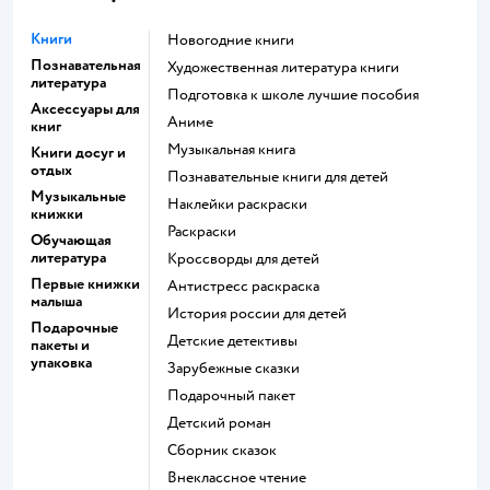
Книги
новогодние книги
Познавательная
художественная литература книги
литература
подготовка к школе лучшие пособия
Аксессуары для
Аниме
книг
музыкальная книга
Книги досуг и
отдых
познавательные книги для детей
Музыкальные
наклейки раскраски
книжки
раскраски
Обучающая
литература
кроссворды для детей
Первые книжки
антистресс раскраска
малыша
история россии для детей
Подарочные
детские детективы
пакеты и
упаковка
зарубежные сказки
подарочный пакет
детский роман
сборник сказок
внеклассное чтение