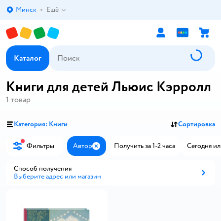
Минск
Ещё
Выбор адреса доставки.
Каталог
Книги для детей Льюис Кэрролл
1
товар
Категория: Книги
Сортировка
Фильтры
Автор
Получить за 1-2 часа
Сегодня ил
Закрыть
Способ получения
Выберите адрес или магазин
Способ получения