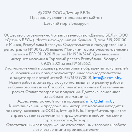
© 2026 ООО «Детмир БЕЛ»
•
Правовые условия пользования сайтом
Детский мир в
Беларуси
Общество с ограниченной ответственностью «Детмир БЕЛ» ( ООО
«Детмир БЕЛ» ). Место нахождения: ул. Кульман, 3, пом. 319, 220100,
г. Минск, Республика Беларусь. Свидетельство о государственной
регистрации № 0072500 выдано Минским горисполкомом, внесена
запись в ЕГР 01.10.2018 за рег.№ 193143448. Дата внесения
интернет-магазина в Торговый реестр Республики Беларусь:
09.09.2021 за рег.№ 518552.
Уполномоченный продавца рассматривать обращения покупателей
о нарушении их прав, предусмотренных законодательством
о защите прав потребителей: +375173970001,
info@detmir.by
.
Режим работы: заказ круглосуточно, выдача по режиму работы
выбранного магазина. Способ оплаты: наличный и безналичный
расчёт. Оплата товара при получении. Доставка: самовывоз
из выбранного магазина.
Адрес электронной почты продавца:
info@detmir.by
Книга замечаний и предложений интернет-магазина находится
по месту нахождения ООО «Детмир БЕЛ». Потребитель при этом
вправе оставить замечания и предложения в любом магазине
торговой сети «Детмир».
Ответственный за продвижение отечественных товаров и работе
с отечественными производителями