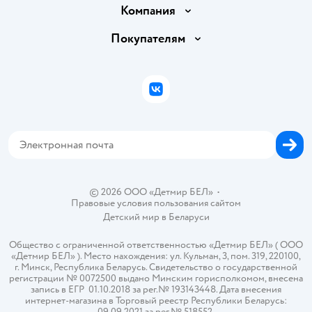
Доставка и оплата
Компания
Обмен и возврат товара
Вакансии
Покупателям
Правила продажи
Подарочные карты
Политика конфиденциальности
Бонусные карты
Политика использования файлов cookie
ВКонтакте
Блог
Обратная связь
Магазины сети
Карта сайта
© 2026 ООО «Детмир БЕЛ»
•
Правовые условия пользования сайтом
Детский мир в
Беларуси
Общество с ограниченной ответственностью «Детмир БЕЛ» ( ООО
«Детмир БЕЛ» ). Место нахождения: ул. Кульман, 3, пом. 319, 220100,
г. Минск, Республика Беларусь. Свидетельство о государственной
регистрации № 0072500 выдано Минским горисполкомом, внесена
запись в ЕГР 01.10.2018 за рег.№ 193143448. Дата внесения
интернет-магазина в Торговый реестр Республики Беларусь:
09.09.2021 за рег.№ 518552.