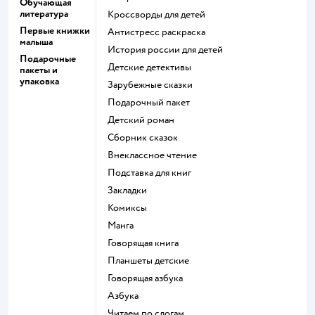
Обучающая
литература
кроссворды для детей
Первые книжки
антистресс раскраска
малыша
история россии для детей
Подарочные
детские детективы
пакеты и
упаковка
зарубежные сказки
подарочный пакет
детский роман
сборник сказок
внеклассное чтение
подставка для книг
закладки
комиксы
манга
говорящая книга
Планшеты детские
говорящая азбука
азбука
читаем по слогам