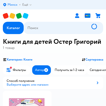
Минск
Ещё
Выбор адреса доставки.
Каталог
Книги для детей Остер Григорий
1
товар
Категория: Книги
Сортировка
Фильтры
Автор
Получить за 1-2 часа
Сегодня ил
Закрыть
Способ получения
Выберите адрес или магазин
Способ получения