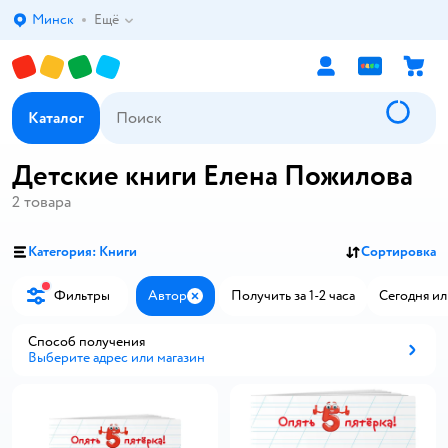
Минск
Ещё
Выбор адреса доставки.
Каталог
Детские книги Елена Пожилова
2
товара
Категория: Книги
Сортировка
Фильтры
Автор
Получить за 1-2 часа
Сегодня ил
Закрыть
Способ получения
Выберите адрес или магазин
Способ получения