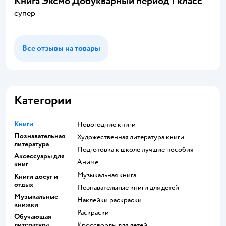
Книга Эксмо Добукварный период 1 класс
супер
Все отзывы на товары
Категории
Книги
новогодние книги
Познавательная
художественная литература книги
литература
подготовка к школе лучшие пособия
Аксессуары для
Аниме
книг
музыкальная книга
Книги досуг и
отдых
познавательные книги для детей
Музыкальные
наклейки раскраски
книжки
раскраски
Обучающая
литература
кроссворды для детей