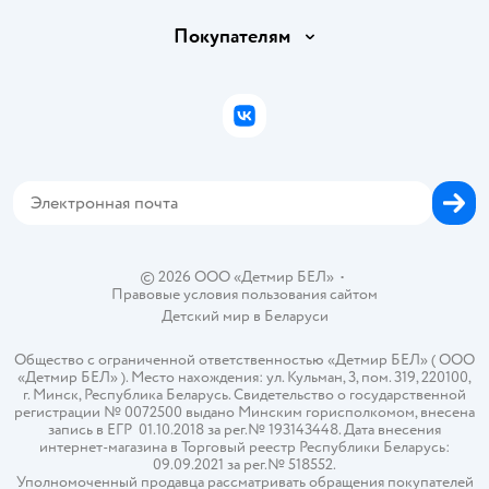
Обмен и возврат товара
Вакансии
Покупателям
Правила продажи
Подарочные карты
Политика конфиденциальности
Бонусные карты
Политика использования файлов cookie
ВКонтакте
Блог
Обратная связь
Магазины сети
Карта сайта
© 2026 ООО «Детмир БЕЛ»
•
Правовые условия пользования сайтом
Детский мир в
Беларуси
Общество с ограниченной ответственностью «Детмир БЕЛ» ( ООО
«Детмир БЕЛ» ). Место нахождения: ул. Кульман, 3, пом. 319, 220100,
г. Минск, Республика Беларусь. Свидетельство о государственной
регистрации № 0072500 выдано Минским горисполкомом, внесена
запись в ЕГР 01.10.2018 за рег.№ 193143448. Дата внесения
интернет-магазина в Торговый реестр Республики Беларусь:
09.09.2021 за рег.№ 518552.
Уполномоченный продавца рассматривать обращения покупателей