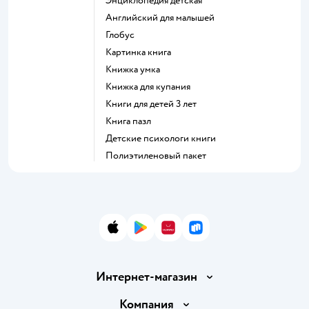
энциклопедия детская
английский для малышей
глобус
картинка книга
книжка умка
книжка для купания
книги для детей 3 лет
книга пазл
детские психологи книги
полиэтиленовый пакет
App Store
Google Play
AppGallery
RuStore
Интернет-магазин
Доставка и оплата
Компания