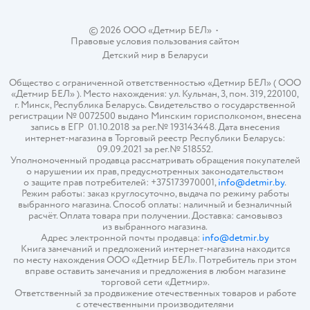
© 2026 ООО «Детмир БЕЛ»
•
Правовые условия пользования сайтом
Детский мир в
Беларуси
Общество с ограниченной ответственностью «Детмир БЕЛ» ( ООО
«Детмир БЕЛ» ). Место нахождения: ул. Кульман, 3, пом. 319, 220100,
г. Минск, Республика Беларусь. Свидетельство о государственной
регистрации № 0072500 выдано Минским горисполкомом, внесена
запись в ЕГР 01.10.2018 за рег.№ 193143448. Дата внесения
интернет-магазина в Торговый реестр Республики Беларусь:
09.09.2021 за рег.№ 518552.
Уполномоченный продавца рассматривать обращения покупателей
о нарушении их прав, предусмотренных законодательством
о защите прав потребителей: +375173970001,
info@detmir.by
.
Режим работы: заказ круглосуточно, выдача по режиму работы
выбранного магазина. Способ оплаты: наличный и безналичный
расчёт. Оплата товара при получении. Доставка: самовывоз
из выбранного магазина.
Адрес электронной почты продавца:
info@detmir.by
Книга замечаний и предложений интернет-магазина находится
по месту нахождения ООО «Детмир БЕЛ». Потребитель при этом
вправе оставить замечания и предложения в любом магазине
торговой сети «Детмир».
Ответственный за продвижение отечественных товаров и работе
с отечественными производителями