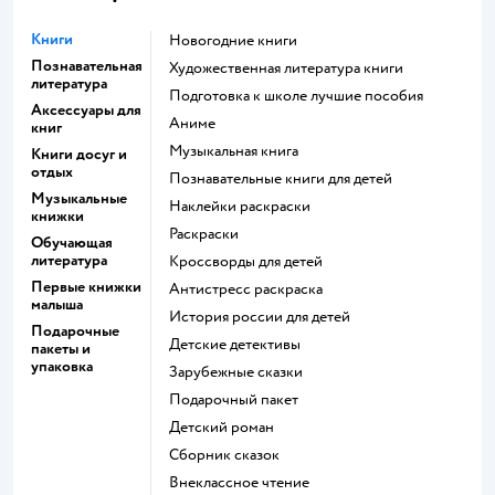
Книги
новогодние книги
Познавательная
художественная литература книги
литература
подготовка к школе лучшие пособия
Аксессуары для
Аниме
книг
музыкальная книга
Книги досуг и
отдых
познавательные книги для детей
Музыкальные
наклейки раскраски
книжки
раскраски
Обучающая
литература
кроссворды для детей
Первые книжки
антистресс раскраска
малыша
история россии для детей
Подарочные
детские детективы
пакеты и
упаковка
зарубежные сказки
подарочный пакет
детский роман
сборник сказок
внеклассное чтение