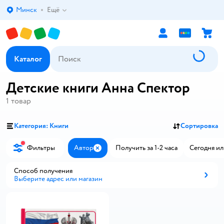
Минск
Ещё
Выбор адреса доставки.
Каталог
Детские книги Анна Спектор
1
товар
Категория: Книги
Сортировка
Фильтры
Автор
Получить за 1-2 часа
Сегодня ил
Закрыть
Способ получения
Выберите адрес или магазин
Способ получения