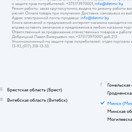
о защите прав потребителей: +375173970001,
info@detmir.by
.
Режим работы: заказ круглосуточно, выдача по режиму работы в
расчёт. Оплата товара при получении. Доставка: самовывоз из вы
Адрес электронной почты продавца:
info@detmir.by
Книга замечаний и предложений интернет-магазина находится п
вправе оставить замечания и предложения в любом магазине тор
Ответственный за продвижение отечественных товаров и работ
Добрицкий Павел Валерьевич тел. +375173970001 доб.213
Уполномоченный по защите прав потребителей: отдел торговли и у
13-93, (017) 318-13-33.
Г
Гомельская 
Б
Брестская область
(Брест)
Гродненска
В
Витебская область
(Витебск)
М
Минск
(Ми
Минская об
Могилевска