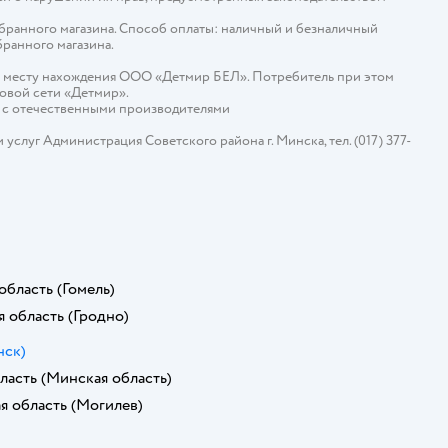
ыбранного магазина. Способ оплаты: наличный и безналичный
бранного магазина.
о месту нахождения ООО «Детмир БЕЛ». Потребитель при этом
говой сети «Детмир».
е с отечественными производителями
слуг Администрация Советского района г. Минска, тел. (017) 377-
область
(Гомель)
я область
(Гродно)
нск)
ласть
(Минская область)
я область
(Могилев)