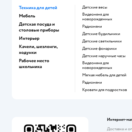
Техника для детей
Детские весы
Видеоняня для
Мебель
новорожденных
Детская посуда и
Радионяни
столовые приборы
Детские будильники
Интерьер
Детские светильники
Качели, шезлонги,
Детские фонарики
ходунки
Детские наручные часы
Рабочее место
Видеоняня для
школьника
новорожденных
Мягкая мебель для детей
Радионяни
Кровати для подростков
Интернет-ма
Доставка и о