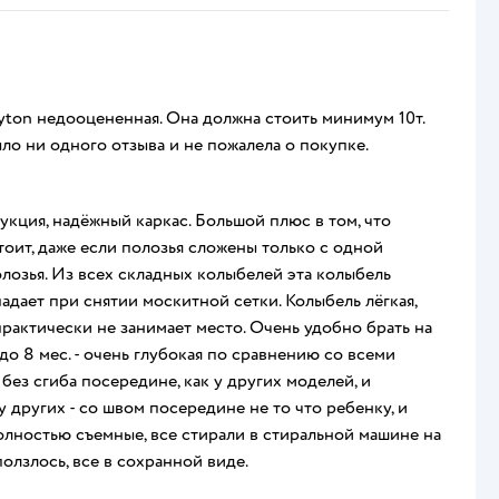
byton недооцененная. Она должна стоить минимум 10т.
ыло ни одного отзыва и не пожалела о покупке.
ция, надёжный каркас. Большой плюс в том, что
оит, даже если полозья сложены только с одной
лозья. Из всех складных колыбелей эта колыбель
адает при снятии москитной сетки. Колыбель лёгкая,
практически не занимает место. Очень удобно брать на
 до 8 мес. - очень глубокая по сравнению со всеми
без сгиба посередине, как у других моделей, и
 у других - со швом посередине не то что ребенку, и
олностью съемные, все стирали в стиральной машине на
олзлось, все в сохранной виде.