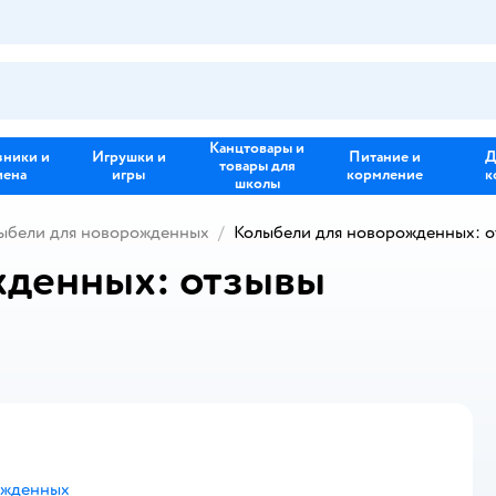
Канцтовары и
зники и
Игрушки и
Питание и
Д
товары для
иена
игры
кормление
к
школы
ыбели для новорожденных
Колыбели для новорожденных: 
жденных: отзывы
ожденных