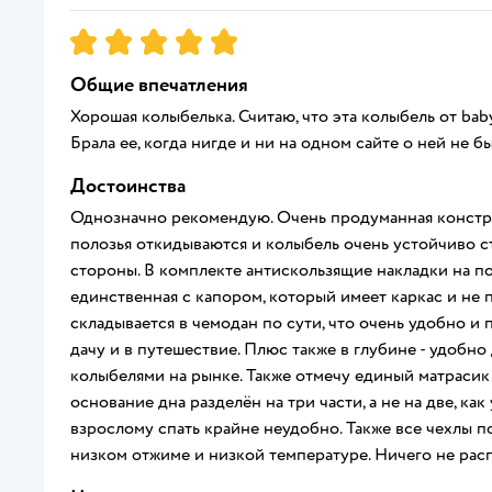
Рейтинг:
5
Общие впечатления
Хорошая колыбелька. Считаю, что эта колыбель от ba
Брала ее, когда нигде и ни на одном сайте о ней не б
Достоинства
Однозначно рекомендую. Очень продуманная конструк
полозья откидываются и колыбель очень устойчиво ст
стороны. В комплекте антискользящие накладки на по
единственная с капором, который имеет каркас и не п
складывается в чемодан по сути, что очень удобно и 
дачу и в путешествие. Плюс также в глубине - удобно
колыбелями на рынке. Также отмечу единый матрасик 
основание дна разделён на три части, а не на две, как
взрослому спать крайне неудобно. Также все чехлы п
низком отжиме и низкой температуре. Ничего не расп