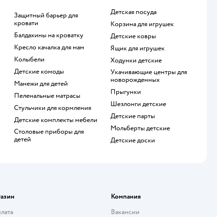
Детская посуда
Защитный барьер для
кровати
Корзина для игрушек
Балдахины на кроватку
Детские ковры
Кресло качалка для мам
Ящик для игрушек
Колыбели
Ходунки детские
Детские комоды
Укачивающие центры для
новорожденных
Манежи для детей
Прыгунки
Пеленальные матрасы
Шезлонги детские
Стульчики для кормления
Детские парты
Детские комплекты мебели
Мольберты детские
Столовые приборы для
детей
Детские доски
газин
Компания
плата
Вакансии