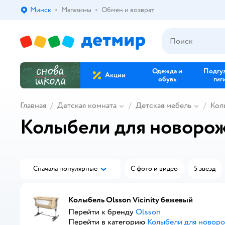
Минск
Магазины
Обмен и возврат
Выбор адреса доставки.
Одежда и
Подгу
Акции
обувь
гиг
Главная
Детская комната
Детская мебель
Кол
Колыбели для новоро
Сначала популярные
С фото и видео
5 звезд
Колыбель Olsson Vicinity бежевый
Перейти к бренду
Olsson
Перейти в категорию
Колыбели для новор