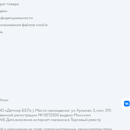
рат товара
дажи
нфиденциальности
ользования файлов cookie
зь
айтом
В
Детмир БЕЛ» ). Место нахождения: ул. Кульман, 3, пом. 319,
арственной регистрации № 0072500 выдано Минским
448. Дата внесения интернет-магазина в Торговый реестр
й о нарушении их прав, предусмотренных законодательством