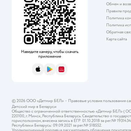
Обмен и возв
Правила про
Политика ко
Политика исп
Обратная свя
Карта сайта
Наведите камеру, чтобы скачать
приложение
App Store
Google Play
AppGallery
© 2026 ООО «Детмир БЕЛ»
•
Правовые условия пользования с
Детский мир в
Беларуси
Общество с ограниченной ответственностью «Детмир БЕЛ» ( ООО «
220100, г. Минск, Республика Беларусь. Свидетельство о госуд
горисполкомом, внесена запись в ЕГР 01.10.2018 за рег.№ 193143
Республики Беларусь: 09.09.2021 за рег.№ 518552.
Уполномоченный продавца рассматривать обращения покупателе