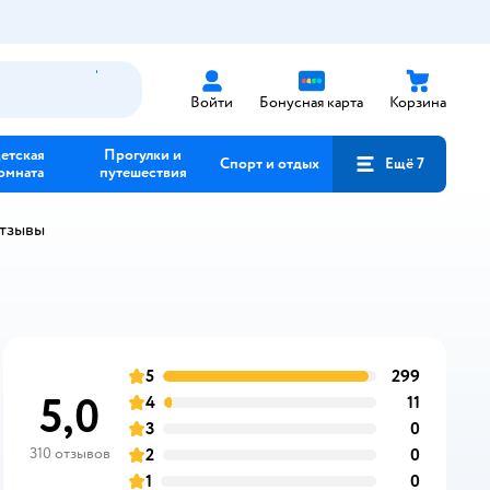
Войти
Бонусная карта
Корзина
етская
Прогулки и
Спорт и отдых
Ещё 7
омната
путешествия
отзывы
5
299
отзывов
оценка
5,0
4
11
отзывов
оценка
3
0
отзывов
оценка
310 отзывов
2
0
отзывов
оценка
1
0
отзывов