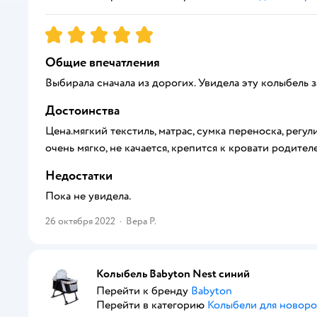
Рейтинг:
5
Общие впечатления
Выбирала сначала из дорогих. Увидела эту колыбель 
Достоинства
Цена.мягкий текстиль, матрас, сумка переноска, регу
очень мягко, не качается, крепится к кровати родителе
Недостатки
Пока не увидела.
26 октября 2022
·
Вера Р.
Колыбель Babyton Nest синий
Перейти к бренду
Babyton
Перейти в категорию
Колыбели для новор