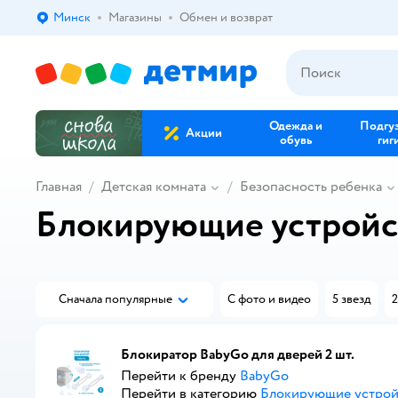
Минск
Магазины
Обмен и возврат
Выбор адреса доставки.
Одежда и
Подгу
Акции
обувь
гиг
Главная
Детская комната
Безопасность ребенка
Блокирующие устройс
Сначала популярные
С фото и видео
5 звезд
2
Блокиратор BabyGo для дверей 2 шт.
Перейти к бренду
BabyGo
Перейти в категорию
Блокирующие устрой