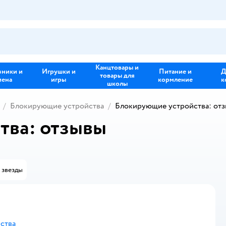
Канцтовары и
зники и
Игрушки и
Питание и
Д
товары для
иена
игры
кормление
к
школы
Блокирующие устройства
Блокирующие устройства: от
тва: отзывы
 звезды
ства