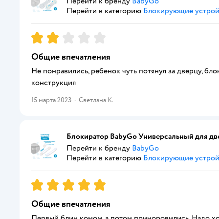
Перейти к бренду
BabyGo
Перейти в категорию
Блокирующие устрой
Рейтинг:
2
Общие впечатления
Не понравились, ребенок чуть потянул за дверцу, бло
конструкция
15 марта 2023
·
Светлана К.
Блокиратор BabyGo Универсальный для две
Перейти к бренду
BabyGo
Перейти в категорию
Блокирующие устрой
Рейтинг:
5
Общие впечатления
Первый блин комом, а потом приноровились. Надо х