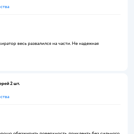
ства
киратор весь развалился на части. Не надежная
рей 2 шт.
ства
орошо обезжирить поверхность, приклеить без сильного