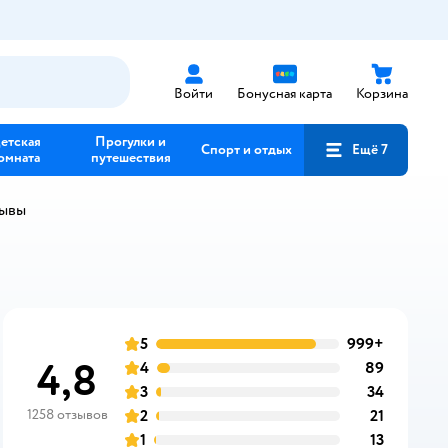
Войти
Бонусная карта
Корзина
етская
Прогулки и
Спорт и отдых
Ещё 7
омната
путешествия
зывы
5
999+
отзывов
оценка
4,8
4
89
отзывов
оценка
3
34
отзывов
оценка
1258 отзывов
2
21
отзывов
оценка
1
13
отзывов