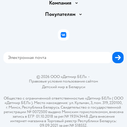
Доставка и оплата
Компания
Обмен и возврат товара
Вакансии
Покупателям
Правила продажи
Подарочные карты
Политика конфиденциальности
Бонусные карты
Политика использования файлов cookie
ВКонтакте
Блог
Обратная связь
Магазины сети
Карта сайта
© 2026 ООО «Детмир БЕЛ»
•
Правовые условия пользования сайтом
Детский мир в
Беларуси
Общество с ограниченной ответственностью «Детмир БЕЛ» ( ООО
«Детмир БЕЛ» ). Место нахождения: ул. Кульман, 3, пом. 319, 220100,
г. Минск, Республика Беларусь. Свидетельство о государственной
регистрации № 0072500 выдано Минским горисполкомом, внесена
запись в ЕГР 01.10.2018 за рег.№ 193143448. Дата внесения
интернет-магазина в Торговый реестр Республики Беларусь:
09.09.2021 за рег.№ 518552.