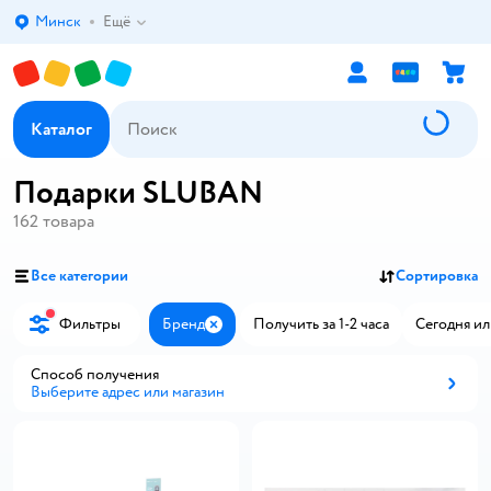
Минск
Ещё
Выбор адреса доставки.
Каталог
Подарки SLUBAN
162
товара
Все категории
Сортировка
Фильтры
Бренд
Получить за 1-2 часа
Сегодня ил
Закрыть
Способ получения
Выберите адрес или магазин
Способ получения