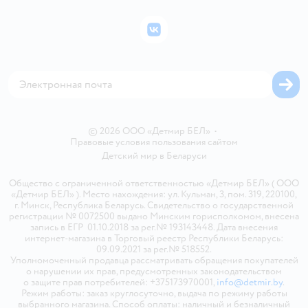
Подарочные карты
Политика конфиденциальности
Бонусные карты
Политика использования файлов cookie
ВКонтакте
Блог
Обратная связь
Магазины сети
Карта сайта
© 2026 ООО «Детмир БЕЛ»
•
Правовые условия пользования сайтом
Детский мир в
Беларуси
Общество с ограниченной ответственностью «Детмир БЕЛ» ( ООО
«Детмир БЕЛ» ). Место нахождения: ул. Кульман, 3, пом. 319, 220100,
г. Минск, Республика Беларусь. Свидетельство о государственной
регистрации № 0072500 выдано Минским горисполкомом, внесена
запись в ЕГР 01.10.2018 за рег.№ 193143448. Дата внесения
интернет-магазина в Торговый реестр Республики Беларусь:
09.09.2021 за рег.№ 518552.
Уполномоченный продавца рассматривать обращения покупателей
о нарушении их прав, предусмотренных законодательством
о защите прав потребителей: +375173970001,
info@detmir.by
.
Режим работы: заказ круглосуточно, выдача по режиму работы
выбранного магазина. Способ оплаты: наличный и безналичный