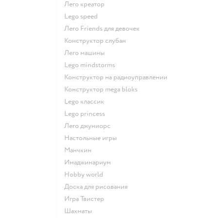
Лего креатор
Lego speed
Лего Friends для девочек
Конструктор слубан
Лего машины
Lego mindstorms
Конструктор на радиоуправлении
Конструктор mega bloks
Lego классик
Lego princess
Лего джуниорс
Настольные игры
Манчкин
Имаджинариум
Hobby world
Доска для рисования
Игра Твистер
Шахматы