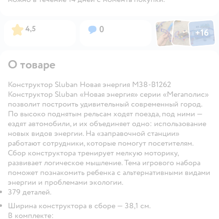
Фото по
Фото пользовател
Фото пользо
Рейтинг:
Вопросов:
4,5
0
+
16
Открыть га
О товаре
Конструктор Sluban Новая энергия M38-B1262
Конструктор Sluban «Новая энергия» серии «Мегаполис»
позволит построить удивительный современный город.
По высоко поднятым рельсам ходят поезда, под ними —
ездят автомобили, и их объединяет одно: использование
новых видов энергии. На «заправочной станции»
работают сотрудники, которые помогут посетителям.
Сбор конструктора тренирует мелкую моторику,
развивает логическое мышление. Тема игрового набора
поможет познакомить ребенка с альтернативными видами
энергии и проблемами экологии.
379 деталей.
Ширина конструктора в сборе — 38,1 см.
В комплекте: