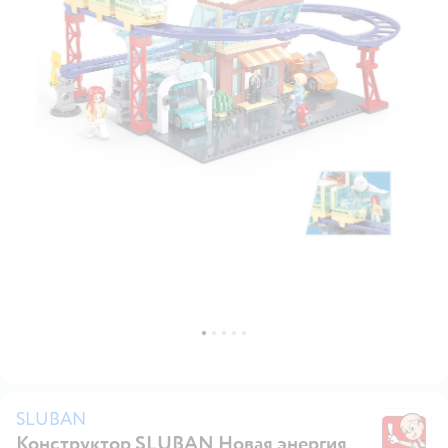
SLUBAN
Конструктор SLUBAN Новая энергия
S