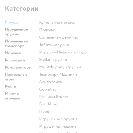
Категории
Бренды
Куклы энчантималс
Игрушечное
Полесье
оружие
Сильваниан фемилис
Игрушечный
Тоботы игрушки
транспорт
Игрушки Инфинити Надо
Игрушки
Stellar игрушки
Коллекции
my little pony игрушки
Конструкторы
Настольные
Технопарк Машинки
игры
Алило зайка
Куклы
Goo jit zu
Мягкие
Машины Bruder
игрушки
Bondibon
Нерф
Игрушечные оружия
Игрушечная машина