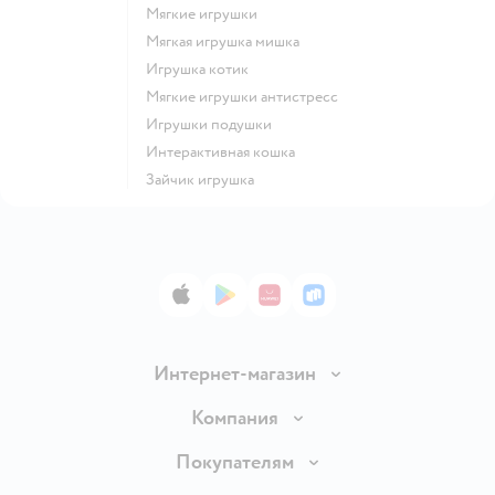
Мягкие игрушки
Мягкая игрушка мишка
Игрушка котик
Мягкие игрушки антистресс
Игрушки подушки
Интерактивная кошка
Зайчик игрушка
App Store
Google Play
AppGallery
RuStore
Интернет-магазин
Доставка и оплата
Компания
Обмен и возврат товара
Вакансии
Покупателям
Правила продажи