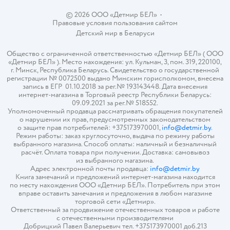
© 2026 ООО «Детмир БЕЛ»
•
Правовые условия пользования сайтом
Детский мир в
Беларуси
Общество с ограниченной ответственностью «Детмир БЕЛ» ( ООО
«Детмир БЕЛ» ). Место нахождения: ул. Кульман, 3, пом. 319, 220100,
г. Минск, Республика Беларусь. Свидетельство о государственной
регистрации № 0072500 выдано Минским горисполкомом, внесена
запись в ЕГР 01.10.2018 за рег.№ 193143448. Дата внесения
интернет-магазина в Торговый реестр Республики Беларусь:
09.09.2021 за рег.№ 518552.
Уполномоченный продавца рассматривать обращения покупателей
о нарушении их прав, предусмотренных законодательством
о защите прав потребителей: +375173970001,
info@detmir.by
.
Режим работы: заказ круглосуточно, выдача по режиму работы
выбранного магазина. Способ оплаты: наличный и безналичный
расчёт. Оплата товара при получении. Доставка: самовывоз
из выбранного магазина.
Адрес электронной почты продавца:
info@detmir.by
Книга замечаний и предложений интернет-магазина находится
по месту нахождения ООО «Детмир БЕЛ». Потребитель при этом
вправе оставить замечания и предложения в любом магазине
торговой сети «Детмир».
Ответственный за продвижение отечественных товаров и работе
с отечественными производителями
Добрицкий Павел Валерьевич тел. +375173970001 доб.213