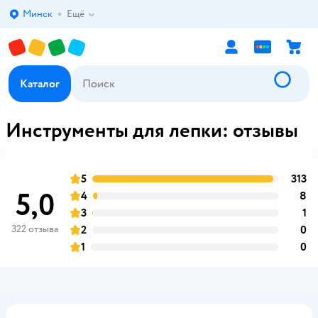
Минск
Ещё
Выбор адреса доставки.
Каталог
Инструменты для лепки: отзывы
5
313
о
оценка
5,0
4
8
о
оценка
3
1
о
оценка
322 отзыва
2
0
о
оценка
1
0
о
оценка