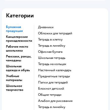
Категории
Бумажная
Дневники
продукция
Обложки для тетрадей
Канцелярские
Тетрадь в клетку
принадлежности
Тетрадь в линейку
Рабочее место
школьника
Офисная бумага
Рюкзаки, ранцы,
Школьная тетрадь
чемоданы
Тетрадь на кольцах
Школьная
одежда и обувь
Настенный календарь
Учебные
Предметные тетради
материалы
Папки для тетрадей
Школьное
Блокнот детский
творчество
Общие тетради
Альбом для рисования
Тетрадь в линейку