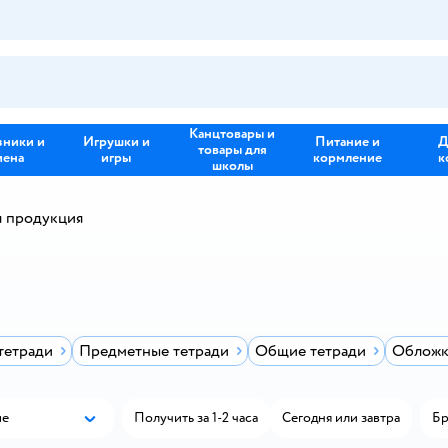
Канцтовары и
зники и
Игрушки и
Питание и
Д
товары для
иена
игры
кормление
к
школы
я продукция
тетради
Предметные тетради
Общие тетради
Обложки
ые
Получить за 1-2 часа
Сегодня или завтра
Бр
Популярные