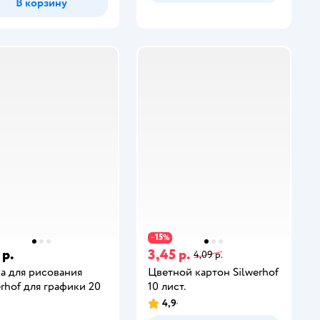
В корзину
15
−
%
 р.
3,45 р.
4,09 р.
а для рисования
Цветной картон Silwerhof
erhof для графики 20
10 лист.
4,9