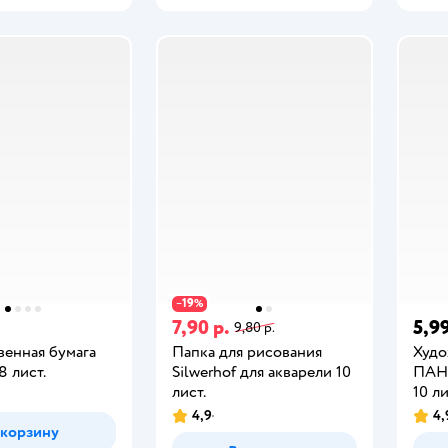
19
−
%
7,90 р.
5,99
9,80 р.
венная бумага
Папка для рисования
Худо
8 лист.
Silwerhof для акварели 10
ПАН
лист.
10 ли
4,9
4,
 корзину