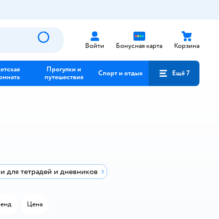
Войти
Бонусная карта
Корзина
етская
Прогулки и
Спорт и отдых
Ещё 7
омната
путешествия
 для тетрадей и дневников
енд
Цена