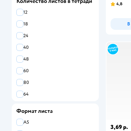
Количество листов в тетради
Маяк Канц
4,8
Мировые тетради
12
Мульти Пульти
18
В
ПАНДАРОГ
24
Полиграф Принт
40
Полиграфкомбинат
48
60
80
64
Формат листа
А5
3,69 р.