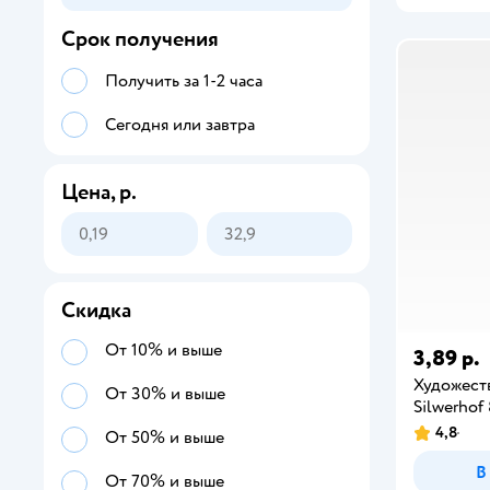
Срок получения
Получить за 1-2 часа
Сегодня или завтра
Цена, р.
Скидка
От 10% и выше
3,89 р.
Художест
От 30% и выше
Silwerhof 
4,8
От 50% и выше
В
От 70% и выше