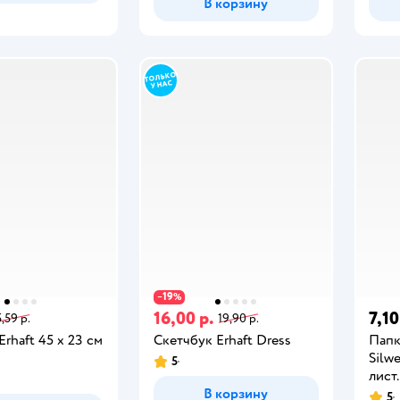
В корзину
19
−
%
16,00 р.
7,10
5,59 р.
19,90 р.
rhaft 45 x 23 см
Скетчбук Erhaft Dress
Папк
Silw
5
лист.
В корзину
5