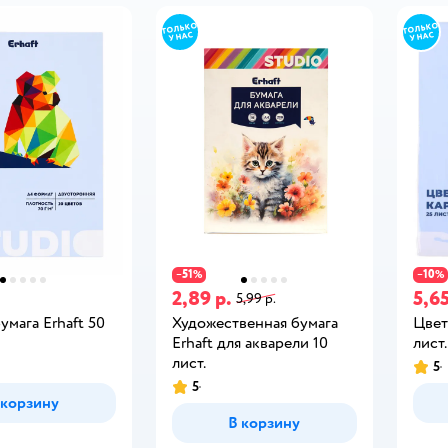
51
10
−
%
−
%
2,89 р.
5,65
5,99 р.
умага Erhaft 50
Художественная бумага
Цвет
Erhaft для акварели 10
лист.
лист.
5
5
 корзину
В корзину