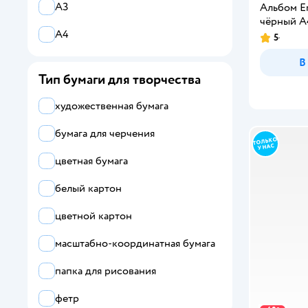
А3
Альбом E
чёрный А4
А4
5
В
Тип бумаги для творчества
художественная бумага
бумага для черчения
цветная бумага
белый картон
цветной картон
масштабно-координатная бумага
папка для рисования
фетр