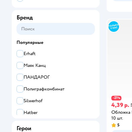
Бренд
Популярные
Erhaft
Маяк Канц
ПАНДАРОГ
Полиграфкомбинат
21
−
%
Silwerhof
4,39 р.
Обложка E
Hatber
10 шт.
Мульти Пульти
5
Герои