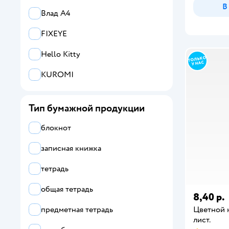
В
Munaby
Влад А4
Листочек
FIXEYE
Listoff
Hello Kitty
Все
KUROMI
BabyGo
Тип бумажной продукции
BG
блокнот
Brauberg
записная книжка
Classicolor
тетрадь
Collezione
общая тетрадь
Erhaft
8,40 р.
Цветной к
предметная тетрадь
ErichKrause
лист.