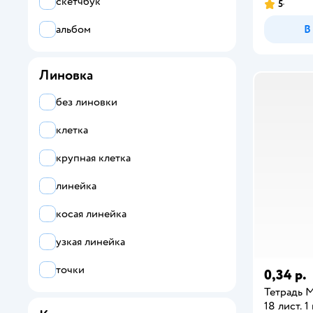
скетчбук
5
Hatber
В
альбом
HOPAX
Johnshen
Линовка
Listoff
без линовки
Maxleo
клетка
Munaby
крупная клетка
Prof-Press
линейка
Profit
косая линейка
Silwerhof
узкая линейка
Каляка-Маляка
точки
0,34 р.
Листочек
Тетрадь М
18 лист. 1 