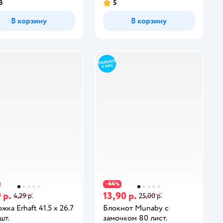
8
5
В корзину
В корзину
44
−
%
 р.
13,90 р.
4,29 р.
25,00 р.
жка Erhaft 41.5 x 26.7
Блокнот Munaby с
шт.
замочком 80 лист.