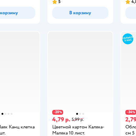
5
4,
 корзину
В корзину
20
34
−
%
−
%
4,79 р.
2,79
5,99 р.
аяк Канц клетка
Цветной картон Каляка-
Обло
шт.
Маляка 10 лист.
см 5 