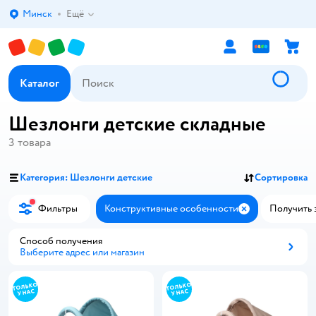
Минск
Ещё
Выбор адреса доставки.
Каталог
Шезлонги детские складные
3
товара
Категория: Шезлонги детские
Сортировка
Фильтры
Конструктивные особенности
Получить з
Закрыть
Способ получения
Выберите адрес или магазин
Способ получения