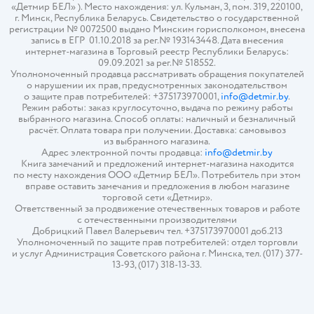
«Детмир БЕЛ» ). Место нахождения: ул. Кульман, 3, пом. 319, 220100,
г. Минск, Республика Беларусь. Свидетельство о государственной
регистрации № 0072500 выдано Минским горисполкомом, внесена
запись в ЕГР 01.10.2018 за рег.№ 193143448. Дата внесения
интернет-магазина в Торговый реестр Республики Беларусь:
09.09.2021 за рег.№ 518552.
Уполномоченный продавца рассматривать обращения покупателей
о нарушении их прав, предусмотренных законодательством
о защите прав потребителей: +375173970001,
info@detmir.by
.
Режим работы: заказ круглосуточно, выдача по режиму работы
выбранного магазина. Способ оплаты: наличный и безналичный
расчёт. Оплата товара при получении. Доставка: самовывоз
из выбранного магазина.
Адрес электронной почты продавца:
info@detmir.by
Книга замечаний и предложений интернет-магазина находится
по месту нахождения ООО «Детмир БЕЛ». Потребитель при этом
вправе оставить замечания и предложения в любом магазине
торговой сети «Детмир».
Ответственный за продвижение отечественных товаров и работе
с отечественными производителями
Добрицкий Павел Валерьевич тел. +375173970001 доб.213
Уполномоченный по защите прав потребителей: отдел торговли
и услуг Администрация Советского района г. Минска, тел. (017) 377-
13-93, (017) 318-13-33.