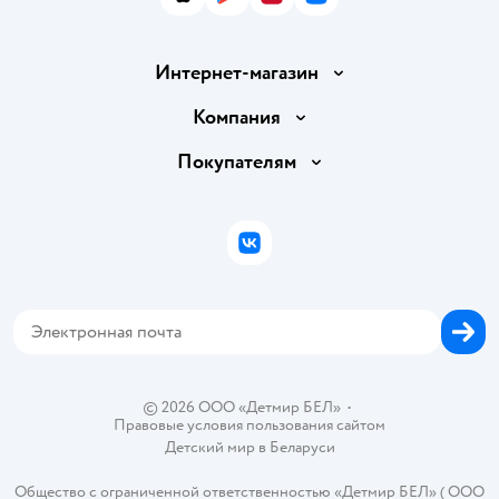
App Store
Google Play
AppGallery
RuStore
Интернет-магазин
Доставка и оплата
Компания
Обмен и возврат товара
Вакансии
Покупателям
Правила продажи
Подарочные карты
Политика конфиденциальности
Бонусные карты
Политика использования файлов cookie
ВКонтакте
Блог
Обратная связь
Магазины сети
Карта сайта
© 2026 ООО «Детмир БЕЛ»
•
Правовые условия пользования сайтом
Детский мир в
Беларуси
Общество с ограниченной ответственностью «Детмир БЕЛ» ( ООО