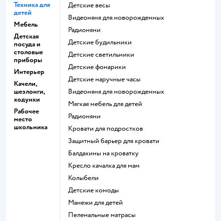
Техника для
Детские весы
детей
Видеоняня для новорожденных
Мебель
Радионяни
Детская
Детские будильники
посуда и
столовые
Детские светильники
приборы
Детские фонарики
Интерьер
Детские наручные часы
Качели,
шезлонги,
Видеоняня для новорожденных
ходунки
Мягкая мебель для детей
Рабочее
Радионяни
место
школьника
Кровати для подростков
Защитный барьер для кровати
Балдахины на кроватку
Кресло качалка для мам
Колыбели
Детские комоды
Манежи для детей
Пеленальные матрасы