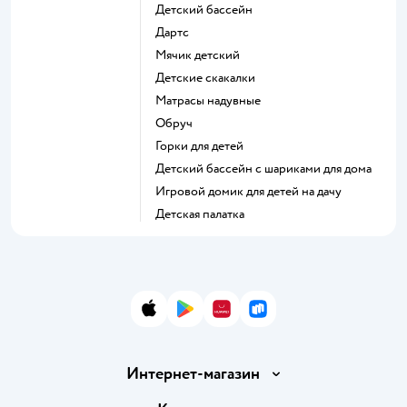
Детский бассейн
Дартс
Мячик детский
Детские скакалки
Матрасы надувные
Обруч
Горки для детей
Детский бассейн с шариками для дома
Игровой домик для детей на дачу
Детская палатка
App Store
Google Play
AppGallery
RuStore
Интернет-магазин
Доставка и оплата