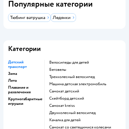
Популярные категории
Тюбинг ватрушка
Ледянки
Категории
Детский
Велосипеды для детей
транспорт
Беговелы
Зима
Трехколесный велосипед
Лето
Машина детская электромобиль
Плавание и
Самокат детский
развлечения
Скейтборд детский
Крупногабаритные
игрушки
Самокат kreiss
Двухколесный велосипед
Качалка для детей
Самокат со светящимися колесами