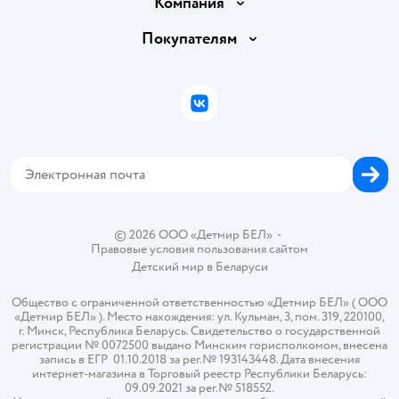
Компания
Обмен и возврат товара
Вакансии
Покупателям
Правила продажи
Подарочные карты
Политика конфиденциальности
Бонусные карты
Политика использования файлов cookie
ВКонтакте
Блог
Обратная связь
Магазины сети
Карта сайта
© 2026 ООО «Детмир БЕЛ»
•
Правовые условия пользования сайтом
Детский мир в
Беларуси
Общество с ограниченной ответственностью «Детмир БЕЛ» ( ООО
«Детмир БЕЛ» ). Место нахождения: ул. Кульман, 3, пом. 319, 220100,
г. Минск, Республика Беларусь. Свидетельство о государственной
регистрации № 0072500 выдано Минским горисполкомом, внесена
запись в ЕГР 01.10.2018 за рег.№ 193143448. Дата внесения
интернет-магазина в Торговый реестр Республики Беларусь:
09.09.2021 за рег.№ 518552.