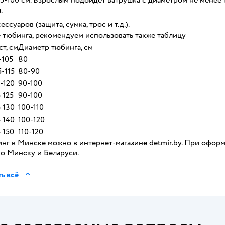
5-100 см. Взрослым подойдет ватрушка с диаметром не менее 11
.
ссуаров (защита, сумка, трос и т.д.).
 тюбинга, рекомендуем использовать также таблицу
ст, см
Диаметр тюбинга, см
-105
80
5-115
80-90
5-120
90-100
 125
90-100
 130
100-110
 140
100-120
 150
110-120
нг в Минске можно в интернет-магазине detmir.by. При оформ
по Минску и Беларуси.
ь всё