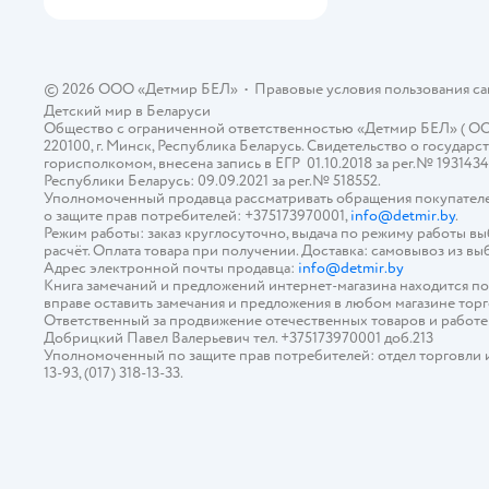
© 2026 ООО «Детмир БЕЛ»
•
Правовые условия пользования с
Детский мир в
Беларуси
Общество с ограниченной ответственностью «Детмир БЕЛ» ( ООО «
220100, г. Минск, Республика Беларусь. Свидетельство о госуд
горисполкомом, внесена запись в ЕГР 01.10.2018 за рег.№ 193143
Республики Беларусь: 09.09.2021 за рег.№ 518552.
Уполномоченный продавца рассматривать обращения покупателе
о защите прав потребителей: +375173970001,
info@detmir.by
.
Режим работы: заказ круглосуточно, выдача по режиму работы в
расчёт. Оплата товара при получении. Доставка: самовывоз из вы
Адрес электронной почты продавца:
info@detmir.by
Книга замечаний и предложений интернет-магазина находится п
вправе оставить замечания и предложения в любом магазине тор
Ответственный за продвижение отечественных товаров и работ
Добрицкий Павел Валерьевич тел. +375173970001 доб.213
Уполномоченный по защите прав потребителей: отдел торговли и у
13-93, (017) 318-13-33.