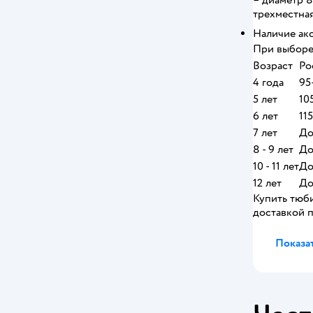
– диаметр 8
трехместная
Наличие аксе
При выборе
Возраст
Ро
4 года
95
5 лет
10
6 лет
11
7 лет
До
8 - 9 лет
До
10 - 11 лет
До
12 лет
До
Купить тюби
доставкой 
Показат