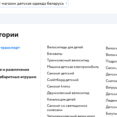
 магазин детская одежда беларусь
гории
 транспорт
Велосипеды для детей
Велос
Беговелы
Велос
Трехколесный велосипед
Подр
Машина детская электромобиль
Санки
е и развлечения
Самокат детский
Детск
абаритные игрушки
Скейтборд детский
Снего
Самокат kreiss
Ватру
Двухколесный велосипед
Детск
Качалка для детей
Ледян
Самокат со светящимися
Детс
колесами
Батут
Четырехколесный велосипед