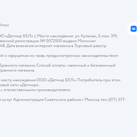
айтом
В
Детмир БЕЛ» ). Место нахождения: ул. Кульман, 3, пом. 319,
арственной регистрации № 0072500 выдано Минским
448. Дата внесения интернет-магазина в Торговый реестр
й о нарушении их прав, предусмотренных законодательством
ыбранного магазина. Способ оплаты: наличный и безналичный
бранного магазина.
о месту нахождения ООО «Детмир БЕЛ». Потребитель при этом
говой сети «Детмир».
е с отечественными производителями
слуг Администрация Советского района г. Минска, тел. (017) 377-