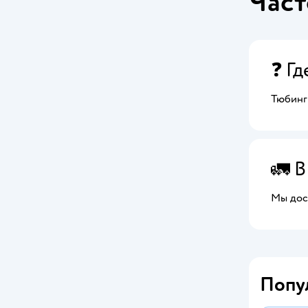
Част
❓ Гд
Тюбинг
🚛 В
Мы дост
Попу