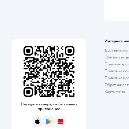
Интернет-ма
Доставка и о
Обмен и возв
Правила про
Политика ко
Политика исп
Обратная свя
Карта сайта
Наведите камеру, чтобы скачать
приложение
App Store
Google Play
AppGallery