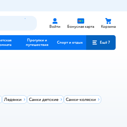
Войти
Бонусная карта
Корзина
етская
Прогулки и
Спорт и отдых
Ещё 7
омната
путешествия
Ледянки
Санки детские
Санки-коляски