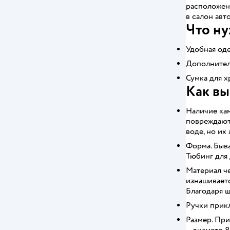
расположенн
в салон авт
Что ну
Удобная оде
Дополнитель
Сумка для х
Как вы
Наличие кам
повреждаютс
воде, но их
Форма. Быва
Тюбинг для 
Материал че
изнашиваетс
Благодаря 
Ручки прикл
Размер. При