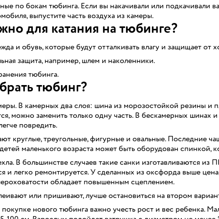
ые по бокам тюбинга. Если вы накачивали или подкачивали ва
омобиля, выпустите часть воздуха из камеры.
жно для катания на тюбинге?
жда и обувь, которые будут отталкивать влагу и защищает от х
ная защита, например, шлем и наколенники.
ранения тюбинга.
брать тюбинг?
еры. В камерных два слоя: шина из морозостойкой резины и п
я, можно заменить только одну часть. В бескамерных шинах и 
 легче повредить.
ют круглые, треугольные, фигурные и овальные. Последние чащ
детей маленького возраста может быть оборудован спинкой, к
хла. В большинстве случаев такие санки изготавливаются из 
я и легко ремонтируется. У сделанных из оксфорда выше цена, 
шероховатости обладает повышенным сцеплением.
еивают или пришивают, лучше остановиться на втором вариан
 покупке нового тюбинга важно учесть рост и вес ребенка. Мал