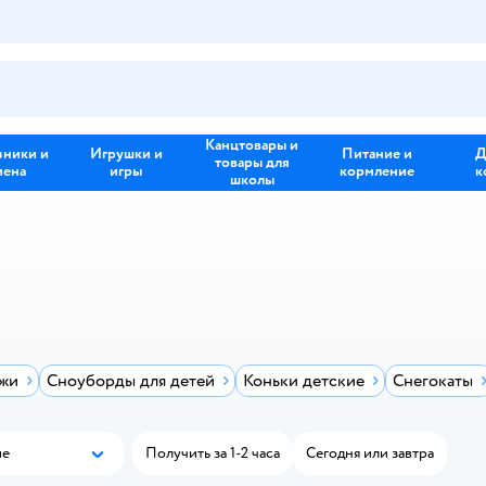
Канцтовары и
зники и
Игрушки и
Питание и
Д
товары для
иена
игры
кормление
к
школы
ыжи
Сноуборды для детей
Коньки детские
Снегокаты
ые
Получить за 1-2 часа
Сегодня или завтра
Популярные