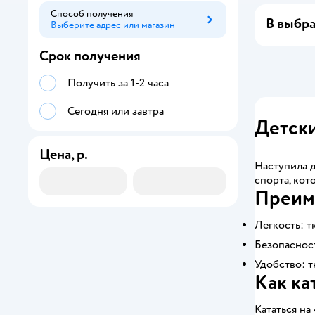
Способ получения
В выбра
Выберите адрес или магазин
Способ получения
Срок получения
Получить за 1-2 часа
Сегодня или завтра
Детски
Цена, р.
Наступила д
спорта, кот
Преим
Легкость: т
Безопасност
Удобство: т
Как ка
Кататься на