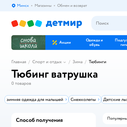
Минск
Магазины
Обмен и возврат
Выбор адреса доставки.
Одежда и
Подгу
Акции
обувь
гиг
Главная
Спорт и отдых
Зима
Тюбинги
Тюбинг ватрушка
0
товаров
зимняя одежда для малышей
Снежколепы
Детские л
Популярн
Способ получения