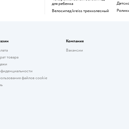
Детс
для ребенка
Ролик
Велосипед kreiss трехколесный
газин
Компания
плата
Вакансии
рат товара
дажи
нфиденциальности
ользования файлов cookie
зь