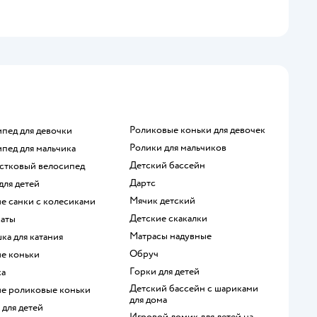
Роликовые коньки для девочек
ипед для девочки
Ролики для мальчиков
ипед для мальчика
Детский бассейн
остковый велосипед
Дартс
 для детей
Мячик детский
ие санки с колесиками
Детские скакалки
каты
Матрасы надувные
шка для катания
Обруч
ие коньки
Горки для детей
ка
Детский бассейн с шариками
кие роликовые коньки
для дома
ы для детей
Игровой домик для детей на