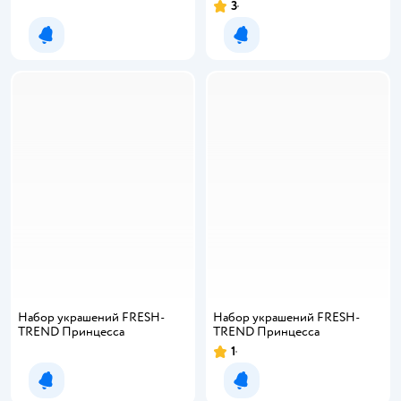
3
Уведомить о появлении
Уведомить о появлении
Набор украшений FRESH-
Набор украшений FRESH-
TREND Принцесса
TREND Принцесса
1
Уведомить о появлении
Уведомить о появлении