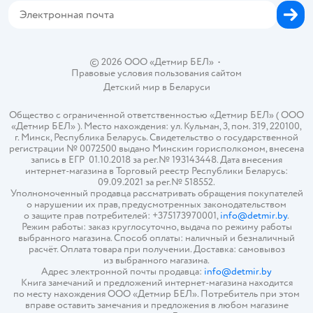
© 2026 ООО «Детмир БЕЛ»
•
Правовые условия пользования сайтом
Детский мир в
Беларуси
Общество с ограниченной ответственностью «Детмир БЕЛ» ( ООО
«Детмир БЕЛ» ). Место нахождения: ул. Кульман, 3, пом. 319, 220100,
г. Минск, Республика Беларусь. Свидетельство о государственной
регистрации № 0072500 выдано Минским горисполкомом, внесена
запись в ЕГР 01.10.2018 за рег.№ 193143448. Дата внесения
интернет-магазина в Торговый реестр Республики Беларусь:
09.09.2021 за рег.№ 518552.
Уполномоченный продавца рассматривать обращения покупателей
о нарушении их прав, предусмотренных законодательством
о защите прав потребителей: +375173970001,
info@detmir.by
.
Режим работы: заказ круглосуточно, выдача по режиму работы
выбранного магазина. Способ оплаты: наличный и безналичный
расчёт. Оплата товара при получении. Доставка: самовывоз
из выбранного магазина.
Адрес электронной почты продавца:
info@detmir.by
Книга замечаний и предложений интернет-магазина находится
по месту нахождения ООО «Детмир БЕЛ». Потребитель при этом
вправе оставить замечания и предложения в любом магазине