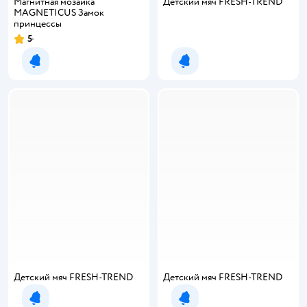
Магнитная мозаика
Детский мяч FRESH-TREND
MAGNETICUS Замок
принцессы
5
Уведомить о появлении
Уведомить о появлении
Детский мяч FRESH-TREND
Детский мяч FRESH-TREND
Уведомить о появлении
Уведомить о появлении