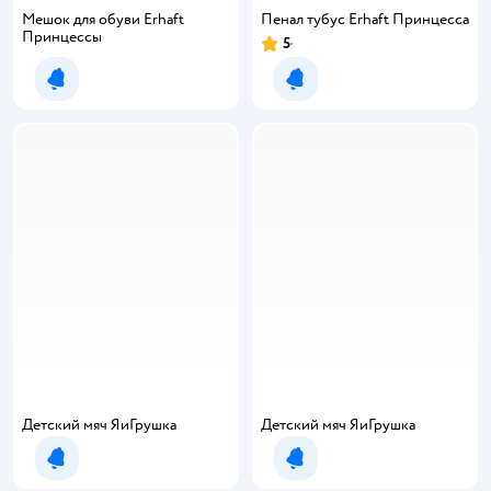
Мешок для обуви Erhaft
Пенал тубус Erhaft Принцесса
Принцессы
5
Уведомить о появлении
Уведомить о появлении
Детский мяч ЯиГрушка
Детский мяч ЯиГрушка
Уведомить о появлении
Уведомить о появлении