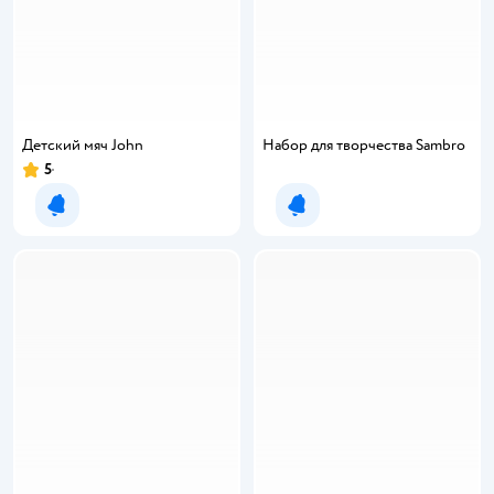
Детский мяч John
Набор для творчества Sambro
5
Уведомить о появлении
Уведомить о появлении