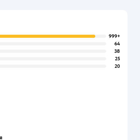
999+
64
38
25
20
я