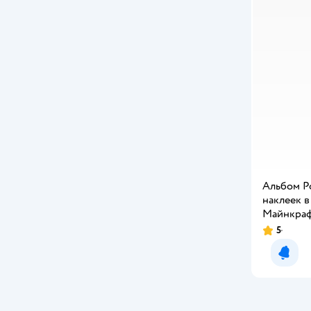
Johnshen
Mobile
Munaby
ND PLAY
ORIGAMI
АСТ
Конфитрейд
Альбом Р
наклеек в
Липляндия
Майнкра
5
МОЗАИКА kids
Уведо
СТРЕКОЗА
Три кота