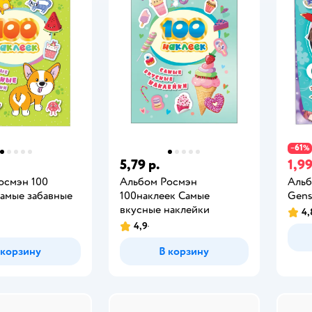
61
−
%
5,79 р.
1,99
осмэн 100
Альбом Росмэн
Альб
Самые забавные
100наклеек Самые
Gens
вкусные наклейки
4,
4,9
 корзину
В корзину