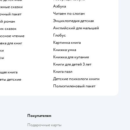
азбука
ежные сказки
читаем по слогам
рочный пакет
энциклопедия детская
ий роман
английский для малышей
ик сказок
глобус
ассное чтение
картинка книга
авка для книг
книжка умка
дки
книжка для купания
ксы
книги для детей 3 лет
книга пазл
ящая книга
детские психологи книги
шеты детские
полиэтиленовый пакет
Покупателям
Подарочные карты