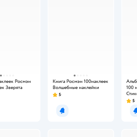
аклеек Росмэн
Книга Росмэн 100наклеек
Альб
ек Зверята
Волшебные наклейки
100 
Стик
5
5
мить о появлении
Уведомить о появлении