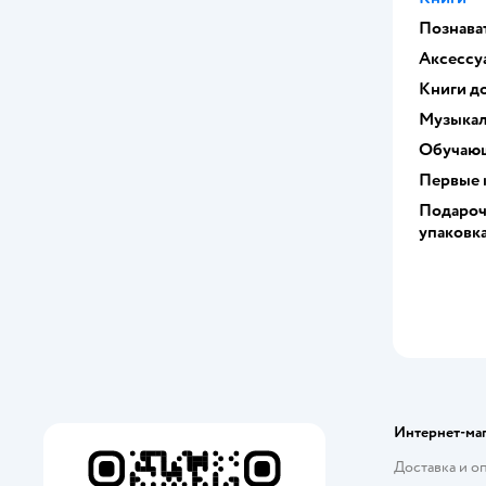
Познава
Аксессу
Книги до
Музыкал
Обучающ
Первые 
Подароч
упаковк
Интернет-ма
Доставка и о