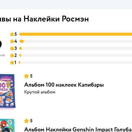
вы на Наклейки Росмэн
5
9
4
3
вов
2
1
5
Альбом 100 наклеек Капибары
Крутой альбом
5
Альбом Наклейки Genshin Impact Голуба