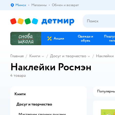
Минск
Магазины
Обмен и возврат
Выбор адреса доставки.
Одежда и
Подгу
Акции
обувь
гиг
Главная
Книги
Досуг и творчество
Наклейки
Наклейки Росмэн
4
товара
Популярн
Книги
Досуг и творчество
Мастерим своими руками