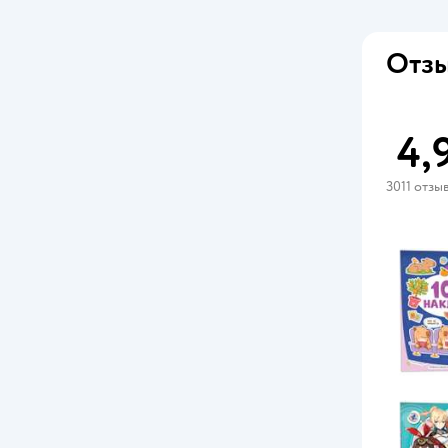
УМка
Феникс-Презент
Отзы
4,
3011 отзы