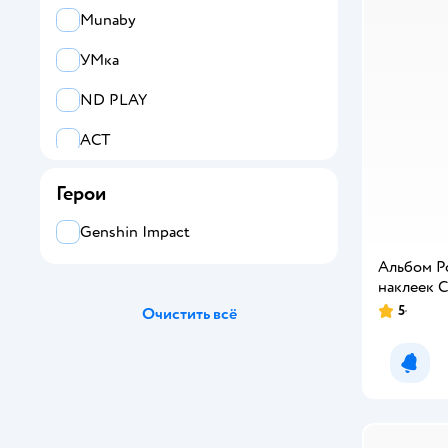
Munaby
УМка
ND PLAY
АСТ
Феникс-Презент
Герои
Erhaft
Genshin Impact
Все
Альбом Р
наклеек 
Росмэн
5
Очистить всё
Attivio
Уведо
Disney
Erhaft