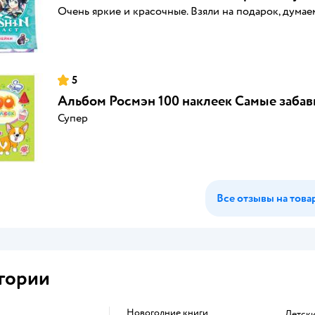
Очень яркие и красочные. Взяли на подарок, думае
5
Альбом Росмэн 100 наклеек Самые заба
Супер
Все отзывы на това
гории
новогодние книги
детск