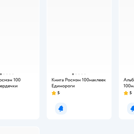
осмэн 100
Книга Росмэн 100наклеек
Альб
Сердечки
Единороги
100н
5
5
мить о появлении
Уведомить о появлении