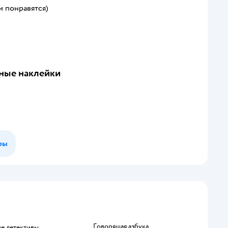
м понравятся)
вные наклейки
ры
говорящая азбука
ие детективы