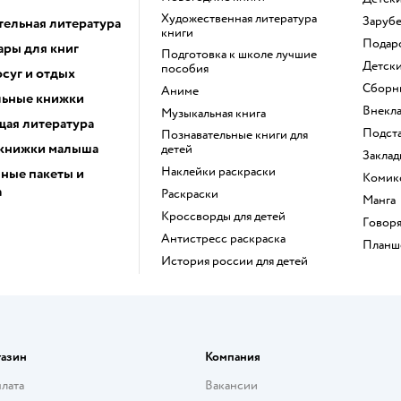
художественная литература
заруб
тельная литература
книги
пода
ары для книг
подготовка к школе лучшие
детск
пособия
суг и отдых
сборн
Аниме
ьные книжки
внекл
музыкальная книга
ая литература
подст
познавательные книги для
книжки малыша
детей
закла
наклейки раскраски
ные пакеты и
коми
а
раскраски
манга
кроссворды для детей
говор
антистресс раскраска
План
история россии для детей
газин
Компания
плата
Вакансии