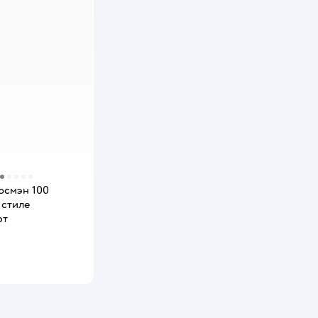
осмэн 100
 стиле
фт
мить о появлении