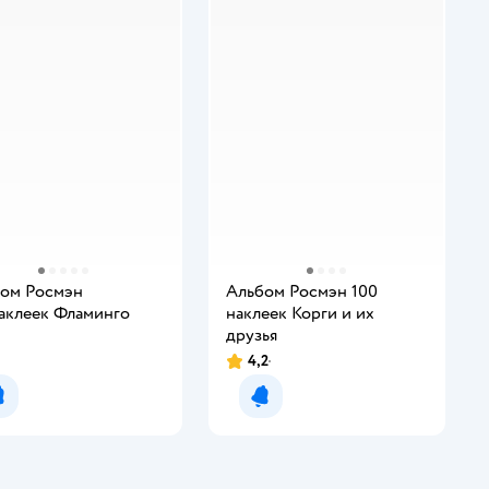
ом Росмэн
Альбом Росмэн 100
аклеек Фламинго
наклеек Корги и их
друзья
4,2
Уведомить о появлении
Уведомить о появлении