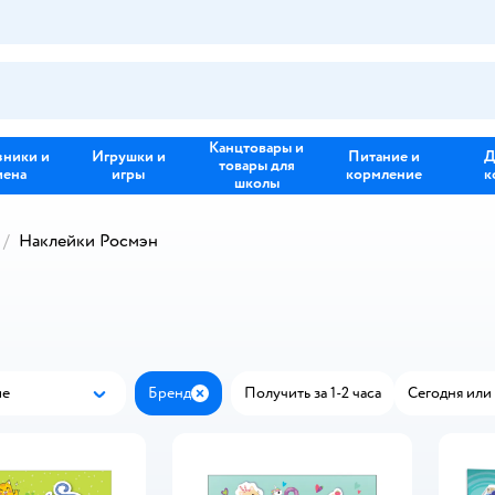
Канцтовары и
зники и
Игрушки и
Питание и
Д
товары для
иена
игры
кормление
к
школы
Наклейки Росмэн
ые
Бренд
Получить за 1-2 часа
Сегодня или 
Популярные
Закрыть