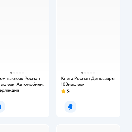
ом наклеек Росмэн
Книга Росмэн Динозавры
наклеек. Автомобили.
100наклеек
ерляндия
5
Уведомить о появлении
Уведомить о появлении