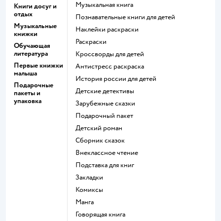
музыкальная книга
Книги досуг и
отдых
познавательные книги для детей
Музыкальные
наклейки раскраски
книжки
раскраски
Обучающая
литература
кроссворды для детей
Первые книжки
антистресс раскраска
малыша
история россии для детей
Подарочные
детские детективы
пакеты и
упаковка
зарубежные сказки
подарочный пакет
детский роман
сборник сказок
внеклассное чтение
подставка для книг
закладки
комиксы
манга
говорящая книга