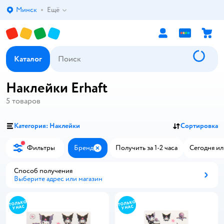
Минск
Ещё
Выбор адреса доставки.
Каталог
Наклейки Erhaft
5
товаров
Категория: Наклейки
Сортировка
Фильтры
Бренд
Получить за 1-2 часа
Сегодня ил
Закрыть
Способ получения
Выберите адрес или магазин
Способ получения