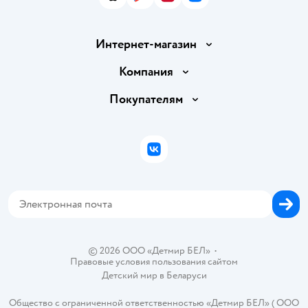
App Store
Google Play
AppGallery
RuStore
Интернет-магазин
Доставка и оплата
Компания
Обмен и возврат товара
Вакансии
Покупателям
Правила продажи
Подарочные карты
Политика конфиденциальности
Бонусные карты
Политика использования файлов cookie
ВКонтакте
Блог
Обратная связь
Магазины сети
Карта сайта
© 2026 ООО «Детмир БЕЛ»
•
Правовые условия пользования сайтом
Детский мир в
Беларуси
Общество с ограниченной ответственностью «Детмир БЕЛ» ( ООО