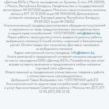
«Детмир БЕЛ» ). Место нахождения: ул. Кульман, 3, пом. 319, 220100,
г. Минск, Республика Беларусь. Свидетельство о государственной
регистрации № 0072500 выдано Минским горисполкомом, внесена
запись в ЕГР 01.10.2018 за рег.№ 193143448. Дата внесения
интернет-магазина в Торговый реестр Республики Беларусь:
09.09.2021 за рег.№ 518552.
Уполномоченный продавца рассматривать обращения покупателей
о нарушении их прав, предусмотренных законодательством
о защите прав потребителей: +375173970001,
info@detmir.by
.
Режим работы: заказ круглосуточно, выдача по режиму работы
выбранного магазина. Способ оплаты: наличный и безналичный
расчёт. Оплата товара при получении. Доставка: самовывоз
из выбранного магазина.
Адрес электронной почты продавца:
info@detmir.by
Книга замечаний и предложений интернет-магазина находится
по месту нахождения ООО «Детмир БЕЛ». Потребитель при этом
вправе оставить замечания и предложения в любом магазине
торговой сети «Детмир».
Ответственный за продвижение отечественных товаров и работе
с отечественными производителями
Добрицкий Павел Валерьевич тел. +375173970001 доб.213
Уполномоченный по защите прав потребителей: отдел торговли
и услуг Администрация Советского района г. Минска, тел. (017) 377-
13-93, (017) 318-13-33.