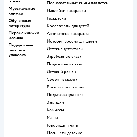
отдых
познавательные книги для детей
Музыкальные
наклейки раскраски
книжки
раскраски
Обучающая
литература
кроссворды для детей
Первые книжки
антистресс раскраска
малыша
история россии для детей
Подарочные
детские детективы
пакеты и
упаковка
зарубежные сказки
подарочный пакет
детский роман
сборник сказок
внеклассное чтение
подставка для книг
закладки
комиксы
манга
говорящая книга
Планшеты детские