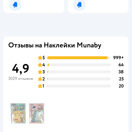
Уведомить о появлении
Уведомить о появлении
Отзывы на Наклейки Munaby
5
999+
4,9
4
64
3
38
3029 отзывов
2
25
1
20