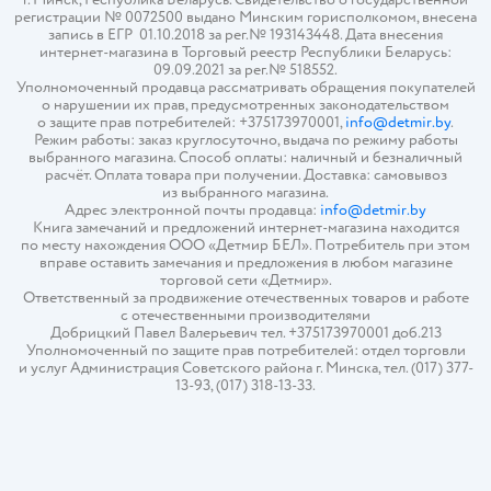
регистрации № 0072500 выдано Минским горисполкомом, внесена
запись в ЕГР 01.10.2018 за рег.№ 193143448. Дата внесения
интернет-магазина в Торговый реестр Республики Беларусь:
09.09.2021 за рег.№ 518552.
Уполномоченный продавца рассматривать обращения покупателей
о нарушении их прав, предусмотренных законодательством
о защите прав потребителей: +375173970001,
info@detmir.by
.
Режим работы: заказ круглосуточно, выдача по режиму работы
выбранного магазина. Способ оплаты: наличный и безналичный
расчёт. Оплата товара при получении. Доставка: самовывоз
из выбранного магазина.
Адрес электронной почты продавца:
info@detmir.by
Книга замечаний и предложений интернет-магазина находится
по месту нахождения ООО «Детмир БЕЛ». Потребитель при этом
вправе оставить замечания и предложения в любом магазине
торговой сети «Детмир».
Ответственный за продвижение отечественных товаров и работе
с отечественными производителями
Добрицкий Павел Валерьевич тел. +375173970001 доб.213
Уполномоченный по защите прав потребителей: отдел торговли
и услуг Администрация Советского района г. Минска, тел. (017) 377-
13-93, (017) 318-13-33.