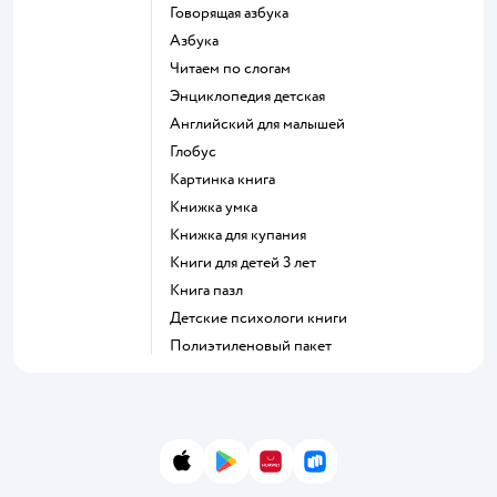
говорящая азбука
азбука
читаем по слогам
энциклопедия детская
английский для малышей
глобус
картинка книга
книжка умка
книжка для купания
книги для детей 3 лет
книга пазл
детские психологи книги
полиэтиленовый пакет
App Store
Google Play
AppGallery
RuStore