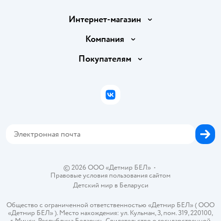
Интернет-магазин
Доставка и оплата
Компания
Обмен и возврат товара
Вакансии
Покупателям
Правила продажи
Подарочные карты
Политика конфиденциальности
Бонусные карты
Политика использования файлов cookie
ВКонтакте
Блог
Обратная связь
Магазины сети
Карта сайта
© 2026 ООО «Детмир БЕЛ»
•
Правовые условия пользования сайтом
Детский мир в
Беларуси
Общество с ограниченной ответственностью «Детмир БЕЛ» ( ООО
«Детмир БЕЛ» ). Место нахождения: ул. Кульман, 3, пом. 319, 220100,
г. Минск, Республика Беларусь. Свидетельство о государственной