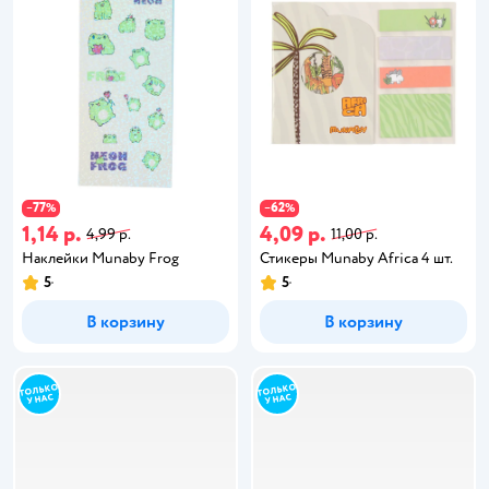
77
62
−
%
−
%
1,14 р.
4,09 р.
4,99 р.
11,00 р.
Наклейки Munaby Frog
Стикеры Munaby Africa 4 шт.
5
5
В корзину
В корзину