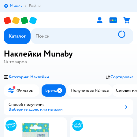
Минск
Ещё
Выбор адреса доставки.
Каталог
Наклейки Munaby
14
товаров
Категория: Наклейки
Сортировка
Фильтры
Бренд
Получить за 1-2 часа
Сегодня ил
Закрыть
Способ получения
Выберите адрес или магазин
Способ получения