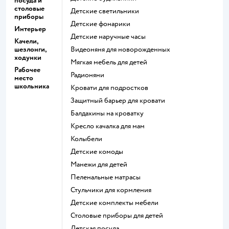
посуда и
столовые
Детские светильники
приборы
Детские фонарики
Интерьер
Детские наручные часы
Качели,
шезлонги,
Видеоняня для новорожденных
ходунки
Мягкая мебель для детей
Рабочее
Радионяни
место
школьника
Кровати для подростков
Защитный барьер для кровати
Балдахины на кроватку
Кресло качалка для мам
Колыбели
Детские комоды
Манежи для детей
Пеленальные матрасы
Стульчики для кормления
Детские комплекты мебели
Столовые приборы для детей
Детская посуда