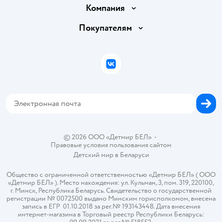
Доставка и оплата
Компания
Обмен и возврат товара
Вакансии
Покупателям
Правила продажи
Подарочные карты
Политика конфиденциальности
Бонусные карты
Политика использования файлов cookie
ВКонтакте
Блог
Обратная связь
Магазины сети
Карта сайта
© 2026 ООО «Детмир БЕЛ»
•
Правовые условия пользования сайтом
Детский мир в
Беларуси
Общество с ограниченной ответственностью «Детмир БЕЛ» ( ООО
«Детмир БЕЛ» ). Место нахождения: ул. Кульман, 3, пом. 319, 220100,
г. Минск, Республика Беларусь. Свидетельство о государственной
регистрации № 0072500 выдано Минским горисполкомом, внесена
запись в ЕГР 01.10.2018 за рег.№ 193143448. Дата внесения
интернет-магазина в Торговый реестр Республики Беларусь: