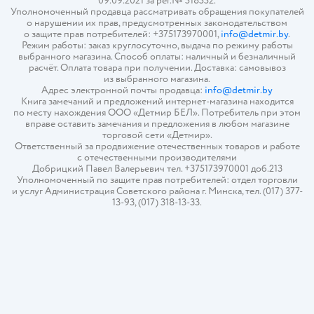
09.09.2021 за рег.№ 518552.
Уполномоченный продавца рассматривать обращения покупателей
о нарушении их прав, предусмотренных законодательством
о защите прав потребителей: +375173970001,
info@detmir.by
.
Режим работы: заказ круглосуточно, выдача по режиму работы
выбранного магазина. Способ оплаты: наличный и безналичный
расчёт. Оплата товара при получении. Доставка: самовывоз
из выбранного магазина.
Адрес электронной почты продавца:
info@detmir.by
Книга замечаний и предложений интернет-магазина находится
по месту нахождения ООО «Детмир БЕЛ». Потребитель при этом
вправе оставить замечания и предложения в любом магазине
торговой сети «Детмир».
Ответственный за продвижение отечественных товаров и работе
с отечественными производителями
Добрицкий Павел Валерьевич тел. +375173970001 доб.213
Уполномоченный по защите прав потребителей: отдел торговли
и услуг Администрация Советского района г. Минска, тел. (017) 377-
13-93, (017) 318-13-33.