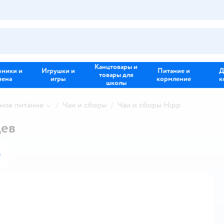
Канцтовары и
зники и
Игрушки и
Питание и
Д
товары для
иена
игры
кормление
к
школы
ное питание
Чаи и сборы
Чаи и сборы Hipp
цев
е