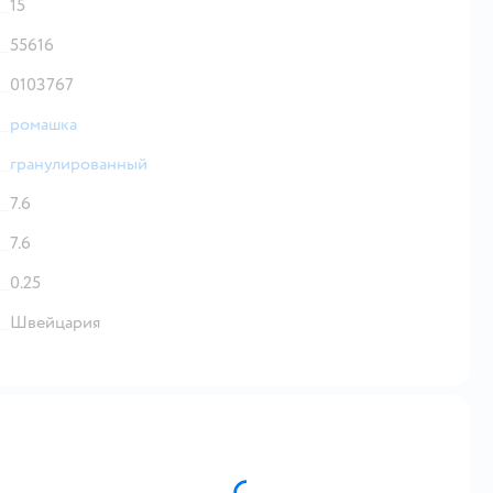
15
55616
0103767
ромашка
гранулированный
7.6
7.6
0.25
Швейцария