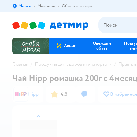
Минск
Магазины
Обмен и возврат
Выбор адреса доставки.
Одежда и
Подгу
Акции
обувь
гиг
Главная
Продукты для здоровья и спорта
Правиль
Чай Hipp ромашка 200г с 4меся
Hipp
4,8
·
В избранно
назад