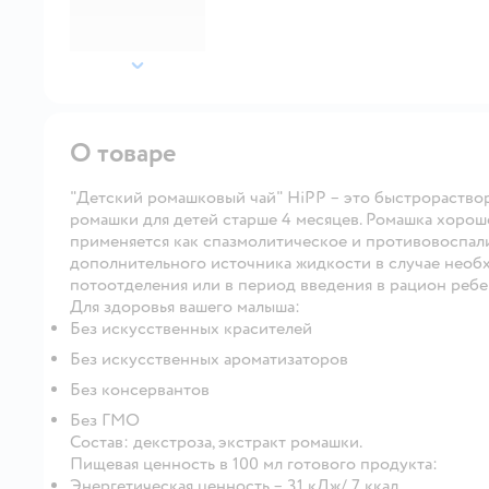
далее
О товаре
"Детский ромашковый чай" HiPP – это быстрораствор
ромашки для детей старше 4 месяцев. Ромашка хоро
применяется как спазмолитическое и противовоспали
дополнительного источника жидкости в случае необ
потоотделения или в период введения в рацион ребе
Для здоровья вашего малыша:
Без искусственных красителей
Без искусственных ароматизаторов
Без консервантов
Без ГМО
Состав:
декстроза, экстракт ромашки.
Пищевая ценность в 100 мл готового продукта:
Энергетическая ценность – 31 кДж/ 7 ккал