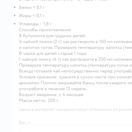
Белки < 0,1 г
Жиры < 0,1 г
Углеводы – 1,8 г
Способы приготовления:
В бутылочке для грудных детей:
½ чайной ложки (2 г) чая растворите в 100 мл кипяче
и напиток готов. Проверьте температуру напитка (тем
В чашке для детей старше 1 года:
1 чайную ложку (4 г) чая растворите в 200 мл кипяч
Проверьте температуру напитка (температура питья о
Всегда готовьте чай непосредственно перед употребл
Условия хранения:
храните в сухом месте при комнат
ароматом. Плотно закрывайте банку после каждого 
употребите в течение 12 недель.
Возраст введения:
с 4 месяцев
Масса нетто:
200 г
Цены в интернет-магазине могут отличаться от розни
Вес, г: