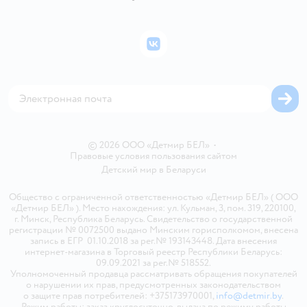
Правила продажи
Подарочные карты
Политика конфиденциальности
Бонусные карты
Политика использования файлов cookie
ВКонтакте
Блог
Обратная связь
Магазины сети
Карта сайта
© 2026 ООО «Детмир БЕЛ»
•
Правовые условия пользования сайтом
Детский мир в
Беларуси
Общество с ограниченной ответственностью «Детмир БЕЛ» ( ООО
«Детмир БЕЛ» ). Место нахождения: ул. Кульман, 3, пом. 319, 220100,
г. Минск, Республика Беларусь. Свидетельство о государственной
регистрации № 0072500 выдано Минским горисполкомом, внесена
запись в ЕГР 01.10.2018 за рег.№ 193143448. Дата внесения
интернет-магазина в Торговый реестр Республики Беларусь:
09.09.2021 за рег.№ 518552.
Уполномоченный продавца рассматривать обращения покупателей
о нарушении их прав, предусмотренных законодательством
о защите прав потребителей: +375173970001,
info@detmir.by
.
Режим работы: заказ круглосуточно, выдача по режиму работы