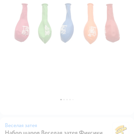
Веселая затея
Набор шаров Веселая затея Фиксики
Ве