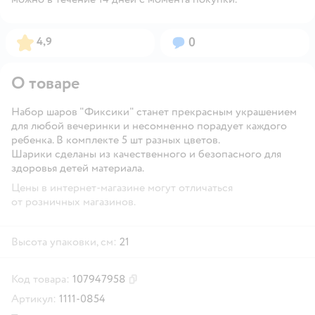
Рейтинг:
Вопросов:
4,9
0
О товаре
Набор шаров "Фиксики" станет прекрасным украшением
для любой вечеринки и несомненно порадует каждого
ребенка. В комплекте 5 шт разных цветов.
Шарики сделаны из качественного и безопасного для
здоровья детей материала.
Цены в интернет-магазине могут отличаться
от розничных магазинов.
Высота упаковки, см:
21
Код товара:
107947958
Скопировать код товара
Артикул:
1111-0854