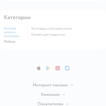
Категории
Бытовая
Хозтовары и бытовая химия
химия и
Кровать для подростка
хозтовары
Мебель
App Store
Google Play
AppGallery
RuStore
Интернет-магазин
Доставка и оплата
Компания
Обмен и возврат товара
Вакансии
Покупателям