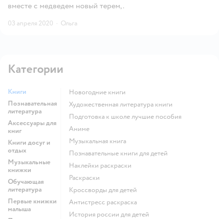
вместе с медведем новый терем,.
03 апреля 2020
·
Ольга
Категории
Книги
новогодние книги
Познавательная
художественная литература книги
литература
подготовка к школе лучшие пособия
Аксессуары для
Аниме
книг
музыкальная книга
Книги досуг и
отдых
познавательные книги для детей
Музыкальные
наклейки раскраски
книжки
раскраски
Обучающая
литература
кроссворды для детей
Первые книжки
антистресс раскраска
малыша
история россии для детей