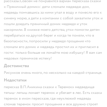
рассказы.Совсем не понравился вариан пересказа сказки
« Пряничный домик»: дети сломали медведю дом,
медведь помчавшись за ними упал в воду и понесло его к
синему морю, а дети а компании с собой захватили уток и
пошли доедать пряничный домик медведя и уток
накормили. В книжке моего детства, утки помогли детям
перебраться на другой берег и когда те поняли, что в
безопасности, попросили у медведя прощения что
сломали его домик и медведь простил их и пригласил в
гости: только больше не ломайте мою избушку! Я вам сам
медовых пряничков испеку!
Достоинства
Рисунков очень много, по несколько на каждой странице.
Недостатки
пересказ В.П.Аникина сказки « Теремок» медведище
тяпыш- ляпыш ломает теремок и убегает в лес. Есть сказка
теремок в ином пересказе, где неуклюжий медведь
сломав теремок просит прощения и все дружно строят