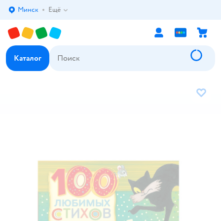
Минск
Ещё
Выбор адреса доставки.
Каталог
В избр