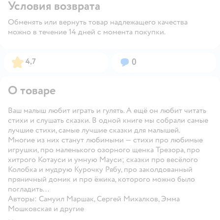
Условия возврата
Обменять или вернуть товар надлежащего качества
можно в течение 14 дней с момента покупки.
Рейтинг:
Вопросов:
4,7
0
О товаре
Ваш малыш любит играть и гулять. А ещё он любит читать
стихи и слушать сказки. В одной книге мы собрали самые
лучшие стихи, самые лучшие сказки для малышей.
Многие из них станут любимыми — стихи про любимые
игрушки, про маленького озорного щенка Трезора, про
хитрого Котауси и умную Мауси; сказки про весёлого
Колобка и мудрую Курочку Рябу, про заколдованный
пряничный домик и про ёжика, которого можно было
погладить...
Авторы: Самуил Маршак, Сергей Михалков, Эмма
Мошковская и другие