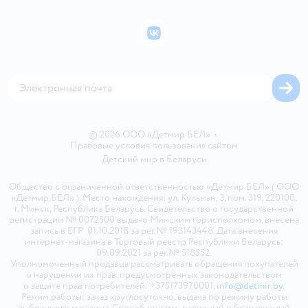
Подарочные карты
Политика конфиденциальности
Бонусные карты
Политика использования файлов cookie
ВКонтакте
Блог
Обратная связь
Магазины сети
Карта сайта
© 2026 ООО «Детмир БЕЛ»
•
Правовые условия пользования сайтом
Детский мир в
Беларуси
Общество с ограниченной ответственностью «Детмир БЕЛ» ( ООО
«Детмир БЕЛ» ). Место нахождения: ул. Кульман, 3, пом. 319, 220100,
г. Минск, Республика Беларусь. Свидетельство о государственной
регистрации № 0072500 выдано Минским горисполкомом, внесена
запись в ЕГР 01.10.2018 за рег.№ 193143448. Дата внесения
интернет-магазина в Торговый реестр Республики Беларусь:
09.09.2021 за рег.№ 518552.
Уполномоченный продавца рассматривать обращения покупателей
о нарушении их прав, предусмотренных законодательством
о защите прав потребителей: +375173970001,
info@detmir.by
.
Режим работы: заказ круглосуточно, выдача по режиму работы
выбранного магазина. Способ оплаты: наличный и безналичный