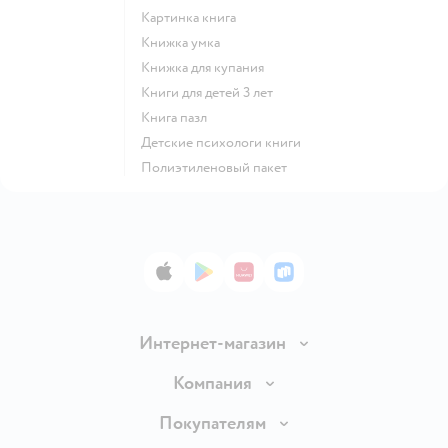
картинка книга
книжка умка
книжка для купания
книги для детей 3 лет
книга пазл
детские психологи книги
полиэтиленовый пакет
App Store
Google Play
AppGallery
RuStore
Интернет-магазин
Доставка и оплата
Компания
Обмен и возврат товара
Вакансии
Покупателям
Правила продажи