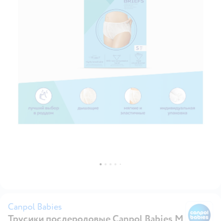
Canpol Babies
Трусики послеродовые Canpol Babies M
Ca