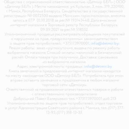
Общество с ограниченной ответственностью «Детмир БЕЛ» ( ООО
«Детмир БЕЛ» ). Место нахождения: ул. Кульман, 3, пом. 319, 220100,
г. Минск, Республика Беларусь. Свидетельство о государственной
регистрации № 0072500 выдано Минским горисполкомом, внесена
запись в ЕГР 01.10.2018 за рег.№ 193143448. Дата внесения
интернет-магазина в Торговый реестр Республики Беларусь:
09.09.2021 за рег.№ 518552.
Уполномоченный продавца рассматривать обращения покупателей
о нарушении их прав, предусмотренных законодательством
о защите прав потребителей: +375173970001,
info@detmir.by
.
Режим работы: заказ круглосуточно, выдача по режиму работы
выбранного магазина. Способ оплаты: наличный и безналичный
расчёт. Оплата товара при получении. Доставка: самовывоз
из выбранного магазина.
Адрес электронной почты продавца:
info@detmir.by
Книга замечаний и предложений интернет-магазина находится
по месту нахождения ООО «Детмир БЕЛ». Потребитель при этом
вправе оставить замечания и предложения в любом магазине
торговой сети «Детмир».
Ответственный за продвижение отечественных товаров и работе
с отечественными производителями
Добрицкий Павел Валерьевич тел. +375173970001 доб.213
Уполномоченный по защите прав потребителей: отдел торговли
и услуг Администрация Советского района г. Минска, тел. (017) 377-
13-93, (017) 318-13-33.