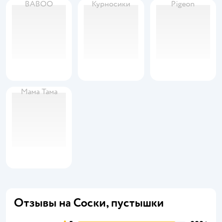
BABOO
Курносики
Pigeon
Мама Тама
Отзывы на Соски, пустышки