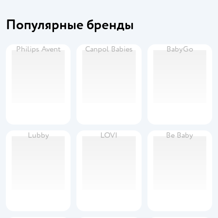
Популярные бренды
Philips Avent
Canpol Babies
BabyGo
Lubby
LOVI
Be Baby