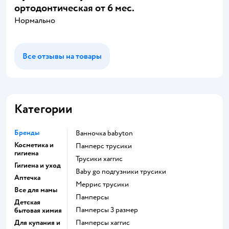
ортодонтическая от 6 мес.
Нормально
Все отзывы на товары
Категории
Бренды
ванночка babyton
Косметика и
памперс трусики
гигиена
трусики хаггис
Гигиена и уход
baby go подгузники трусики
Аптечка
меррис трусики
Все для мамы
памперсы
Детская
памперсы 3 размер
бытовая химия
Для купания и
памперсы хаггис