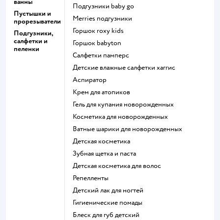
ванны
подгузники baby go
Пустышки и
merries подгузники
прорезыватели
горшок roxy kids
Подгузники,
салфетки и
горшок babyton
пеленки
салфетки памперс
детские влажные салфетки хаггис
аспиратор
крем для атопиков
гель для купания новорожденных
косметика для новорожденных
ватные шарики для новорожденных
детская косметика
зубная щетка и паста
детская косметика для волос
репелленты
детский лак для ногтей
гигиенические помады
блеск для губ детский