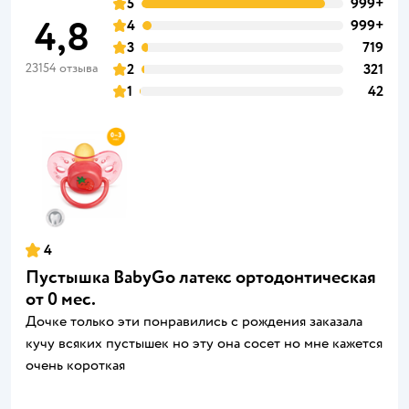
5
999+
4,8
4
999+
3
719
23154 отзыва
2
321
1
42
4
Пустышка BabyGo латекс ортодонтическая
от 0 мес.
Дочке только эти понравились с рождения заказала
кучу всяких пустышек но эту она сосет но мне кажется
очень короткая