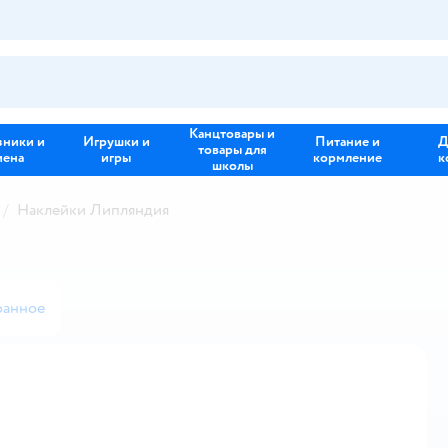
Канцтовары и
зники и
Игрушки и
Питание и
Д
товары для
иена
игры
кормление
к
школы
Наклейки Липляндия
ранное