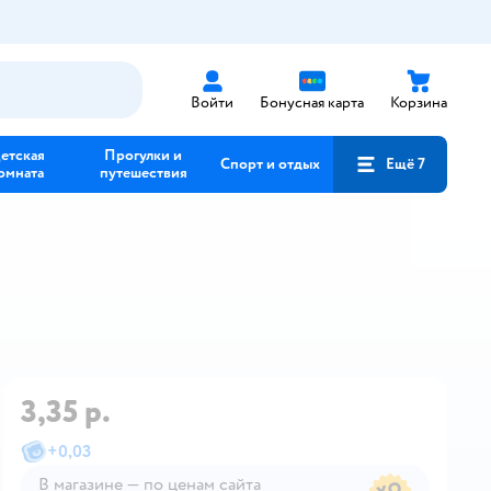
Войти
Бонусная карта
Корзина
етская
Прогулки и
Спорт и отдых
Ещё 7
омната
путешествия
3,35 р.
+
0,03
В магазине — по ценам сайта