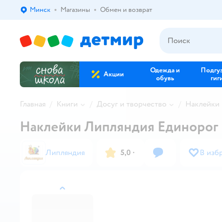
Минск
Магазины
Обмен и возврат
Выбор адреса доставки.
Одежда и
Подгу
Акции
обувь
гиг
Главная
Книги
Досуг и творчество
Наклейки
Наклейки Липляндия Единорог
Липляндия
5,0
·
В изб
назад