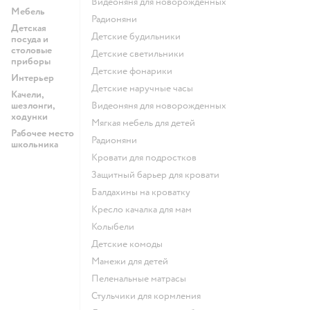
Видеоняня для новорожденных
Мебель
Радионяни
Детская
Детские будильники
посуда и
столовые
Детские светильники
приборы
Детские фонарики
Интерьер
Детские наручные часы
Качели,
шезлонги,
Видеоняня для новорожденных
ходунки
Мягкая мебель для детей
Рабочее место
Радионяни
школьника
Кровати для подростков
Защитный барьер для кровати
Балдахины на кроватку
Кресло качалка для мам
Колыбели
Детские комоды
Манежи для детей
Пеленальные матрасы
Стульчики для кормления