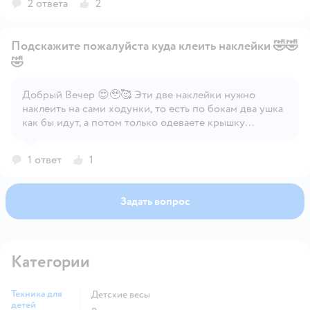
2 ответа
2
можно крепить повыше и пониже (на руле есть пазы)
в зависимости от роста ребенка 👌👍
Подскажите пожалуйста куда клеить наклейки 🤣🤣
🤣
Добрый Вечер 😍🥹🥰 Эти две наклейки нужно
Открыть вопрос
наклеить на сами ходунки, то есть по бокам два ушка
как бы идут, а потом только одеваете крышку
столика. Надеюсь поймете без фотографий 🙌🏻🙏🏻
1 ответ
1
Задать вопрос
Категории
Техника для
Детские весы
детей