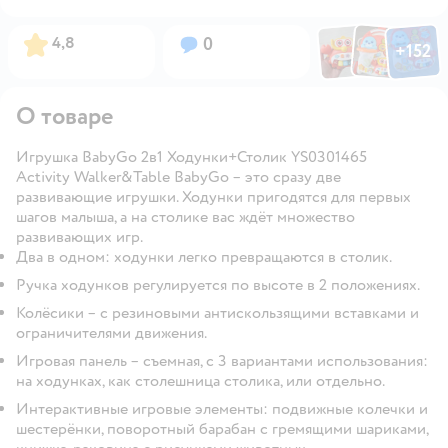
Фото по
Фото пользовател
Фото пользо
Рейтинг:
Вопросов:
4,8
0
+
152
Открыть га
О товаре
Игрушка BabyGo 2в1 Ходунки+Столик YS0301465
Activity Walker&Table BabyGo – это сразу две
развивающие игрушки. Ходунки пригодятся для первых
шагов малыша, а на столике вас ждёт множество
развивающих игр.
Два в одном: ходунки легко превращаются в столик.
Ручка ходунков регулируется по высоте в 2 положениях.
Колёсики – с резиновыми антискользящими вставками и
ограничителями движения.
Игровая панель – съемная, с 3 вариантами использования:
на ходунках, как столешница столика, или отдельно.
Интерактивные игровые элементы: подвижные колечки и
шестерёнки, поворотный барабан с гремящими шариками,