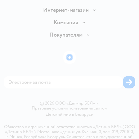
Интернет-магазин
Доставка и оплата
Компания
Обмен и возврат товара
Вакансии
Покупателям
Правила продажи
Подарочные карты
Политика конфиденциальности
Бонусные карты
Политика использования файлов cookie
ВКонтакте
Блог
Обратная связь
Магазины сети
Карта сайта
© 2026 ООО «Детмир БЕЛ»
•
Правовые условия пользования сайтом
Детский мир в
Беларуси
Общество с ограниченной ответственностью «Детмир БЕЛ» ( ООО
«Детмир БЕЛ» ). Место нахождения: ул. Кульман, 3, пом. 319, 220100,
г. Минск, Республика Беларусь. Свидетельство о государственной