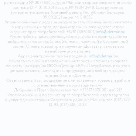
регистрации № 0072500 выдано Минским горисполкомом, внесена
запись в ЕГР 01.10.2018 за рег.№ 193143448. Дата внесения
интернет-магазина в Торговый реестр Республики Беларусь:
09.09.2021 за рег.№ 518552.
Уполномоченный продавца рассматривать обращения покупателей
о нарушении их прав, предусмотренных законодательством
о защите прав потребителей: +375173970001,
info@detmir.by
.
Режим работы: заказ круглосуточно, выдача по режиму работы
выбранного магазина. Способ оплаты: наличный и безналичный
расчёт. Оплата товара при получении. Доставка: самовывоз
из выбранного магазина.
Адрес электронной почты продавца:
info@detmir.by
Книга замечаний и предложений интернет-магазина находится
по месту нахождения ООО «Детмир БЕЛ». Потребитель при этом
вправе оставить замечания и предложения в любом магазине
торговой сети «Детмир».
Ответственный за продвижение отечественных товаров и работе
с отечественными производителями
Добрицкий Павел Валерьевич тел. +375173970001 доб.213
Уполномоченный по защите прав потребителей: отдел торговли
и услуг Администрация Советского района г. Минска, тел. (017) 377-
13-93, (017) 318-13-33.