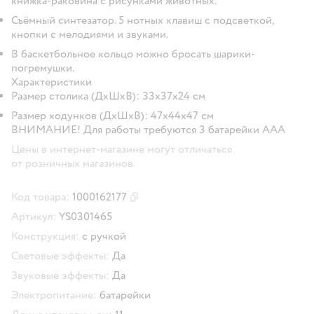
книжка-раковина с рисунками животных.
Съёмный синтезатор. 5 нотных клавиш с подсветкой,
кнопки с мелодиями и звуками.
В баскетбольное кольцо можно бросать шарики-
погремушки.
Характеристики
Размер столика (ДхШхВ): 33х37х24 см
Размер ходунков (ДхШхВ): 47х44х47 см
ВНИМАНИЕ! Для работы требуются 3 батарейки ААА
Цены в интернет-магазине могут отличаться
от розничных магазинов.
Код товара:
1000162177
Скопировать код товара
Артикул:
YS0301465
Конструкция:
с ручкой
Световые эффекты:
Да
Звуковые эффекты:
Да
Электропитание:
батарейки