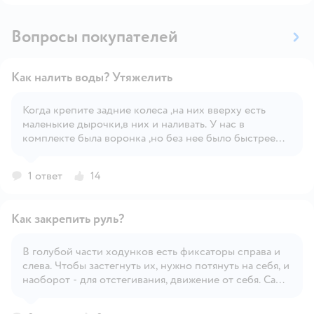
Вопросы покупателей
Как налить воды? Утяжелить
Когда крепите задние колеса ,на них вверху есть
маленькие дырочки,в них и наливать. У нас в
Открыть вопрос
комплекте была воронка ,но без нее было быстрее
наливать ,просто под струёй. И резиновые заглушки
так же в наборе ,чтобы вода оттуда не вытекала.
1 ответ
14
Как закрепить руль?
В голубой части ходунков есть фиксаторы справа и
слева. Чтобы застегнуть их, нужно потянуть на себя, и
Открыть вопрос
наоборот - для отстегивания, движение от себя. Сами
долго думали как закрепить этот руль (искали в
коробке доп.детали для фиксации😅). Кстати, руль