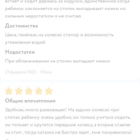
встаёт и ходит держась за ходунки, единственное когда
ребенок наклоняется на столик выпадывают ножки но
сильным недостатком я не считаю
Достоинства
Цена, тяжёлые, на колесах стопор и возможность
утяжеления водой
Недостатки
При облакачивании на столик выпадают ножки
23 февраля 2022
·
Юлия
Рейтинг:
5
Общие впечатления
Удобная, много развивашек! На задних колесах при
стопах ребенку очень удобно, он только учиться ходить,
он толкает и крутятся передние колеса, а вторые ставлю
на стоп , тогда каталка не быстро едет , мне понравилось!