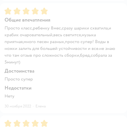
Рейтинг:
5
Общие впечатления
Просто класс,ребенку 8мес,сразу шарики схватила,и
крабик очаровательный,весь светится,музыка
приятная,много песен разных,просто супер! Воды в
ножки залить для большей устойчивости и все.не знаю
что там отзыв про сложность сборки,бред,собрала за
5минут)
Достоинства
Просто супер
Недостатки
Нету
30 ноября 2022
·
Елена
Рейтинг:
5