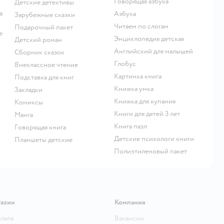
говорящая азбука
детские детективы
азбука
зарубежные сказки
читаем по слогам
подарочный пакет
энциклопедия детская
детский роман
английский для малышей
сборник сказок
глобус
внеклассное чтение
картинка книга
подставка для книг
книжка умка
закладки
книжка для купания
комиксы
книги для детей 3 лет
манга
книга пазл
говорящая книга
детские психологи книги
Планшеты детские
полиэтиленовый пакет
газин
Компания
плата
Вакансии