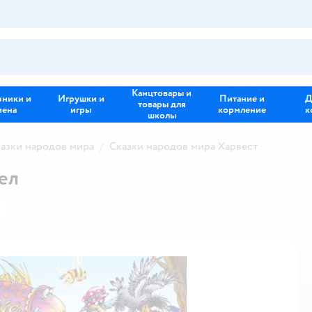
Канцтовары и
зники и
Игрушки и
Питание и
Д
товары для
иена
игры
кормление
к
школы
азки народов мира
Сказки народов мира Харвест
ел