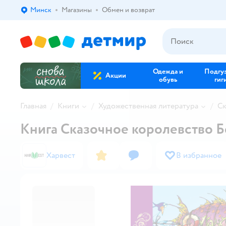
Минск
Магазины
Обмен и возврат
Выбор адреса доставки.
Одежда и
Подгу
Акции
обувь
гиг
Главная
Книги
Художественная литература
Ск
Книга Сказочное королевство Б
Харвест
В избранное