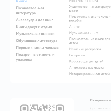
Книги
новогодние книги
художественная литература
Познавательная
книги
литература
подготовка к школе лучшие
Аксессуары для книг
пособия
Книги досуг и отдых
Аниме
музыкальная книга
Музыкальные книжки
познавательные книги для
Обучающая литература
детей
Первые книжки малыша
наклейки раскраски
Подарочные пакеты и
раскраски
упаковка
кроссворды для детей
антистресс раскраска
история россии для детей
Интернет-ма
Доставка и о