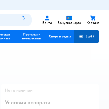
Войти
Бонусная карта
Корзина
етская
Прогулки и
Спорт и отдых
Ещё 7
омната
путешествия
Нет в наличии
Условия возврата