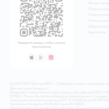
Обмен и возв
Правила про
Политика ко
Политика исп
Обратная свя
Карта сайта
Наведите камеру, чтобы скачать
приложение
App Store
Google Play
AppGallery
© 2026 ООО «Детмир БЕЛ»
•
Правовые условия пользования с
Детский мир в
Беларуси
Общество с ограниченной ответственностью «Детмир БЕЛ» ( ООО «
220100, г. Минск, Республика Беларусь. Свидетельство о госуд
горисполкомом, внесена запись в ЕГР 01.10.2018 за рег.№ 193143
Республики Беларусь: 09.09.2021 за рег.№ 518552.
Уполномоченный продавца рассматривать обращения покупателе