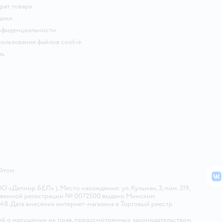
рат товара
дажи
нфиденциальности
ользования файлов cookie
зь
айтом
В
Детмир БЕЛ» ). Место нахождения: ул. Кульман, 3, пом. 319,
арственной регистрации № 0072500 выдано Минским
448. Дата внесения интернет-магазина в Торговый реестр
й о нарушении их прав, предусмотренных законодательством