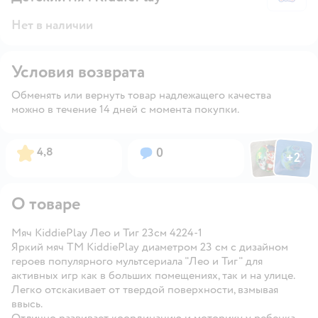
Нет в наличии
Условия возврата
Обменять или вернуть товар надлежащего качества
можно в течение 14 дней с момента покупки.
Фото пользов
Фото по
Рейтинг:
Вопросов:
4,8
0
+
2
Открыть
О товаре
Мяч KiddiePlay Лео и Тиг 23см 4224-1
Яркий мяч TM KiddiePlay диаметром 23 см с дизайном
героев популярного мультсериала "Лео и Тиг" для
активных игр как в больших помещениях, так и на улице.
Легко отскакивает от твердой поверхности, взмывая
ввысь.
Отлично развивает координацию и моторику у ребенка.