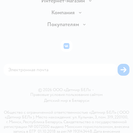
Интернет-магазин
Доставка и оплата
Компания
Обмен и возврат товара
Вакансии
Покупателям
Правила продажи
Подарочные карты
Политика конфиденциальности
Бонусные карты
Политика использования файлов cookie
ВКонтакте
Блог
Обратная связь
Магазины сети
Карта сайта
© 2026 ООО «Детмир БЕЛ»
•
Правовые условия пользования сайтом
Детский мир в
Беларуси
Общество с ограниченной ответственностью «Детмир БЕЛ» ( ООО
«Детмир БЕЛ» ). Место нахождения: ул. Кульман, 3, пом. 319, 220100,
г. Минск, Республика Беларусь. Свидетельство о государственной
регистрации № 0072500 выдано Минским горисполкомом, внесена
запись в ЕГР 01.10.2018 за рег.№ 193143448. Дата внесения