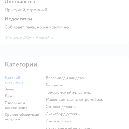
Достоинства
Прыгучий, огромный
Недостатки
Собирает пыль, но не критично
07 апреля 2024
·
Андрей Б.
Категории
Детский
Велосипеды для детей
транспорт
Беговелы
Зима
Трехколесный велосипед
Лето
Машина детская электромобиль
Плавание и
Самокат детский
развлечения
Скейтборд детский
Крупногабаритные
игрушки
Самокат kreiss
Двухколесный велосипед