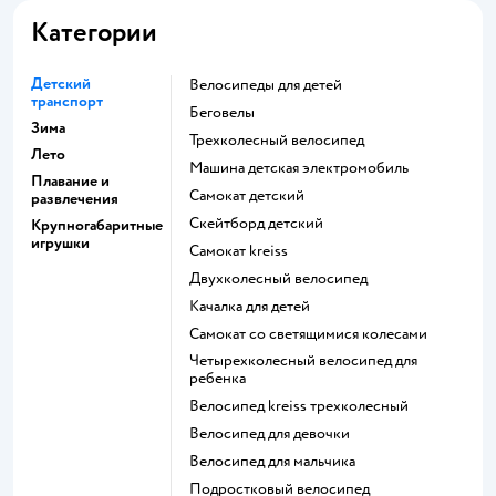
Категории
Детский
Велосипеды для детей
транспорт
Беговелы
Зима
Трехколесный велосипед
Лето
Машина детская электромобиль
Плавание и
Самокат детский
развлечения
Скейтборд детский
Крупногабаритные
игрушки
Самокат kreiss
Двухколесный велосипед
Качалка для детей
Самокат со светящимися колесами
Четырехколесный велосипед для
ребенка
Велосипед kreiss трехколесный
Велосипед для девочки
Велосипед для мальчика
Подростковый велосипед