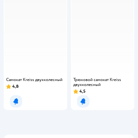
Самокат Kreiss двухколесный
Трюковой самокат Kreiss
двухколесный
4,8
4,5
Уведомить о появлении
Уведомить о появлении