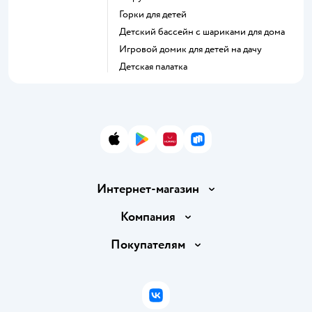
Горки для детей
Детский бассейн с шариками для дома
Игровой домик для детей на дачу
Детская палатка
App Store
Google Play
AppGallery
RuStore
Интернет-магазин
Доставка и оплата
Компания
Обмен и возврат товара
Вакансии
Покупателям
Правила продажи
Подарочные карты
Политика конфиденциальности
Бонусные карты
Политика использования файлов cookie
ВКонтакте
Блог
Обратная связь