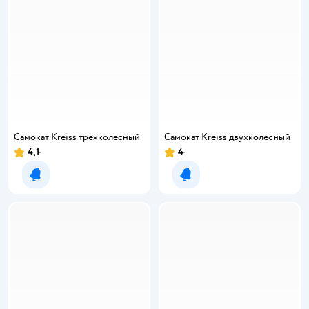
Самокат Kreiss трехколесный
Самокат Kreiss двухколесный
4,1
4
Уведомить о появлении
Уведомить о появлении