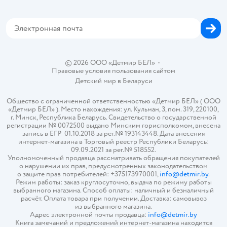
Магазины сети
Карта сайта
© 2026 ООО «Детмир БЕЛ»
•
Правовые условия пользования сайтом
Детский мир в
Беларуси
Общество с ограниченной ответственностью «Детмир БЕЛ» ( ООО
«Детмир БЕЛ» ). Место нахождения: ул. Кульман, 3, пом. 319, 220100,
г. Минск, Республика Беларусь. Свидетельство о государственной
регистрации № 0072500 выдано Минским горисполкомом, внесена
запись в ЕГР 01.10.2018 за рег.№ 193143448. Дата внесения
интернет-магазина в Торговый реестр Республики Беларусь:
09.09.2021 за рег.№ 518552.
Уполномоченный продавца рассматривать обращения покупателей
о нарушении их прав, предусмотренных законодательством
о защите прав потребителей: +375173970001,
info@detmir.by
.
Режим работы: заказ круглосуточно, выдача по режиму работы
выбранного магазина. Способ оплаты: наличный и безналичный
расчёт. Оплата товара при получении. Доставка: самовывоз
из выбранного магазина.
Адрес электронной почты продавца:
info@detmir.by
Книга замечаний и предложений интернет-магазина находится