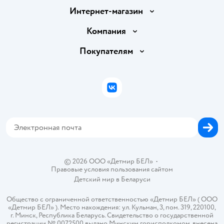
Интернет-магазин
Доставка и оплата
Компания
Обмен и возврат товара
Вакансии
Покупателям
Правила продажи
Подарочные карты
Политика конфиденциальности
Бонусные карты
Политика использования файлов cookie
ВКонтакте
Блог
Обратная связь
Магазины сети
Карта сайта
© 2026 ООО «Детмир БЕЛ»
•
Правовые условия пользования сайтом
Детский мир в
Беларуси
Общество с ограниченной ответственностью «Детмир БЕЛ» ( ООО
«Детмир БЕЛ» ). Место нахождения: ул. Кульман, 3, пом. 319, 220100,
г. Минск, Республика Беларусь. Свидетельство о государственной
регистрации № 0072500 выдано Минским горисполкомом, внесена