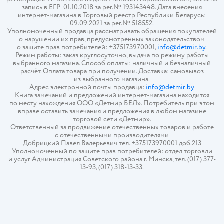
запись в ЕГР 01.10.2018 за рег.№ 193143448. Дата внесения
интернет-магазина в Торговый реестр Республики Беларусь:
09.09.2021 за рег.№ 518552.
Уполномоченный продавца рассматривать обращения покупателей
о нарушении их прав, предусмотренных законодательством
о защите прав потребителей: +375173970001,
info@detmir.by
.
Режим работы: заказ круглосуточно, выдача по режиму работы
выбранного магазина. Способ оплаты: наличный и безналичный
расчёт. Оплата товара при получении. Доставка: самовывоз
из выбранного магазина.
Адрес электронной почты продавца:
info@detmir.by
Книга замечаний и предложений интернет-магазина находится
по месту нахождения ООО «Детмир БЕЛ». Потребитель при этом
вправе оставить замечания и предложения в любом магазине
торговой сети «Детмир».
Ответственный за продвижение отечественных товаров и работе
с отечественными производителями
Добрицкий Павел Валерьевич тел. +375173970001 доб.213
Уполномоченный по защите прав потребителей: отдел торговли
и услуг Администрация Советского района г. Минска, тел. (017) 377-
13-93, (017) 318-13-33.