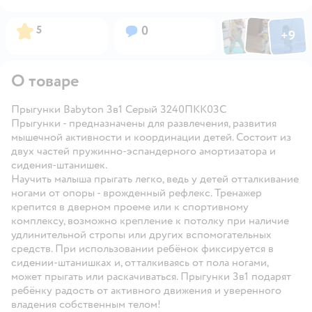
Фото по
Фото пользовател
Фото пользо
Рейтинг:
Вопросов:
5
0
+
9
Открыть га
О товаре
Прыгунки Babyton 3в1 Серый 3240ПКК03С
Прыгунки - предназначены для развлечения, развития
мышечной активности и координации детей. Состоит из
двух частей пружинно-эспандерного амортизатора и
сидения-штанишек.
Научить малыша прыгать легко, ведь у детей отталкивание
ногами от опоры - врожденный рефлекс. Тренажер
крепится в дверном проеме или к спортивному
комплексу, возможно крепление к потолку при наличие
удлинительной стропы или других вспомогательных
средств. При использовании ребёнок фиксируется в
сидении-штанишках и, отталкиваясь от пола ногами,
может прыгать или раскачиваться. Прыгунки 3в1 подарят
ребёнку радость от активного движения и уверенного
владения собственным телом!