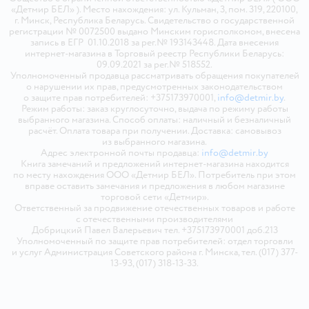
«Детмир БЕЛ» ). Место нахождения: ул. Кульман, 3, пом. 319, 220100,
г. Минск, Республика Беларусь. Свидетельство о государственной
регистрации № 0072500 выдано Минским горисполкомом, внесена
запись в ЕГР 01.10.2018 за рег.№ 193143448. Дата внесения
интернет-магазина в Торговый реестр Республики Беларусь:
09.09.2021 за рег.№ 518552.
Уполномоченный продавца рассматривать обращения покупателей
о нарушении их прав, предусмотренных законодательством
о защите прав потребителей: +375173970001,
info@detmir.by
.
Режим работы: заказ круглосуточно, выдача по режиму работы
выбранного магазина. Способ оплаты: наличный и безналичный
расчёт. Оплата товара при получении. Доставка: самовывоз
из выбранного магазина.
Адрес электронной почты продавца:
info@detmir.by
Книга замечаний и предложений интернет-магазина находится
по месту нахождения ООО «Детмир БЕЛ». Потребитель при этом
вправе оставить замечания и предложения в любом магазине
торговой сети «Детмир».
Ответственный за продвижение отечественных товаров и работе
с отечественными производителями
Добрицкий Павел Валерьевич тел. +375173970001 доб.213
Уполномоченный по защите прав потребителей: отдел торговли
и услуг Администрация Советского района г. Минска, тел. (017) 377-
13-93, (017) 318-13-33.