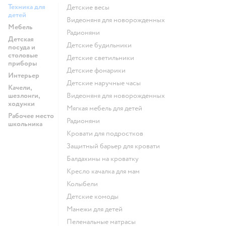
Техника для
Детские весы
детей
Видеоняня для новорожденных
Мебель
Радионяни
Детская
Детские будильники
посуда и
столовые
Детские светильники
приборы
Детские фонарики
Интерьер
Детские наручные часы
Качели,
шезлонги,
Видеоняня для новорожденных
ходунки
Мягкая мебель для детей
Рабочее место
Радионяни
школьника
Кровати для подростков
Защитный барьер для кровати
Балдахины на кроватку
Кресло качалка для мам
Колыбели
Детские комоды
Манежи для детей
Пеленальные матрасы