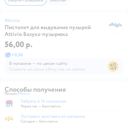
Attivio
Пистолет для выдувания пузырей
At
Attivio Базука-пузырюка
56,00 р.
+
0,56
В магазине — по ценам сайта
Скажите на кассе «Хочу как на сайте»
В магазине — по ценам сайта
Способы получения
Регион:
Минск
Выбор адреса доставки.
Забрать в 14 магазинах
Забрать в магазине
Через час — бесплатно
Экспресс-доставка из магазина
Экспресс-доставка из магазина
Сегодня
—
бесплатно