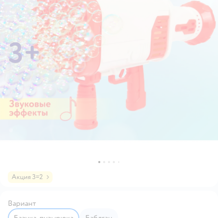
Акция 3=2
Вариант
Базука-пузырюка
Баблган