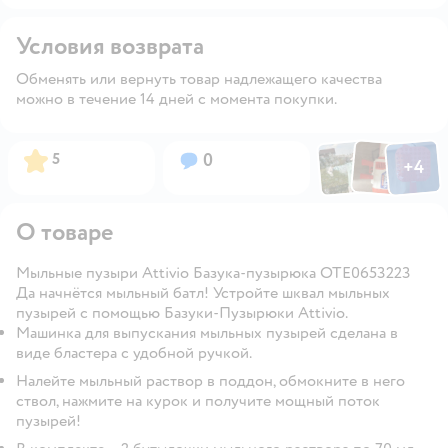
Условия возврата
Обменять или вернуть товар надлежащего качества
можно в течение 14 дней с момента покупки.
Фото по
Фото пользовател
Фото пользо
Рейтинг:
Вопросов:
5
0
+
4
Открыть га
О товаре
Мыльные пузыри Attivio Базука-пузырюка OTE0653223
Да начнётся мыльный батл! Устройте шквал мыльных
пузырей с помощью Базуки-Пузырюки Attivio.
Машинка для выпускания мыльных пузырей сделана в
виде бластера с удобной ручкой.
Налейте мыльный раствор в поддон, обмокните в него
ствол, нажмите на курок и получите мощный поток
пузырей!