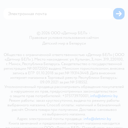
Магазины сети
Карта сайта
© 2026 ООО «Детмир БЕЛ»
•
Правовые условия пользования сайтом
Детский мир в
Беларуси
Общество с ограниченной ответственностью «Детмир БЕЛ» ( ООО
«Детмир БЕЛ» ). Место нахождения: ул. Кульман, 3, пом. 319, 220100,
г. Минск, Республика Беларусь. Свидетельство о государственной
регистрации № 0072500 выдано Минским горисполкомом, внесена
запись в ЕГР 01.10.2018 за рег.№ 193143448. Дата внесения
интернет-магазина в Торговый реестр Республики Беларусь:
09.09.2021 за рег.№ 518552.
Уполномоченный продавца рассматривать обращения покупателей
о нарушении их прав, предусмотренных законодательством
о защите прав потребителей: +375173970001,
info@detmir.by
.
Режим работы: заказ круглосуточно, выдача по режиму работы
выбранного магазина. Способ оплаты: наличный и безналичный
расчёт. Оплата товара при получении. Доставка: самовывоз
из выбранного магазина.
Адрес электронной почты продавца:
info@detmir.by
Книга замечаний и предложений интернет-магазина находится
по месту нахождения ООО «Детмир БЕЛ». Потребитель при этом