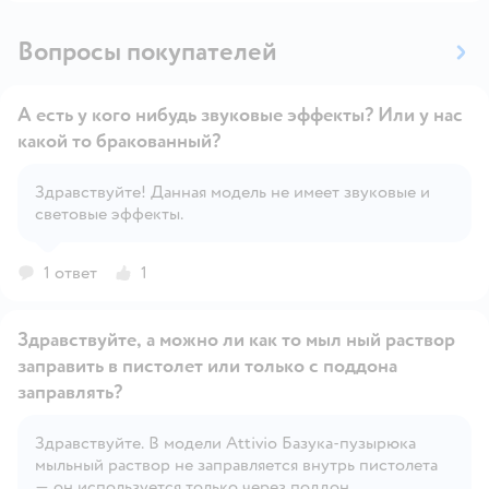
Вопросы покупателей
А есть у кого нибудь звуковые эффекты? Или у нас
какой то бракованный?
Здравствуйте! Данная модель не имеет звуковые и
Открыть вопрос
световые эффекты.
1 ответ
1
Здравствуйте, а можно ли как то мыл ный раствор
заправить в пистолет или только с поддона
заправлять?
Здравствуйте. В модели Attivio Базука-пузырюка
Открыть вопрос
мыльный раствор не заправляется внутрь пистолета
— он используется только через поддон.