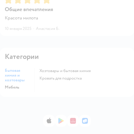
Общие впечатления
Красота милота
10 января 2025
·
Анастасия Б.
Категории
Бытовая
Хозтовары и бытовая химия
химия и
Кровать для подростка
хозтовары
Мебель
App Store
Google Play
AppGallery
RuStore