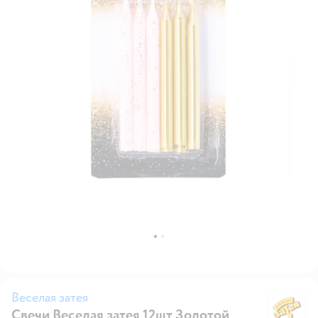
Веселая затея
Свечи Веселая затея 12шт Золотой
Ве