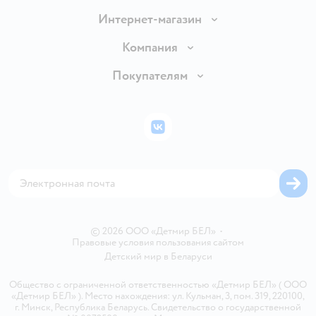
Интернет-магазин
Доставка и оплата
Компания
Обмен и возврат товара
Вакансии
Покупателям
Правила продажи
Подарочные карты
Политика конфиденциальности
Бонусные карты
Политика использования файлов cookie
ВКонтакте
Блог
Обратная связь
Магазины сети
Карта сайта
© 2026 ООО «Детмир БЕЛ»
•
Правовые условия пользования сайтом
Детский мир в
Беларуси
Общество с ограниченной ответственностью «Детмир БЕЛ» ( ООО
«Детмир БЕЛ» ). Место нахождения: ул. Кульман, 3, пом. 319, 220100,
г. Минск, Республика Беларусь. Свидетельство о государственной