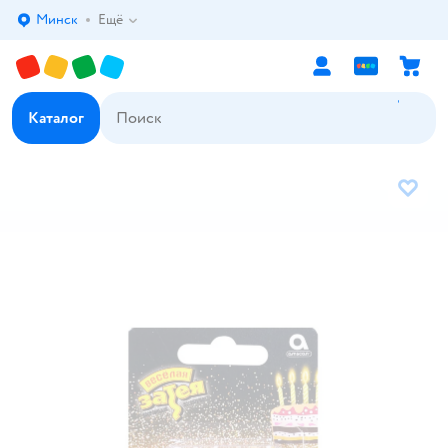
Минск
Ещё
Выбор адреса доставки.
Каталог
В избр