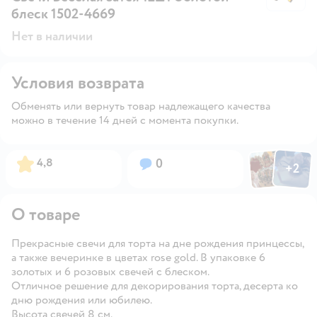
блеск 1502-4669
Нет в наличии
Условия возврата
Обменять или вернуть товар надлежащего качества
можно в течение 14 дней с момента покупки.
Фото пользов
Фото по
Рейтинг:
Вопросов:
4,8
0
+
2
Открыть
О товаре
Прекрасные свечи для торта на дне рождения принцессы,
а также вечеринке в цветах rose gold. В упаковке 6
золотых и 6 розовых свечей с блеском.
Отличное решение для декорирования торта, десерта ко
дню рождения или юбилею.
Высота свечей 8 см.