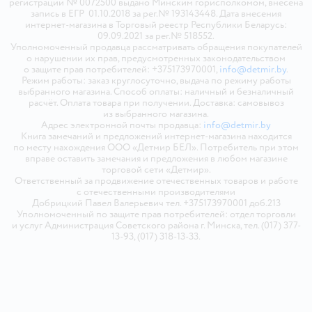
регистрации № 0072500 выдано Минским горисполкомом, внесена
запись в ЕГР 01.10.2018 за рег.№ 193143448. Дата внесения
интернет-магазина в Торговый реестр Республики Беларусь:
09.09.2021 за рег.№ 518552.
Уполномоченный продавца рассматривать обращения покупателей
о нарушении их прав, предусмотренных законодательством
о защите прав потребителей: +375173970001,
info@detmir.by
.
Режим работы: заказ круглосуточно, выдача по режиму работы
выбранного магазина. Способ оплаты: наличный и безналичный
расчёт. Оплата товара при получении. Доставка: самовывоз
из выбранного магазина.
Адрес электронной почты продавца:
info@detmir.by
Книга замечаний и предложений интернет-магазина находится
по месту нахождения ООО «Детмир БЕЛ». Потребитель при этом
вправе оставить замечания и предложения в любом магазине
торговой сети «Детмир».
Ответственный за продвижение отечественных товаров и работе
с отечественными производителями
Добрицкий Павел Валерьевич тел. +375173970001 доб.213
Уполномоченный по защите прав потребителей: отдел торговли
и услуг Администрация Советского района г. Минска, тел. (017) 377-
13-93, (017) 318-13-33.