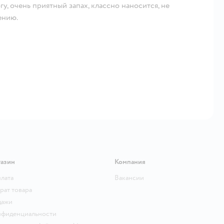
у, очень приятный запах, классно наносится, не
ению.
газин
Компания
плата
Вакансии
рат товара
дажи
нфиденциальности