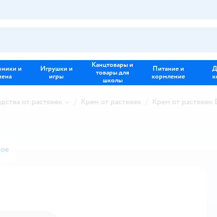
Канцтовары и
зники и
Игрушки и
Питание и
Д
товары для
иена
игры
кормление
к
школы
дства от растяжек
Крем от растяжек
Крем от растяжек 
ное