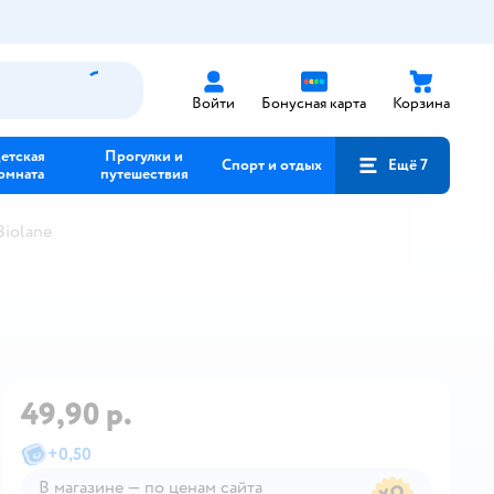
Войти
Бонусная карта
Корзина
етская
Прогулки и
Спорт и отдых
Ещё 7
омната
путешествия
Biolane
49,90 р.
+
0,50
В магазине — по ценам сайта