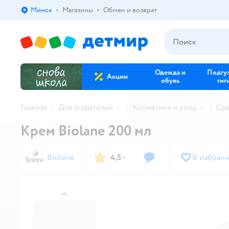
Минск
Магазины
Обмен и возврат
Выбор адреса доставки.
Одежда и
Подгу
Акции
обувь
гиг
Главная
Для родителей
Косметика и уход
Сре
Крем Biolane 200 мл
Biolane
4,5
·
В избран
назад