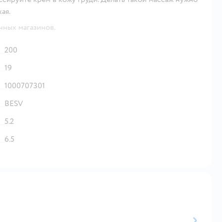
ая.
чных магазинов.
200
19
1000707301
BESV
5.2
6.5