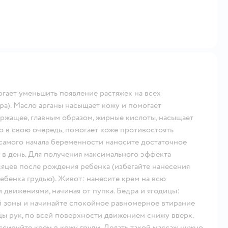
огает уменьшить появление растяжек на всех
дра). Масло арганы насыщает кожу и помогает
ержащее, главным образом, жирные кислоты, насыщает
о в свою очередь, помогает коже противостоять
самого начала беременности наносите достаточное
 в день. Для получения максимального эффекта
сяцев после рождения ребенка (избегайте нанесения
ребенка грудью). Живот: нанесите крем на всю
движениями, начиная от пупка. Бедра и ягодицы:
 зоны и начинайте спокойное равномерное втирание
цы рук, по всей поверхности движением снижу вверх.
сируйте крем в кожу груди. Делать такой массаж нужно