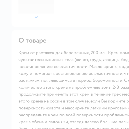
далее
О товаре
Крем от растяжек для беременных, 200 мл - Крем пом
чувствительных зонах тела (живот, грудь, ягодицы, бе
восстановлению ее эластичности. Масло арганы, сод
кожу и помогает восстановлению ее эластичности, чт
растяжкам, появляющимся в период беременности. С 
количество этого крема на проблемные зоны 2-3 раза
продолжайте применять этот крем в течение трех ме
этого крема на соски в том случае, если Вы кормите 
поверхность живота и массируйте легкими круговыми 
распределите крем по всей поверхности проблемной
крема обеими ладонями, отведя далеко большие паль
Грудь: нанесите и легкими круговыми движениями мас