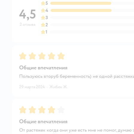
5
4,5
4
3
2 отзыва
2
1
Рейтинг:
5
Общие впечатления
Пользуюсь вторуб беременность) не одной расстяжк
29 марта 2024
·
Жибек Ж.
Рейтинг:
4
Общие впечатления
От растяжек когда они уже есть мне не помог, думаю