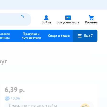
Войти
Бонусная карта
Корзина
етская
Прогулки и
Спорт и отдых
Ещё 7
омната
путешествия
руг
6,39 р.
+
0,06
В магазине — по ценам сайта