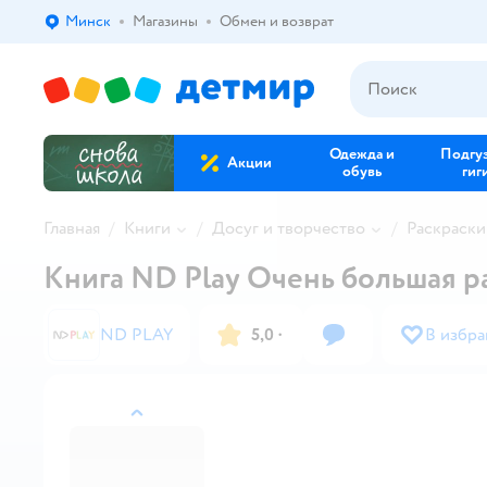
Минск
Магазины
Обмен и возврат
Выбор адреса доставки.
Одежда и
Подгу
Акции
обувь
гиг
Главная
Книги
Досуг и творчество
Раскраски
Книга ND Play Очень большая р
ND PLAY
5,0
·
В избр
назад