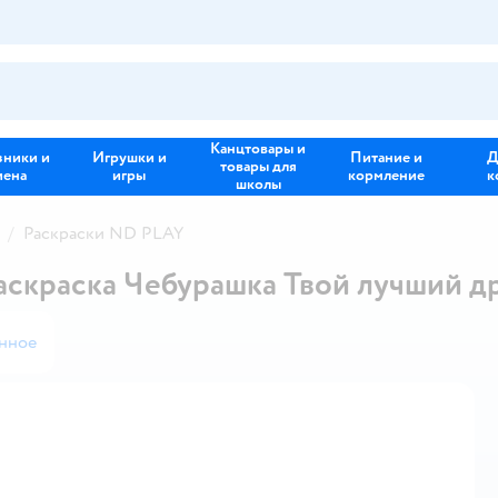
Канцтовары и
зники и
Игрушки и
Питание и
Д
товары для
иена
игры
кормление
к
школы
Раскраски ND PLAY
аскраска Чебурашка Твой лучший д
анное