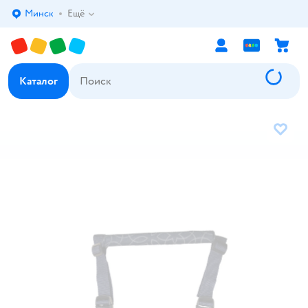
Минск
Ещё
Выбор адреса доставки.
Каталог
В избр