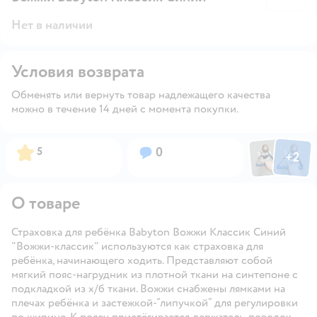
Нет в наличии
Условия возврата
Обменять или вернуть товар надлежащего качества
можно в течение 14 дней с момента покупки.
Фото пользов
Фото по
Рейтинг:
Вопросов:
5
0
+
2
Открыть
О товаре
Страховка для ребёнка Babyton Вожжи Классик Синий
"Вожжи-классик" используются как страховка для
ребёнка, начинающего ходить. Представляют собой
мягкий пояс-нагрудник из плотной ткани на синтепоне с
подкладкой из х/б ткани. Вожжи снабжены лямками на
плечах ребёнка и застежкой-“липучкой” для регулировки
по ширине. К поясу пристёгивается держатель-поводок,