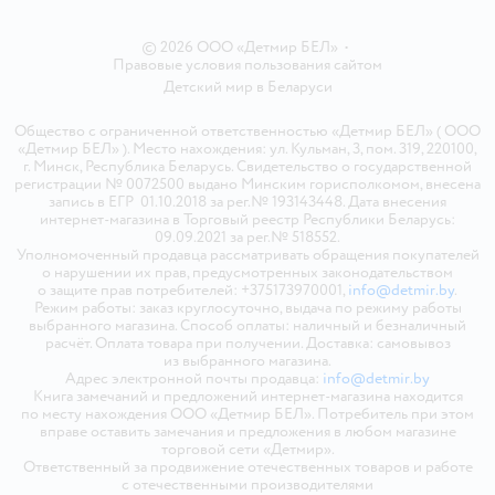
© 2026 ООО «Детмир БЕЛ»
•
Правовые условия пользования сайтом
Детский мир в
Беларуси
Общество с ограниченной ответственностью «Детмир БЕЛ» ( ООО
«Детмир БЕЛ» ). Место нахождения: ул. Кульман, 3, пом. 319, 220100,
г. Минск, Республика Беларусь. Свидетельство о государственной
регистрации № 0072500 выдано Минским горисполкомом, внесена
запись в ЕГР 01.10.2018 за рег.№ 193143448. Дата внесения
интернет-магазина в Торговый реестр Республики Беларусь:
09.09.2021 за рег.№ 518552.
Уполномоченный продавца рассматривать обращения покупателей
о нарушении их прав, предусмотренных законодательством
о защите прав потребителей: +375173970001,
info@detmir.by
.
Режим работы: заказ круглосуточно, выдача по режиму работы
выбранного магазина. Способ оплаты: наличный и безналичный
расчёт. Оплата товара при получении. Доставка: самовывоз
из выбранного магазина.
Адрес электронной почты продавца:
info@detmir.by
Книга замечаний и предложений интернет-магазина находится
по месту нахождения ООО «Детмир БЕЛ». Потребитель при этом
вправе оставить замечания и предложения в любом магазине
торговой сети «Детмир».
Ответственный за продвижение отечественных товаров и работе
с отечественными производителями