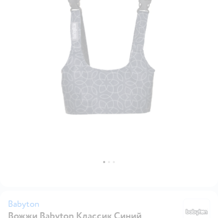
Babyton
Вожжи Babyton Классик Синий
B