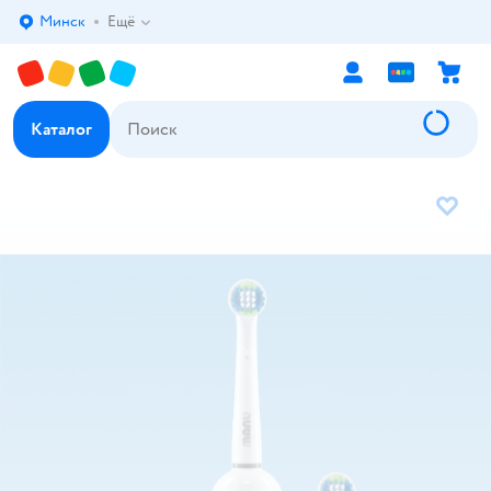
Минск
Ещё
Выбор адреса доставки.
Каталог
В избр