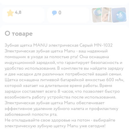
Фото по
Фото пользовател
Фото пользо
Рейтинг:
Вопросов:
4,8
0
+
5
Открыть га
О товаре
Зубная щетка MANU электрическая Серый MN-1032
Электрическая зубная щетка Manu - ваш надежный
помощник в уходе за полостью рта! Она оснащена
индукционной зарядкой, что гарантирует безопасность и
удобство использования. В комплекте вы найдете зарядку
и две насадки для различных потребностей вашей семьи.
Щетка оснащена литиевой батарейкой емкостью 600 мАч,
которой хватает на длительное время работы. Время
зарядки составляет всего 8 часов, что позволяет быстро
возобновить работу устройства после использования.
Электрическая зубная щетка Manu обеспечивает
эффективное удаление зубного налета и профилактику
заболеваний полости рта.
Не откладывайте свое здоровье на потом - выбирайте
электрическую зубную щетку Manu уже сегодня!