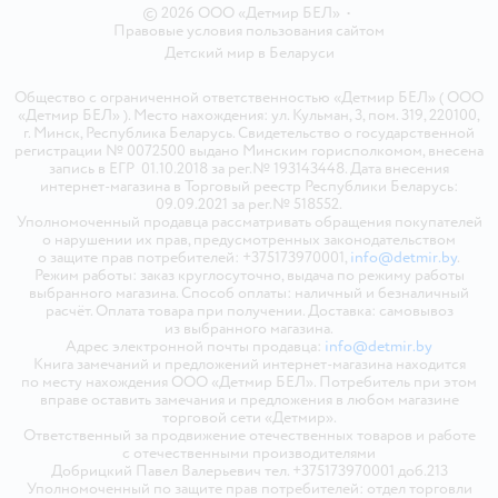
© 2026 ООО «Детмир БЕЛ»
•
Правовые условия пользования сайтом
Детский мир в
Беларуси
Общество с ограниченной ответственностью «Детмир БЕЛ» ( ООО
«Детмир БЕЛ» ). Место нахождения: ул. Кульман, 3, пом. 319, 220100,
г. Минск, Республика Беларусь. Свидетельство о государственной
регистрации № 0072500 выдано Минским горисполкомом, внесена
запись в ЕГР 01.10.2018 за рег.№ 193143448. Дата внесения
интернет-магазина в Торговый реестр Республики Беларусь:
09.09.2021 за рег.№ 518552.
Уполномоченный продавца рассматривать обращения покупателей
о нарушении их прав, предусмотренных законодательством
о защите прав потребителей: +375173970001,
info@detmir.by
.
Режим работы: заказ круглосуточно, выдача по режиму работы
выбранного магазина. Способ оплаты: наличный и безналичный
расчёт. Оплата товара при получении. Доставка: самовывоз
из выбранного магазина.
Адрес электронной почты продавца:
info@detmir.by
Книга замечаний и предложений интернет-магазина находится
по месту нахождения ООО «Детмир БЕЛ». Потребитель при этом
вправе оставить замечания и предложения в любом магазине
торговой сети «Детмир».
Ответственный за продвижение отечественных товаров и работе
с отечественными производителями
Добрицкий Павел Валерьевич тел. +375173970001 доб.213
Уполномоченный по защите прав потребителей: отдел торговли