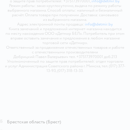
о защите прав потребителей: +375173970001,
info@detmir.by
.
Режим работы: заказ круглосуточно, выдача по режиму работы
выбранного магазина. Способ оплаты: наличный и безналичный
расчёт. Оплата товара при получении. Доставка: самовывоз
из выбранного магазина.
Адрес электронной почты продавца:
info@detmir.by
Книга замечаний и предложений интернет-магазина находится
по месту нахождения ООО «Детмир БЕЛ». Потребитель при этом
вправе оставить замечания и предложения в любом магазине
торговой сети «Детмир».
Ответственный за продвижение отечественных товаров и работе
с отечественными производителями
Добрицкий Павел Валерьевич тел. +375173970001 доб.213
Уполномоченный по защите прав потребителей: отдел торговли
и услуг Администрация Советского района г. Минска, тел. (017) 377-
13-93, (017) 318-13-33.
Б
Брестская область
(Брест)