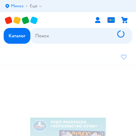
Минск
Ещё
Выбор адреса доставки.
Каталог
В избр