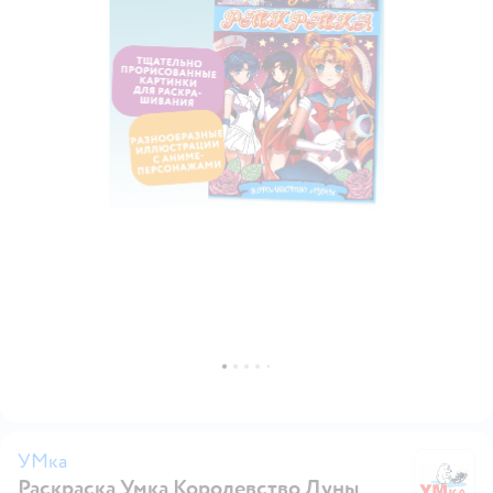
УМка
Раскраска Умка Королевство Луны
У