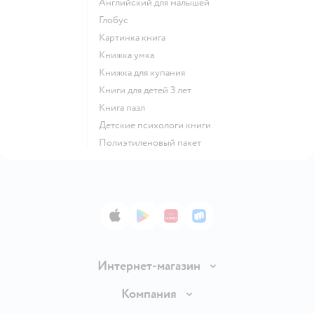
английский для малышей
глобус
картинка книга
книжка умка
книжка для купания
книги для детей 3 лет
книга пазл
детские психологи книги
полиэтиленовый пакет
App Store
Google Play
AppGallery
RuStore
Интернет-магазин
Доставка и оплата
Компания
Обмен и возврат товара