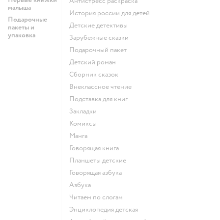
антистресс раскраска
малыша
история россии для детей
Подарочные
детские детективы
пакеты и
упаковка
зарубежные сказки
подарочный пакет
детский роман
сборник сказок
внеклассное чтение
подставка для книг
закладки
комиксы
манга
говорящая книга
Планшеты детские
говорящая азбука
азбука
читаем по слогам
энциклопедия детская