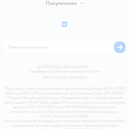
Вакансии
Покупателям
Правила продажи
Подарочные карты
Политика конфиденциальности
Бонусные карты
Политика использования файлов cookie
ВКонтакте
Блог
Обратная связь
Магазины сети
Карта сайта
© 2026 ООО «Детмир БЕЛ»
•
Правовые условия пользования сайтом
Детский мир в
Беларуси
Общество с ограниченной ответственностью «Детмир БЕЛ» ( ООО
«Детмир БЕЛ» ). Место нахождения: ул. Кульман, 3, пом. 319, 220100,
г. Минск, Республика Беларусь. Свидетельство о государственной
регистрации № 0072500 выдано Минским горисполкомом, внесена
запись в ЕГР 01.10.2018 за рег.№ 193143448. Дата внесения
интернет-магазина в Торговый реестр Республики Беларусь:
09.09.2021 за рег.№ 518552.
Уполномоченный продавца рассматривать обращения покупателей
о нарушении их прав, предусмотренных законодательством