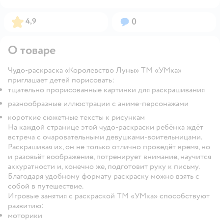
Рейтинг:
Вопросов:
4,9
0
О товаре
Чудо-раскраска «Королевство Луны» ТМ «УМка»
приглашает детей порисовать:
тщательно прорисованные картинки для раскрашивания
разнообразные иллюстрации с аниме-персонажами
короткие сюжетные тексты к рисункам
На каждой странице этой чудо-раскраски ребёнка ждёт
встреча с очаровательными девушками-воительницами.
Раскрашивая их, он не только отлично проведёт время, но
и разовьёт воображение, потренирует внимание, научится
аккуратности и, конечно же, подготовит руку к письму.
Благодаря удобному формату раскраску можно взять с
собой в путешествие.
Игровые занятия с раскраской ТМ «УМка» способствуют
развитию:
моторики